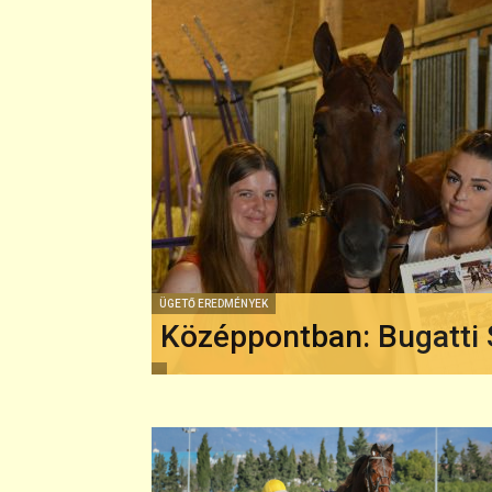
ÜGETŐ EREDMÉNYEK
Középpontban: Bugatti