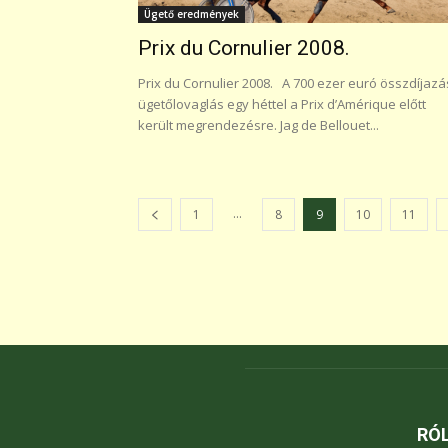
Ügető eredmények
Prix du Cornulier 2008.
Prix du Cornulier 2008. A 700 ezer euró összdíjaz
ügetőlovaglás egy héttel a Prix d’Amérique előtt
került megrendezésre. Jag de Bellouet...
...
1
8
9
10
11
RÓ