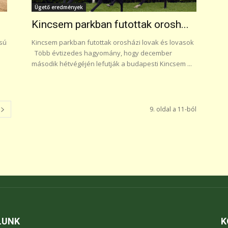
Ügető eredmények
Kincsem parkban futottak orosh...
ású
Kincsem parkban futottak orosházi lovak és lovasok
Több évtizedes hagyomány, hogy december
második hétvégéjén lefutják a budapesti Kincsem ...
9. oldal a 11-ból
LUNK
K