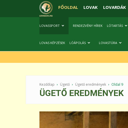
FŐOLDAL
LOVAK
LOVARDÁK
LOVASSPORT
RENDEZVÉNY HÍREK
LÓTARTÁS
LOVAS KÉPZÉSEK
LÓÁPOLÁS
LOVASTÚRA
Kezdőlap
Ügető
Ügető eredmények
Oldal 9
ÜGETŐ EREDMÉNYEK