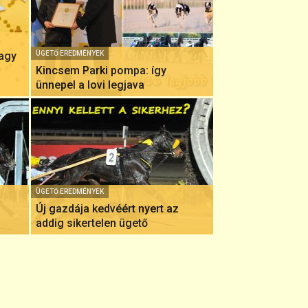
nagy
ÜGETŐ EREDMÉNYEK
Kincsem Parki pompa: így
ünnepel a lovi legjava
ÜGETŐ EREDMÉNYEK
Új gazdája kedvéért nyert az
addig sikertelen ügető