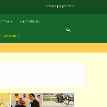
belépés
|
regisztráció
KTATÁS
ÁLLATVÉDELEM
TALOMBEKÜLDŐ