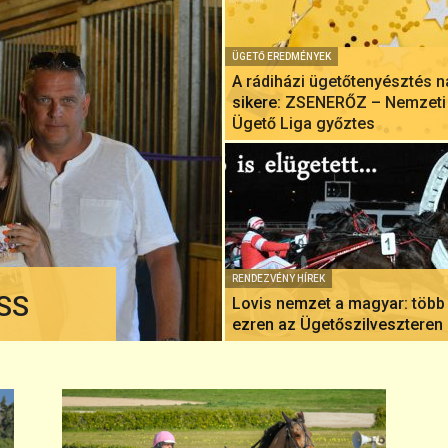
ÜGETŐ EREDMÉNYEK
A rádiházi ügetőtenyésztés 
sikere: ZSENERŐZ – Nemzeti
Ügető Liga győztes
RENDEZVÉNY HÍREK
 SS
Lovis nemzet a magyar: több
ezren az Ügetőszilveszteren