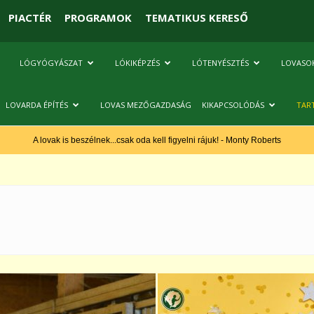
PIACTÉR
PROGRAMOK
TEMATIKUS KERESŐ
LÓGYÓGYÁSZAT
LÓKIKÉPZÉS
LÓTENYÉSZTÉS
LOVASO
LOVARDA ÉPÍTÉS
LOVAS MEZŐGAZDASÁG
KIKAPCSOLÓDÁS
TAR
A lovak is beszélnek...csak oda kell figyelni rájuk! - Monty Roberts