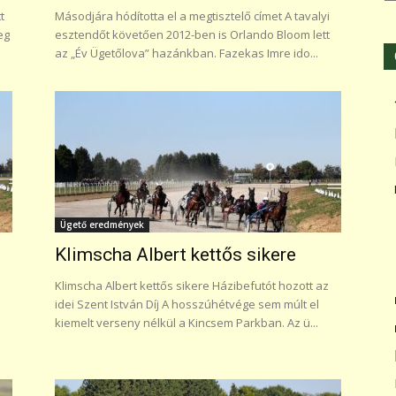
t
Másodjára hódította el a megtisztelő címet A tavalyi
eg
esztendőt követően 2012-ben is Orlando Bloom lett
az „Év Ügetőlova” hazánkban. Fazekas Imre ido...
Ügető eredmények
Klimscha Albert kettős sikere
Klimscha Albert kettős sikere Házibefutót hozott az
idei Szent István Díj A hosszúhétvége sem múlt el
kiemelt verseny nélkül a Kincsem Parkban. Az ü...