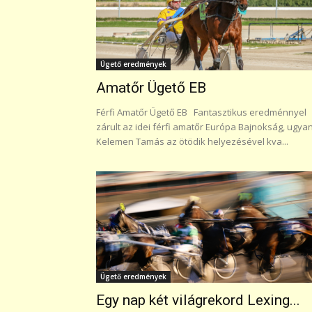
Ügető eredmények
Amatőr Ügető EB
Férfi Amatőr Ügető EB Fantasztikus eredménnyel
zárult az idei férfi amatőr Európa Bajnokság, ugyan
Kelemen Tamás az ötödik helyezésével kva...
Ügető eredmények
Egy nap két világrekord Lexing...