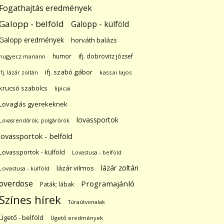
Fogathajtás eredmények
Galopp - belföld
Galopp - külföld
Galopp eredmények
horváth balázs
humor
ifj. dobrovitz józsef
hugyecz mariann
ifj. szabó gábor
ifj. lázár zoltán
kassai lajos
krucsó szabolcs
lipicai
Lovaglás gyerekeknek
lovassportok
Lovasrendőrök; polgárőrök
lovassportok - belföld
Lovassportok - külföld
Lovastusa - belföld
lázár zoltán
lázár vilmos
Lovastusa - külföld
overdose
Programajánló
Paták; lábak
Színes hírek
Túraútvonalak
Ügető - belföld
Ügető eredmények