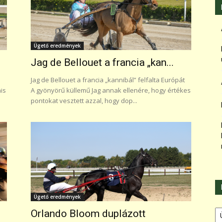
Ügető eredmények
Jag de Bellouet a francia „kan...
Jag de Bellouet a francia „kannibál” felfalta Európát
is
A gyönyörű küllemű Jag annak ellenére, hogy értékes
pontokat vesztett azzal, hogy dop...
Ügető eredmények
Ka
Orlando Bloom duplázott