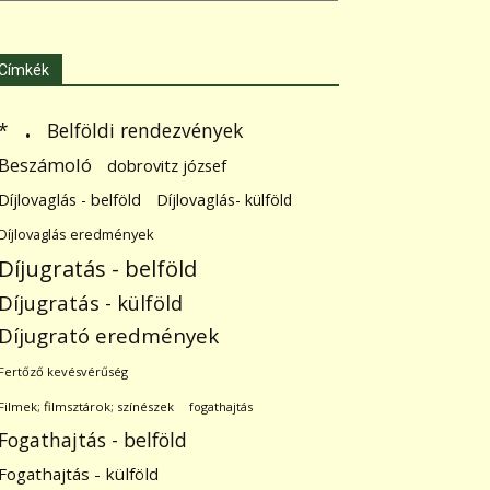
Címkék
.
Belföldi rendezvények
*
Beszámoló
dobrovitz józsef
Díjlovaglás - belföld
Díjlovaglás- külföld
Díjlovaglás eredmények
Díjugratás - belföld
Díjugratás - külföld
Díjugrató eredmények
Fertőző kevésvérűség
Filmek; filmsztárok; színészek
fogathajtás
Fogathajtás - belföld
Fogathajtás - külföld