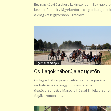
Egy nap két világrekord Lexingtonban Egy nap alat
kétszer futottak világrekordot Lexingtonban. Jelenl
a világ két leggyorsabb ügetőlova ...
Ügető eredmények
Csillagok háborúja az ügetőn
Csillagok háborúja az ügetőn Igazi sztárparádé
várható Az év legnagyobb nemzetközi
ügetőversenyét, a Marschall József Emlékversenyt
futják szombaton...