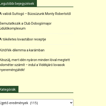
Legutóbbi bejegyzések
A valódi Suttogó – Búcsúzunk Monty Robertstől
Bemutatkozik a Club Dobogómajor
üdülőkomplexum
A tökéletes lovastábor receptje
Kötőfék-dilemma a karámban
Készülj, mert idén nyáron minden lóval megtett
kilométer számít – indul a Vidékjáró lovasok
nyereményjáték!
Kategóriák
tegóriák