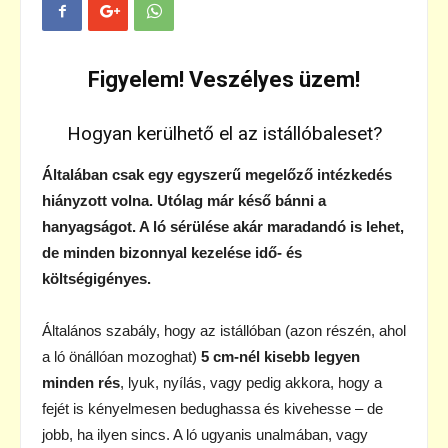
Figyelem! Veszélyes üzem!
Hogyan kerülhető el az istállóbaleset?
Általában csak egy egyszerű megelőző intézkedés
hiányzott volna. Utólag már késő bánni a
hanyagságot. A ló sérülése akár maradandó is lehet,
de minden bizonnyal kezelése idő- és
költségigényes.
Általános szabály, hogy az istállóban (azon részén, ahol
a ló önállóan mozoghat)
5 cm-nél kisebb legyen
minden rés
, lyuk, nyílás, vagy pedig akkora, hogy a
fejét is kényelmesen bedughassa és kivehesse – de
jobb, ha ilyen sincs. A ló ugyanis unalmában, vagy