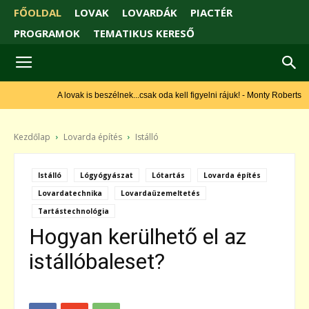
FŐOLDAL
LOVAK
LOVARDÁK
PIACTÉR
PROGRAMOK
TEMATIKUS KERESŐ
A lovak is beszélnek...csak oda kell figyelni rájuk! - Monty Roberts
Kezdőlap
Lovarda építés
Istálló
Istálló
Lógyógyászat
Lótartás
Lovarda építés
Lovardatechnika
Lovardaüzemeltetés
Tartástechnológia
Hogyan kerülhető el az
istállóbaleset?