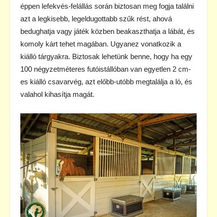
éppen lefekvés-felállás során biztosan meg fogja találni
azt a legkisebb, legeldugottabb szűk rést, ahová
bedughatja vagy játék közben beakaszthatja a lábát, és
komoly kárt tehet magában. Ugyanez vonatkozik a
kiálló tárgyakra. Biztosak lehetünk benne, hogy ha egy
100 négyzetméteres futóistállóban van egyetlen 2 cm-
es kiálló csavarvég, azt előbb-utóbb megtalálja a ló, és
valahol kihasítja magát.