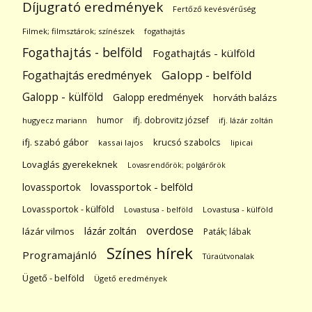
Díjugrató eredmények
Fertőző kevésvérűség
Filmek; filmsztárok; színészek
fogathajtás
Fogathajtás - belföld
Fogathajtás - külföld
Galopp - belföld
Fogathajtás eredmények
Galopp - külföld
Galopp eredmények
horváth balázs
humor
ifj. dobrovitz józsef
hugyecz mariann
ifj. lázár zoltán
ifj. szabó gábor
krucsó szabolcs
kassai lajos
lipicai
Lovaglás gyerekeknek
Lovasrendőrök; polgárőrök
lovassportok
lovassportok - belföld
Lovassportok - külföld
Lovastusa - belföld
Lovastusa - külföld
overdose
lázár zoltán
lázár vilmos
Paták; lábak
Színes hírek
Programajánló
Túraútvonalak
Ügető - belföld
Ügető eredmények