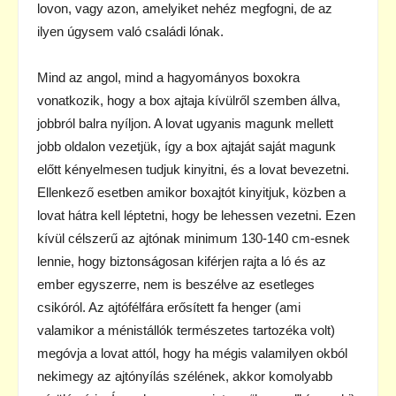
lovon, vagy azon, amelyiket nehéz megfogni, de az
ilyen úgysem való családi lónak.
Mind az angol, mind a hagyományos boxokra
vonatkozik, hogy a box ajtaja kívülről szemben állva,
jobbról balra nyíljon. A lovat ugyanis magunk mellett
jobb oldalon vezetjük, így a box ajtaját saját magunk
előtt kényelmesen tudjuk kinyitni, és a lovat bevezetni.
Ellenkező esetben amikor boxajtót kinyitjuk, közben a
lovat hátra kell léptetni, hogy be lehessen vezetni. Ezen
kívül célszerű az ajtónak minimum 130-140 cm-esnek
lennie, hogy biztonságosan kiférjen rajta a ló és az
ember egyszerre, nem is beszélve az esetleges
csikóról. Az ajtófélfára erősített fa henger (ami
valamikor a ménistállók természetes tartozéka volt)
megóvja a lovat attól, hogy ha mégis valamilyen okból
nekimegy az ajtónyílás szélének, akkor komolyabb