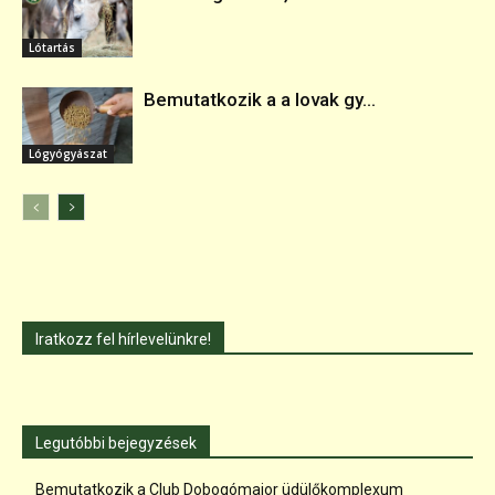
Lótartás
Bemutatkozik a a lovak gy...
Lógyógyászat
Iratkozz fel hírlevelünkre!
Legutóbbi bejegyzések
Bemutatkozik a Club Dobogómajor üdülőkomplexum