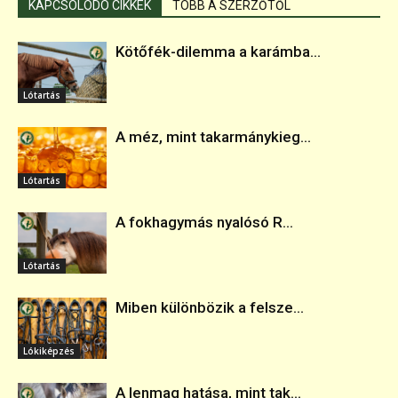
KAPCSOLÓDÓ CIKKEK
TÖBB A SZERZŐTŐL
Kötőfék-dilemma a karámba...
Lótartás
A méz, mint takarmánykieg...
Lótartás
A fokhagymás nyalósó R...
Lótartás
Miben különbözik a felsze...
Lókiképzés
A lenmag hatása, mint tak...