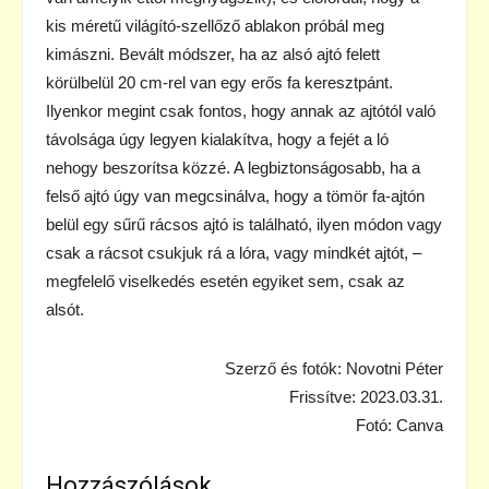
kis méretű világító-szellőző ablakon próbál meg
kimászni. Bevált módszer, ha az alsó ajtó felett
körülbelül 20 cm-rel van egy erős fa keresztpánt.
Ilyenkor megint csak fontos, hogy annak az ajtótól való
távolsága úgy legyen kialakítva, hogy a fejét a ló
nehogy beszorítsa közzé. A legbiztonságosabb, ha a
felső ajtó úgy van megcsinálva, hogy a tömör fa-ajtón
belül egy sűrű rácsos ajtó is található, ilyen módon vagy
csak a rácsot csukjuk rá a lóra, vagy mindkét ajtót, –
megfelelő viselkedés esetén egyiket sem, csak az
alsót.
Szerző és fotók: Novotni Péter
Frissítve: 2023.03.31.
Fotó: Canva
Hozzászólások