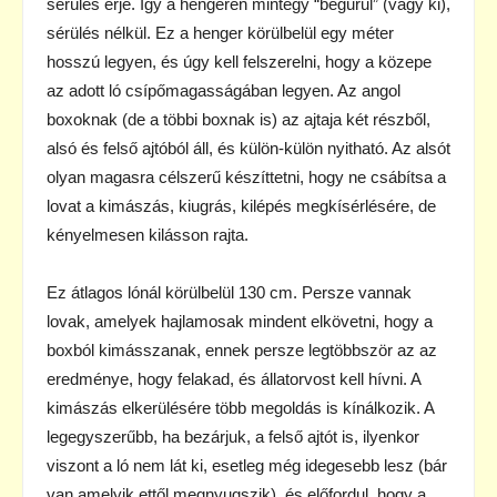
sérülés érje. Így a hengeren mintegy “begurul” (vagy ki),
sérülés nélkül. Ez a henger körülbelül egy méter
hosszú legyen, és úgy kell felszerelni, hogy a közepe
az adott ló csípőmagasságában legyen. Az angol
boxoknak (de a többi boxnak is) az ajtaja két részből,
alsó és felső ajtóból áll, és külön-külön nyitható. Az alsót
olyan magasra célszerű készíttetni, hogy ne csábítsa a
lovat a kimászás, kiugrás, kilépés megkísérlésére, de
kényelmesen kilásson rajta.
Ez átlagos lónál körülbelül 130 cm. Persze vannak
lovak, amelyek hajlamosak mindent elkövetni, hogy a
boxból kimásszanak, ennek persze legtöbbször az az
eredménye, hogy felakad, és állatorvost kell hívni. A
kimászás elkerülésére több megoldás is kínálkozik. A
legegyszerűbb, ha bezárjuk, a felső ajtót is, ilyenkor
viszont a ló nem lát ki, esetleg még idegesebb lesz (bár
van amelyik ettől megnyugszik), és előfordul, hogy a