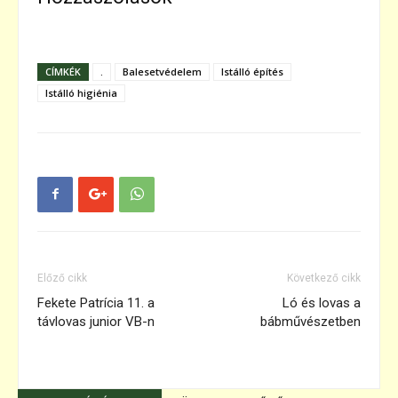
CÍMKÉK
.
Balesetvédelem
Istálló építés
Istálló higiénia
Előző cikk
Következő cikk
Fekete Patrícia 11. a
Ló és lovas a
távlovas junior VB-n
bábművészetben