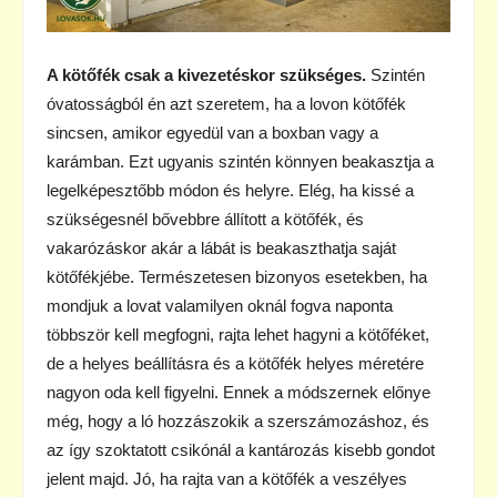
A kötőfék csak a kivezetéskor szükséges.
Szintén
óvatosságból én azt szeretem, ha a lovon kötőfék
sincsen, amikor egyedül van a boxban vagy a
karámban. Ezt ugyanis szintén könnyen beakasztja a
legelképesztőbb módon és helyre. Elég, ha kissé a
szükségesnél bővebbre állított a kötőfék, és
vakarózáskor akár a lábát is beakaszthatja saját
kötőfékjébe. Természetesen bizonyos esetekben, ha
mondjuk a lovat valamilyen oknál fogva naponta
többször kell megfogni, rajta lehet hagyni a kötőféket,
de a helyes beállításra és a kötőfék helyes méretére
nagyon oda kell figyelni. Ennek a módszernek előnye
még, hogy a ló hozzászokik a szerszámozáshoz, és
az így szoktatott csikónál a kantározás kisebb gondot
jelent majd. Jó, ha rajta van a kötőfék a veszélyes