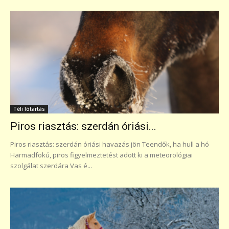
Téli lótartás
Piros riasztás: szerdán óriási...
Piros riasztás: szerdán óriási havazás jön Teendők, ha hull a hó
Harmadfokú, piros figyelmeztetést adott ki a meteorológiai
szolgálat szerdára Vas é...