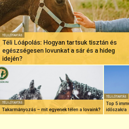
TÉLI LÓTARTÁS
Téli Lóápolás: Hogyan tartsuk tisztán és
egészségesen lovunkat a sár és a hideg
idején?
TÉLI LÓTARTÁS
Top 5 immu
TÉLI LÓTARTÁS
Takarmányozás – mit egyenek télen a lovaink?
időszakra