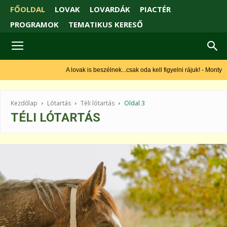
FŐOLDAL
LOVAK
LOVARDÁK
PIACTÉR
PROGRAMOK
TEMATIKUS KERESŐ
A lovak is beszélnek...csak oda kell figyelni rájuk! - Monty Roberts
Kezdőlap
Lótartás
Téli lótartás
Oldal 3
TÉLI LÓTARTÁS