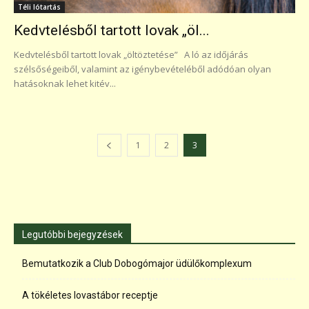
Téli lótartás
Kedvtelésből tartott lovak „öl...
Kedvtelésből tartott lovak „öltöztetése” A ló az időjárás
szélsőségeiből, valamint az igénybevételéből adódóan olyan
hatásoknak lehet kitév...
1
2
3
Legutóbbi bejegyzések
Bemutatkozik a Club Dobogómajor üdülőkomplexum
A tökéletes lovastábor receptje