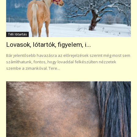
Téli lótartás
Lovasok, lótartók, figyelem, i...
Bár jelentősebb havazásra az előrejelzések szerint még most sem
számíthatunk, fontos, hogy lovaddal felkészülten nézzetek
szembe a zimankóval. Tere...