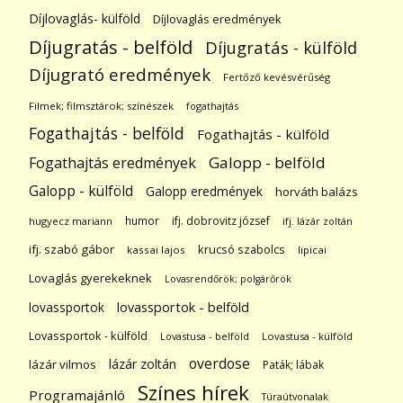
Díjlovaglás- külföld
Díjlovaglás eredmények
Díjugratás - belföld
Díjugratás - külföld
Díjugrató eredmények
Fertőző kevésvérűség
Filmek; filmsztárok; színészek
fogathajtás
Fogathajtás - belföld
Fogathajtás - külföld
Galopp - belföld
Fogathajtás eredmények
Galopp - külföld
Galopp eredmények
horváth balázs
humor
ifj. dobrovitz józsef
hugyecz mariann
ifj. lázár zoltán
ifj. szabó gábor
krucsó szabolcs
kassai lajos
lipicai
Lovaglás gyerekeknek
Lovasrendőrök; polgárőrök
lovassportok
lovassportok - belföld
Lovassportok - külföld
Lovastusa - belföld
Lovastusa - külföld
overdose
lázár zoltán
lázár vilmos
Paták; lábak
Színes hírek
Programajánló
Túraútvonalak