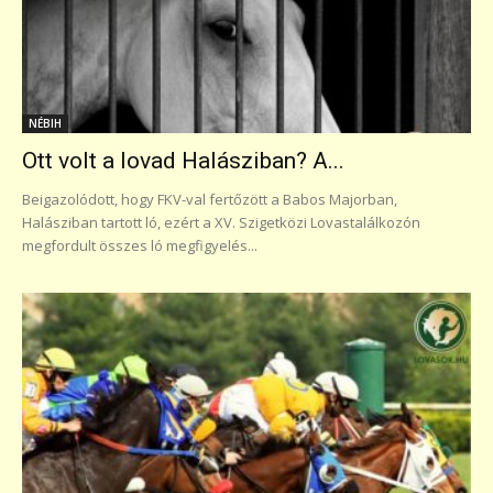
NÉBIH
Ott volt a lovad Halásziban? A...
Beigazolódott, hogy FKV-val fertőzött a Babos Majorban,
Halásziban tartott ló, ezért a XV. Szigetközi Lovastalálkozón
megfordult összes ló megfigyelés...