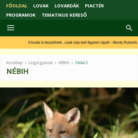
FŐOLDAL
LOVAK
LOVARDÁK
PIACTÉR
PROGRAMOK
TEMATIKUS KERESŐ
A lovak is beszélnek...csak oda kell figyelni rájuk! - Monty Roberts
Kezdőlap
Lógyógyászat
NÉBIH
Oldal 2
NÉBIH