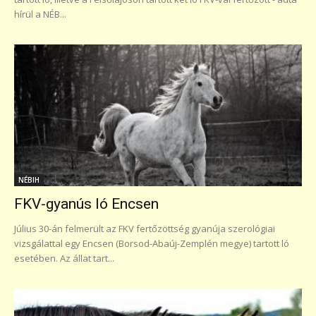
hírül a NÉB...
NÉBIH
FKV-gyanús ló Encsen
Július 30-án felmerült az FKV fertőzöttség gyanúja szerológiai
vizsgálattal egy Encsen (Borsod-Abaúj-Zemplén megye) tartott ló
esetében. Az állat tart...