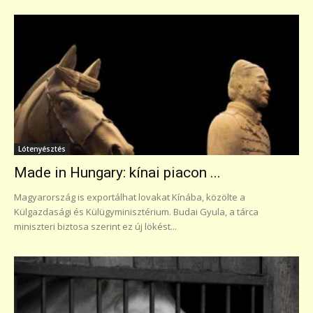
Lótenyésztés
Made in Hungary: kínai piacon ...
Magyarország is exportálhat lovakat Kínába, közölte a
Külgazdasági és Külügyminisztérium. Budai Gyula, a tárca
miniszteri biztosa szerint ez új lökést...