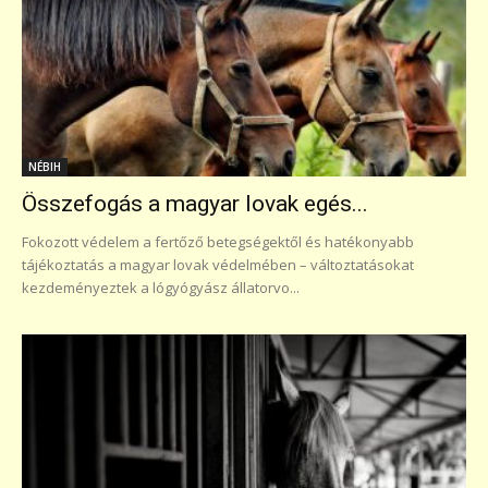
NÉBIH
Összefogás a magyar lovak egés...
Fokozott védelem a fertőző betegségektől és hatékonyabb
tájékoztatás a magyar lovak védelmében – változtatásokat
kezdeményeztek a lógyógyász állatorvo...