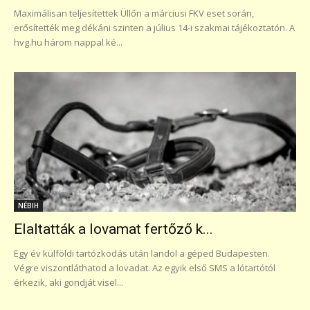
Maximálisan teljesítettek Üllőn a márciusi FKV eset során,
erősítették meg dékáni szinten a július 14-i szakmai tájékoztatón. A
hvg.hu három nappal ké...
NÉBIH
Elaltatták a lovamat fertőző k...
Egy év külföldi tartózkodás után landol a géped Budapesten.
Végre viszontláthatod a lovadat. Az egyik első SMS a lótartótól
érkezik, aki gondját visel...