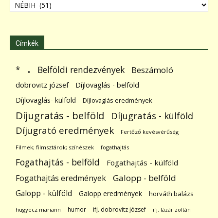
Címkék
.
Belföldi rendezvények
*
Beszámoló
dobrovitz józsef
Díjlovaglás - belföld
Díjlovaglás- külföld
Díjlovaglás eredmények
Díjugratás - belföld
Díjugratás - külföld
Díjugrató eredmények
Fertőző kevésvérűség
Filmek; filmsztárok; színészek
fogathajtás
Fogathajtás - belföld
Fogathajtás - külföld
Galopp - belföld
Fogathajtás eredmények
Galopp - külföld
Galopp eredmények
horváth balázs
humor
ifj. dobrovitz józsef
hugyecz mariann
ifj. lázár zoltán