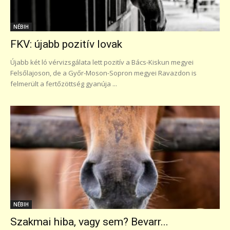
NÉBIH
FKV: újabb pozitív lovak
Újabb két ló vérvizsgálata lett pozitív a Bács-Kiskun megyei
Felsőlajoson, de a Győr-Moson-Sopron megyei Ravazdon is
felmerült a fertőzöttség gyanúja ...
NÉBIH
Szakmai hiba, vagy sem? Bevarr...