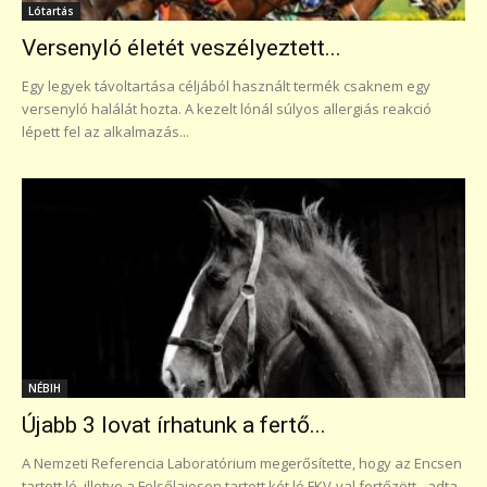
Lótartás
Versenyló életét veszélyeztett...
Egy legyek távoltartása céljából használt termék csaknem egy
versenyló halálát hozta. A kezelt lónál súlyos allergiás reakció
lépett fel az alkalmazás...
NÉBIH
Újabb 3 lovat írhatunk a fertő...
A Nemzeti Referencia Laboratórium megerősítette, hogy az Encsen
tartott ló, illetve a Felsőlajoson tartott két ló FKV-val fertőzött - adta