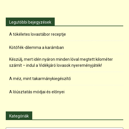
Legutóbbi bejegyzések
A tökéletes lovastábor receptje
Kötőfék-dilemma a karámban
Készülj, mert idén nyáron minden lóval megtett kilométer
számít – indul a Vidékjáró lovasok nyereményjáték!
A méz, mint takarmánykiegészítő
A lóúsztatás módjai és előnyei
Kategóriák
Kategóriák