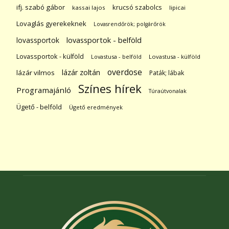
ifj. szabó gábor
krucsó szabolcs
kassai lajos
lipicai
Lovaglás gyerekeknek
Lovasrendőrök; polgárőrök
lovassportok
lovassportok - belföld
Lovassportok - külföld
Lovastusa - belföld
Lovastusa - külföld
overdose
lázár zoltán
lázár vilmos
Paták; lábak
Színes hírek
Programajánló
Túraútvonalak
Ügető - belföld
Ügető eredmények