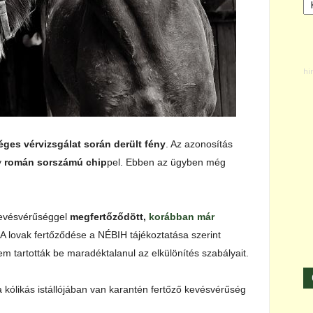
ges vérvizsgálat során derült fény
. Az azonosítás
y
román sorszámú chip
pel. Ebben az ügyben még
kevésvérűséggel
megfertőződött,
korábban már
 A lovak fertőződése a NÉBIH tájékoztatása szerint
em tartották be maradéktalanul az elkülönítés szabályait.
 kólikás istállójában van karantén fertőző kevésvérűség