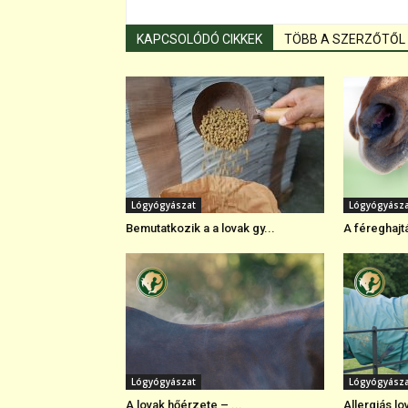
KAPCSOLÓDÓ CIKKEK
TÖBB A SZERZŐTŐL
Lógyógyászat
Lógyógyász
Bemutatkozik a a lovak gy...
A féreghajt
Lógyógyászat
Lógyógyász
A lovak hőérzete – ...
Allergiás lo