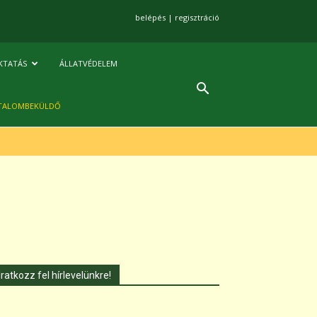
belépés
|
regisztráció
KTATÁS
ÁLLATVÉDELEM
TALOMBEKÜLDŐ
Iratkozz fel hírlevelünkre!