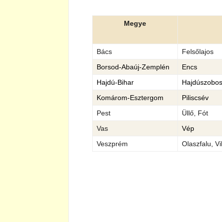
Megye
Bács
Felsőlajos
Borsod-Abaúj-Zemplén
Encs
Hajdú-Bihar
Hajdúszobos
Komárom-Esztergom
Piliscsév
Pest
Üllő, Fót
Vas
Vép
Veszprém
Olaszfalu, Vi