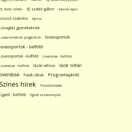
ifj. szabó gábor
ifj. lázár zoltán
kassai lajos
krucsó szabolcs
lipicai
Lovaglás gyerekeknek
lovassportok
Lovasrendőrök; polgárőrök
lovassportok - belföld
Lovassportok - külföld
Lovastusa - belföld
lázár zoltán
lázár vilmos
Lovastusa - külföld
overdose
Programajánló
Paták; lábak
Színes hírek
Túraútvonalak
Ügető - belföld
Ügető eredmények