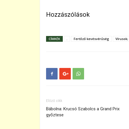
Hozzászólások
CÍMKÉK
.
Fertőző kevésvérűség
Vírusok;
Előző cikk
Bábolna: Krucsó Szabolcs a Grand Prix
győztese