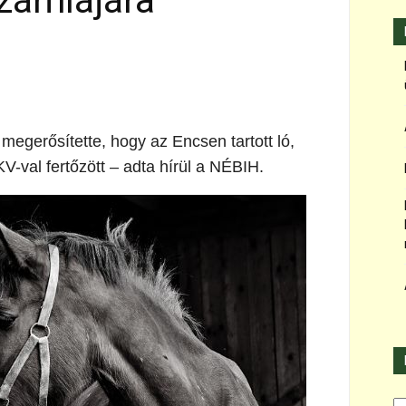
zámlájára
egerősítette, hogy az Encsen tartott ló,
FKV-val fertőzött – adta hírül a NÉBIH.
Ka