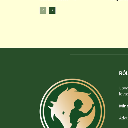
RÓ
Lova
lova
Mind
Adat