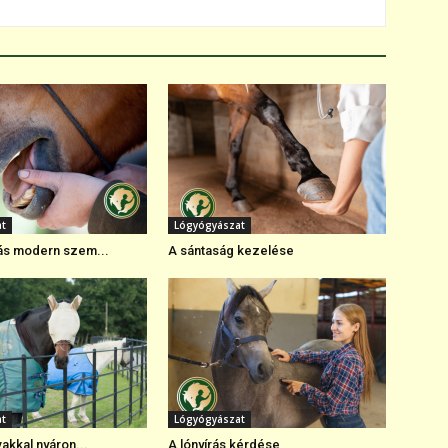
at
Lógyógyászat
ás modern szem...
A sántaság kezelése
at
Lógyógyászat
vakkal nyáron...
A lónyírás kérdése