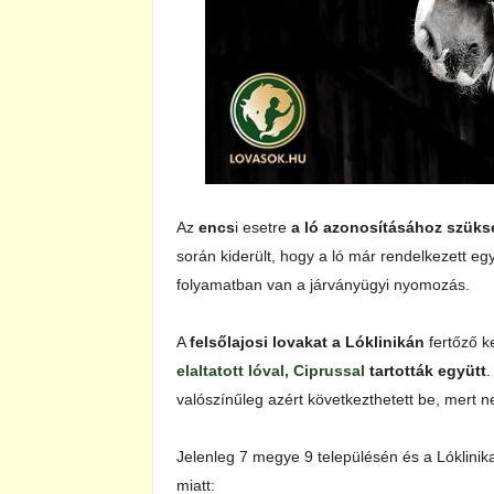
Az
encs
i esetre
a ló azonosításához szüksé
során kiderült, hogy a ló már rendelkezett eg
folyamatban van a járványügyi nyomozás.
A
felsőlajosi lovakat a Lóklinikán
fertőző 
elaltatott lóval, Ciprussal
tartották együtt
.
valószínűleg azért következthetett be, mert n
Jelenleg 7 megye 9 településén és a Lóklinika
miatt: