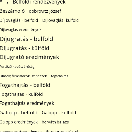
.
Belföldi rendezvények
*
Beszámoló
dobrovitz józsef
Díjlovaglás - belföld
Díjlovaglás- külföld
Díjlovaglás eredmények
Díjugratás - belföld
Díjugratás - külföld
Díjugrató eredmények
Fertőző kevésvérűség
Filmek; filmsztárok; színészek
fogathajtás
Fogathajtás - belföld
Fogathajtás - külföld
Fogathajtás eredmények
Galopp - belföld
Galopp - külföld
Galopp eredmények
horváth balázs
humor
ifj. dobrovitz józsef
hugyecz mariann