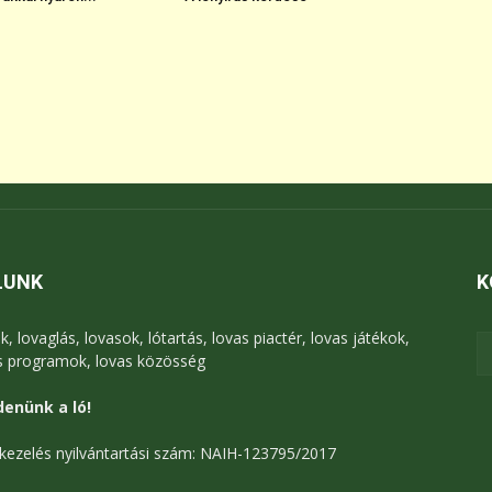
LUNK
K
k, lovaglás, lovasok, lótartás, lovas piactér, lovas játékok,
s programok, lovas közösség
enünk a ló!
kezelés nyilvántartási szám: NAIH-123795/2017