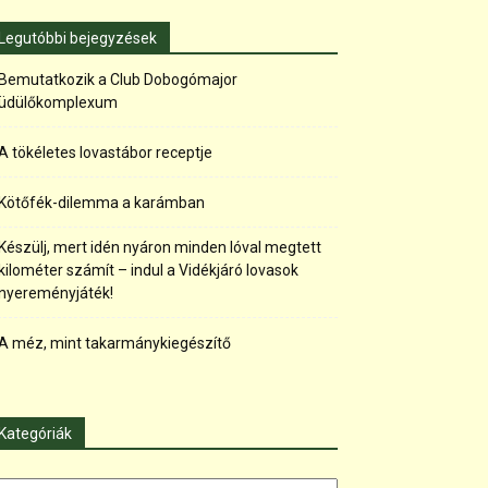
Legutóbbi bejegyzések
Bemutatkozik a Club Dobogómajor
üdülőkomplexum
A tökéletes lovastábor receptje
Kötőfék-dilemma a karámban
Készülj, mert idén nyáron minden lóval megtett
kilométer számít – indul a Vidékjáró lovasok
nyereményjáték!
A méz, mint takarmánykiegészítő
Kategóriák
tegóriák