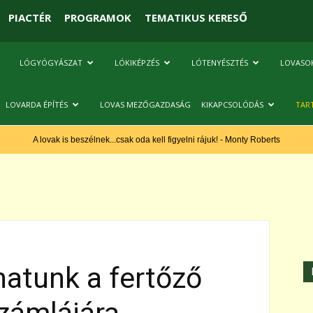
PIACTÉR
PROGRAMOK
TEMATIKUS KERESŐ
LÓGYÓGYÁSZAT
LÓKIKÉPZÉS
LÓTENYÉSZTÉS
LOVASO
LOVARDA ÉPÍTÉS
LOVAS MEZŐGAZDASÁG
KIKAPCSOLÓDÁS
TAR
A lovak is beszélnek...csak oda kell figyelni rájuk! - Monty Roberts
rhatunk a fertőző