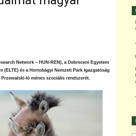
adalmát magyar
Research Network – HUN-REN), a Debreceni Egyetem
 (ELTE) és a Hortobágyi Nemzeti Park Igazgatóság
i Przewalski-ló ménes szociális rendszerét.
Ka