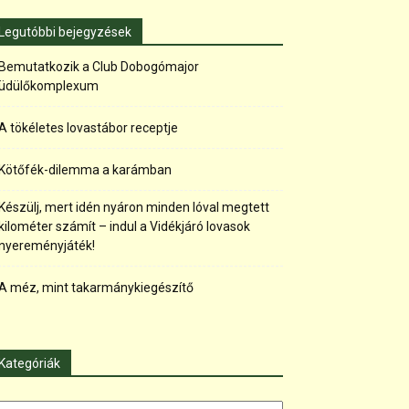
Legutóbbi bejegyzések
Bemutatkozik a Club Dobogómajor
üdülőkomplexum
A tökéletes lovastábor receptje
Kötőfék-dilemma a karámban
Készülj, mert idén nyáron minden lóval megtett
kilométer számít – indul a Vidékjáró lovasok
nyereményjáték!
A méz, mint takarmánykiegészítő
Kategóriák
tegóriák