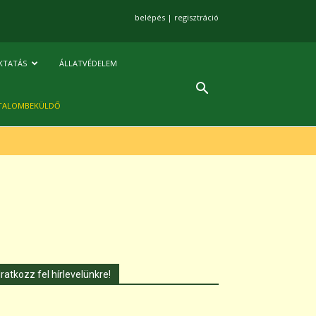
belépés
|
regisztráció
KTATÁS
ÁLLATVÉDELEM
TALOMBEKÜLDŐ
Iratkozz fel hírlevelünkre!