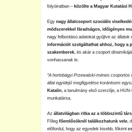
folyóiratban –
közölte a Magyar Kutatási H
Egy
nagy állatcsoport szociális viselked
módszerekkel fáradságos, időigényes m
nagy felbontású adatokat gyűjtve az állato
információt szolgáltathat ahhoz, hogy a 
szakemberek
, és akár a csoport dinamikájá
vonhassanak le.
“A hortobágyi Przewalski-ménes csoportos 
állat egyidejű megfigyelése korántsem egysz
Katalin
, a tanulmány első szerzője, a HUN
munkatársa.
Az
állatvilágban ritka az a többszintű tár
Főleg
főemlősöknél találkozhatunk vele
, 
előfordul, hogy az egyedek kisebb, főként
c