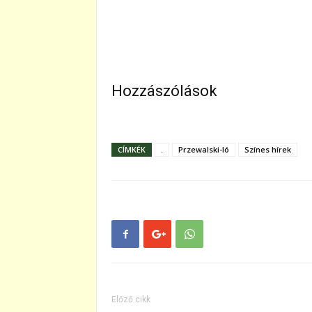
Hozzászólások
CÍMKÉK
.
Przewalski-ló
Színes hírek
Előző cikk