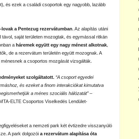
ot), és ezek a családi csoportok egy nagyobb, lazább
i-lovak a Pentezug rezervátumban
. Az alapítás utáni
távol, saját területen mozogtak, és egymással ritkán
zonban a
háremek együtt egy nagy ménest alkotnak
,
tők, de a rezervátum területén együtt mozognak. A
ló ménesnek a csoportos mozgását vizsgálták.
dményeket szolgáltatott.
“A csoport egyedei
áshoz, és ezeket a finom interakciókat kimutatva
megismerhetjük a ménes szociális hálózatát”
–
 MTA-ELTE Csoportos Viselkedés Lendület-
figyeléseket a nemzeti park két évtizedre visszanyúló
sze. A park dolgozói
a rezervátum alapítása óta