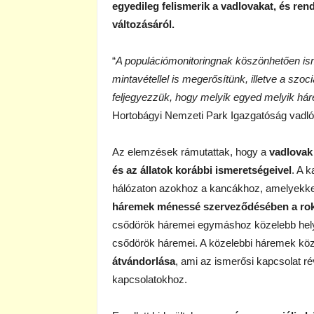
egyedileg felismerik a vadlovakat, és re
változásáról.
“
A populációmonitoringnak köszönhetően ism
mintavétellel is megerősítünk, illetve a szoc
feljegyezzük, hogy melyik egyed melyik hár
Hortobágyi Nemzeti Park Igazgatóság vadlóp
Az elemzések rámutattak, hogy a
vadlovak
és az állatok korábbi ismeretségeivel
. A 
hálózaton azokhoz a kancákhoz, amelyekkel
háremek ménessé szerveződésében a roko
csődörök háremei egymáshoz közelebb helye
csődörök háremei. A közelebbi háremek kö
átvándorlása
, ami az ismerősi kapcsolat r
kapcsolatokhoz.