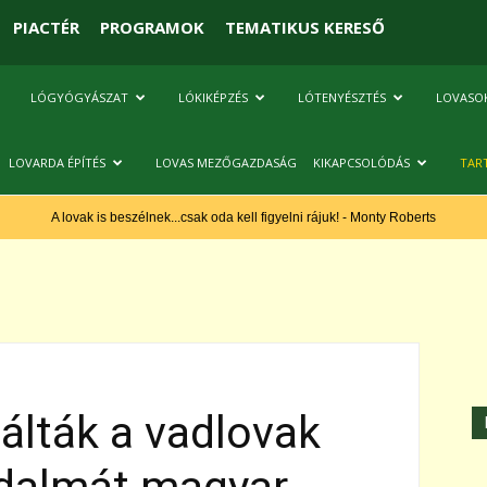
PIACTÉR
PROGRAMOK
TEMATIKUS KERESŐ
LÓGYÓGYÁSZAT
LÓKIKÉPZÉS
LÓTENYÉSZTÉS
LOVASO
LOVARDA ÉPÍTÉS
LOVAS MEZŐGAZDASÁG
KIKAPCSOLÓDÁS
TAR
A lovak is beszélnek...csak oda kell figyelni rájuk! - Monty Roberts
álták a vadlovak