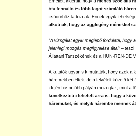
Emellett kiderült, hogy a
ménes szociális há
óta fennálló és több tagot számláló háre
csődörhöz tartoznak. Ennek egyik lehetsé
alkotnak, hogy az agglegény ménekkel 
“A vizsgálat egyik meglepő fordulata, hogy a
jelenlegi mozgás megfigyelése által”
– teszi
Állattani Tanszékének és a HUN-REN-DE Vis
A kutatók ugyanis kimutatták, hogy azok a k
háremekben éltek, de a felvételt követő két 
idején hasonlóbb pályán mozogtak, mint a t
következtetni lehetett arra is, hogy a kö
háremüket, és melyik hárembe mennek át