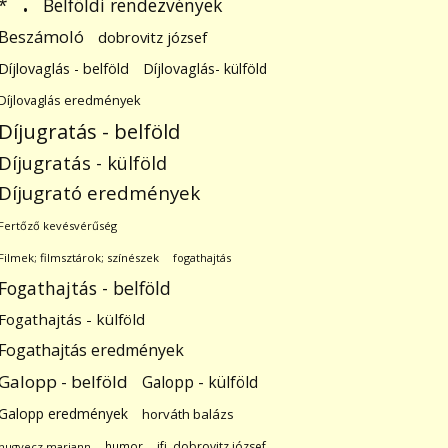
.
Belföldi rendezvények
*
Beszámoló
dobrovitz józsef
Díjlovaglás - belföld
Díjlovaglás- külföld
Díjlovaglás eredmények
Díjugratás - belföld
Díjugratás - külföld
Díjugrató eredmények
Fertőző kevésvérűség
Filmek; filmsztárok; színészek
fogathajtás
Fogathajtás - belföld
Fogathajtás - külföld
Fogathajtás eredmények
Galopp - belföld
Galopp - külföld
Galopp eredmények
horváth balázs
humor
ifj. dobrovitz józsef
hugyecz mariann