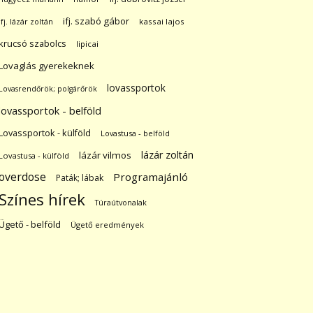
ifj. szabó gábor
ifj. lázár zoltán
kassai lajos
krucsó szabolcs
lipicai
Lovaglás gyerekeknek
lovassportok
Lovasrendőrök; polgárőrök
lovassportok - belföld
Lovassportok - külföld
Lovastusa - belföld
lázár zoltán
lázár vilmos
Lovastusa - külföld
overdose
Programajánló
Paták; lábak
Színes hírek
Túraútvonalak
Ügető - belföld
Ügető eredmények