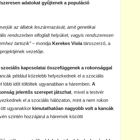
ndszeresen adatokat gyűjtenek a populáció
erjük az állatok leszármazását, amit genetikai
iális rendszerben elfoglalt helyüket, vagyis rendszeresen
emhez tartozik”
– mondja
Kerekes Viola
társszerző, a
rojektjének vezetője.
 szociális kapcsolatai összefüggenek a rokonsággal
kancák például közelebb helyezkednek el a szociális
 több időt töltöttek ugyanabban a háremben.
A
nság jelentős szerepet játszhat
, mivel a testvér
zkednek el a szociális hálózaton, mint a nem rokon
zött ugyanakkor
kimutathatóan nagyobb volt a kancák
évén szintén hozzájárul a háremek közötti