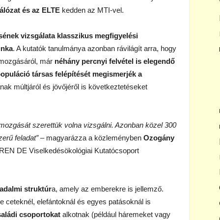
álózat és az ELTE
kedden az MTI-vel.
ésének vizsgálata klasszikus megfigyelési
unka
. A kutatók tanulmánya azonban rávilágít arra, hogy
k mozgásáról, már
néhány percnyi felvétel is elegendő
populáció társas felépítését megismerjék a
nak múltjáról és jövőjéről is következtetéseket
mozgását szerettük volna vizsgálni. Azonban közel 300
erű feladat”
– magyarázza a közleményben
Ozogány
-REN DE Viselkedésökológiai Kutatócsoport
sadalmi struktúr
a, amely az emberekre is jellemző.
de ceteknél, elefántoknál és egyes patásoknál is
saládi csoportokat
alkotnak (például háremeket vagy