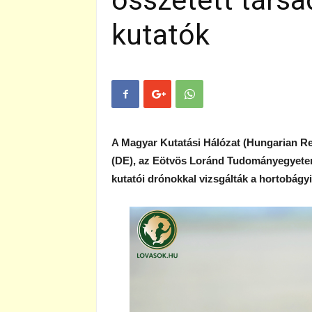
összetett társ
kutatók
A Magyar Kutatási Hálózat (Hungarian 
(DE), az Eötvös Loránd Tudományegyetem
kutatói drónokkal vizsgálták a hortobágy