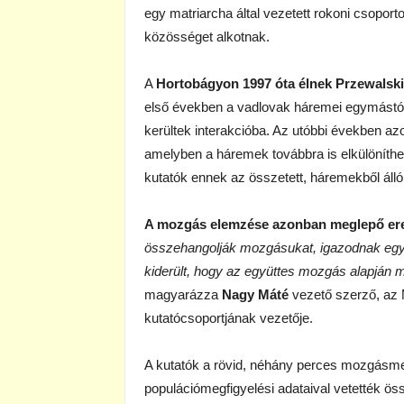
egy matriarcha által vezetett rokoni csoport
közösséget alkotnak.
A
Hortobágyon 1997 óta élnek Przewalsk
első években a vadlovak háremei egymástól 
kerültek interakcióba. Az utóbbi években a
amelyben a háremek továbbra is elkülöníthe
kutatók ennek az összetett, háremekből ál
A mozgás elemzése azonban meglepő ere
összehangolják mozgásukat, igazodnak egym
kiderült, hogy az együttes mozgás alapján 
magyarázza
Nagy Máté
vezető szerző, az
kutatócsoportjának vezetője.
A kutatók a rövid, néhány perces mozgásmeg
populációmegfigyelési adataival vetették ös