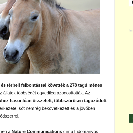
 és térbeli felbontással követték a 278 tagú ménes
z állatok többségét egyedileg azonosították. Az
khez hasonlóan összetett, többszörösen tagozódott
erkezete, sőt nemrég bekövetkezett és a jövőben
ódszerrel.
 meg a
Nature Communications
című tudományos