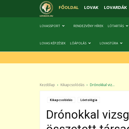
FŐOLDAL
LOVAK
LOVARDÁK
LOVASSPORT
RENDEZVÉNY HÍREK
LÓTARTÁS
LOVAS KÉPZÉSEK
LÓÁPOLÁS
LOVASTÚRA
Kezdőlap
Kikapcsolódás
Drónokkal viz...
Kikapcsolódás
Lóetológia
Drónokkal vizsg