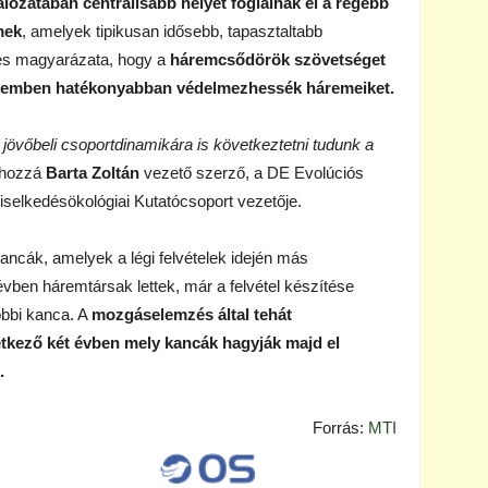
lózatában centrálisabb helyet foglalnak el a régebb
mek
, amelyek tipikusan idősebb, tapasztaltabb
ges magyarázata, hogy a
háremcsődörök szövetséget
szemben hatékonyabban védelmezhessék háremeiket.
 jövőbeli csoportdinamikára is következtetni tudunk a
 hozzá
Barta Zoltán
vezető szerző, a DE Evolúciós
elkedésökológiai Kutatócsoport vezetője.
ancák, amelyek a légi felvételek idején más
évben háremtársak lettek, már a felvétel készítése
öbbi kanca. A
mozgáselemzés által tehát
vetkező két évben mely kancák hagyják majd el
.
Forrás:
MTI