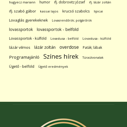
humor
ifj. dobrovitz józsef
hugyecz mariann
ifj. lázár zoltán
ifj. szabó gábor
krucsó szabolcs
kassai lajos
lipicai
Lovaglás gyerekeknek
Lovasrendőrök; polgárőrök
lovassportok
lovassportok - belföld
Lovassportok - külföld
Lovastusa - belföld
Lovastusa - külföld
overdose
lázár zoltán
lázár vilmos
Paták; lábak
Színes hírek
Programajánló
Túraútvonalak
Ügető - belföld
Ügető eredmények