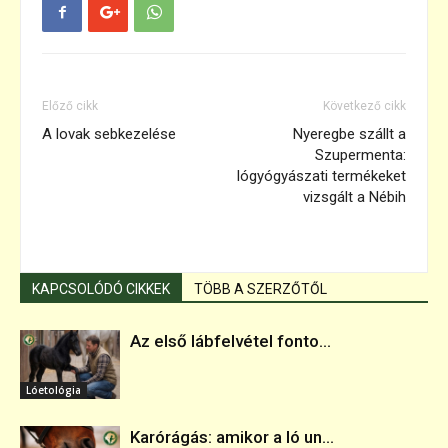
Előző cikk
Következő cikk
A lovak sebkezelése
Nyeregbe szállt a
Szupermenta:
lógyógyászati termékeket
vizsgált a Nébih
KAPCSOLÓDÓ CIKKEK
TÖBB A SZERZŐTŐL
Az első lábfelvétel fonto...
Lóetológia
Karórágás: amikor a ló un...