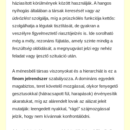
háziasított körülmények között használják. A hangos
nyihogás általában a társak
keresését vagy az
üdvözlést
szolgálja, míg a prüszkölés funkciója kettős:
szolgálhatja a légutak tisztítását, de gyakran a
veszélyre
figyelmeztető riasztójelzés
is. Ide sorolható
még a mély, rezonáns fújtatás, amely szinte mindig a
feszültség oldódását
, a megnyugvást jelzi egy nehéz
feladat vagy ijesztő szituáció után.
A ménesbéli társas viszonyokat és a hierarchiát is ez a
finom jelrendszer
szabályozza. A domináns egyedek
magabiztos, teret követelő mozgással, olykor fenyegető
gesztusokkal (hátracsapott fül, harapások) érvényesítik
akaratukat, míg az alárendelt lovak az alázat jeleit
mutatják: leengedett nyakkal, “rágó” szájmozgással
jelzik, hogy nem kívánnak konfrontálódni.