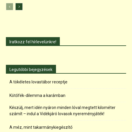
Iratkozz fel hírlevelünkre!
Legutóbbi bejegyzések
A tökéletes lovastábor receptje
Kötőfék-dilemma a karámban
Készülj, mert idén nyáron minden lóval megtett kilométer
számít – indul a Vidékjáró lovasok nyereményjáték!
A méz, mint takarmánykiegészítő