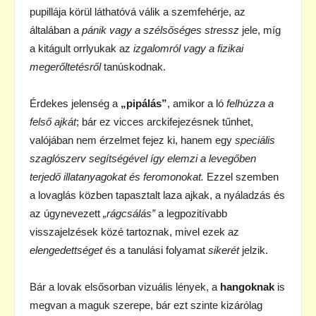
pupillája körül láthatóvá válik a szemfehérje, az
általában a
pánik vagy a szélsőséges stressz
jele, míg
a kitágult orrlyukak az
izgalomról vagy a fizikai
megerőltetésről
tanúskodnak.
Érdekes jelenség a
„pipálás”
, amikor a ló
felhúzza a
felső ajkát
; bár ez vicces arckifejezésnek tűnhet,
valójában nem érzelmet fejez ki, hanem egy
speciális
szaglószerv segítségével így elemzi a levegőben
terjedő illatanyagokat és feromonokat.
Ezzel szemben
a lovaglás közben tapasztalt laza ajkak, a nyáladzás és
az úgynevezett
„rágcsálás”
a legpozitívabb
visszajelzések közé tartoznak, mivel ezek az
elengedettséget
és a tanulási folyamat
sikerét
jelzik.
Bár a lovak elsősorban vizuális lények, a
hangoknak
is
megvan a maguk szerepe, bár ezt szinte kizárólag