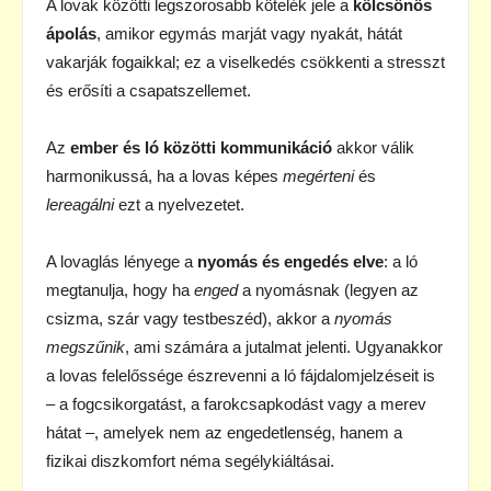
A lovak közötti legszorosabb kötelék jele a
kölcsönös
ápolás
, amikor egymás marját vagy nyakát, hátát
vakarják fogaikkal; ez a viselkedés csökkenti a stresszt
és erősíti a csapatszellemet.
Az
ember és ló közötti kommunikáció
akkor válik
harmonikussá, ha a lovas képes
megérteni
és
lereagálni
ezt a nyelvezetet.
A lovaglás lényege a
nyomás és engedés elve
: a ló
megtanulja, hogy ha
enged
a nyomásnak (legyen az
csizma, szár vagy testbeszéd), akkor a
nyomás
megszűnik
, ami számára a jutalmat jelenti. Ugyanakkor
a lovas felelőssége észrevenni a ló fájdalomjelzéseit is
– a fogcsikorgatást, a farokcsapkodást vagy a merev
hátat –, amelyek nem az engedetlenség, hanem a
fizikai diszkomfort néma segélykiáltásai.