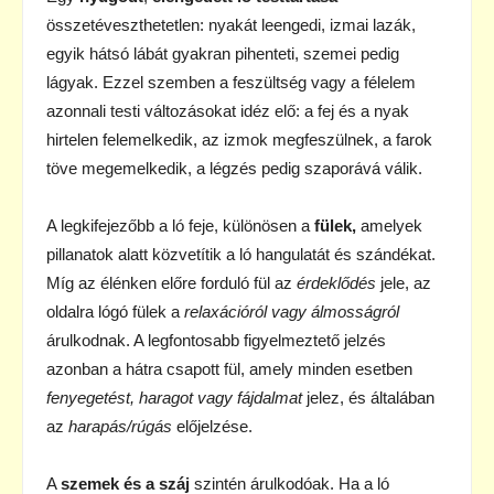
összetéveszthetetlen: nyakát leengedi, izmai lazák,
egyik hátsó lábát gyakran pihenteti, szemei pedig
lágyak. Ezzel szemben a feszültség vagy a félelem
azonnali testi változásokat idéz elő: a fej és a nyak
hirtelen felemelkedik, az izmok megfeszülnek, a farok
töve megemelkedik, a légzés pedig szaporává válik.
A legkifejezőbb a ló feje, különösen a
fülek,
amelyek
pillanatok alatt közvetítik a ló hangulatát és szándékat.
Míg az élénken előre forduló fül az
érdeklődés
jele, az
oldalra lógó fülek a
relaxációról vagy álmosságról
árulkodnak. A legfontosabb figyelmeztető jelzés
azonban a hátra csapott fül, amely minden esetben
fenyegetést, haragot vagy fájdalmat
jelez, és általában
az
harapás/rúgás
előjelzése.
A
szemek és a száj
szintén árulkodóak. Ha a ló