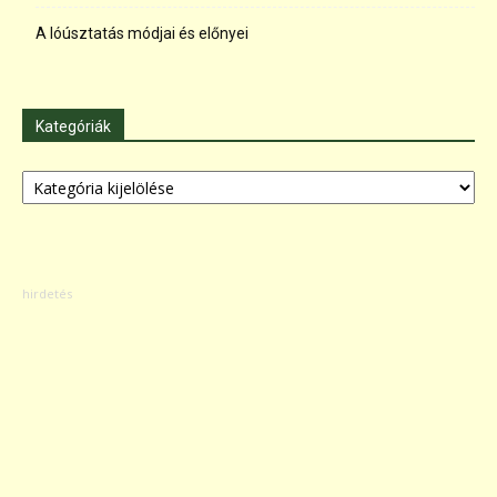
A lóúsztatás módjai és előnyei
Kategóriák
Kategóriák