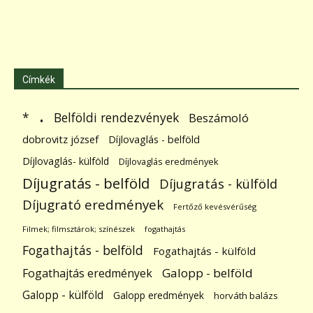
Címkék
.
Belföldi rendezvények
*
Beszámoló
dobrovitz józsef
Díjlovaglás - belföld
Díjlovaglás- külföld
Díjlovaglás eredmények
Díjugratás - belföld
Díjugratás - külföld
Díjugrató eredmények
Fertőző kevésvérűség
Filmek; filmsztárok; színészek
fogathajtás
Fogathajtás - belföld
Fogathajtás - külföld
Galopp - belföld
Fogathajtás eredmények
Galopp - külföld
Galopp eredmények
horváth balázs