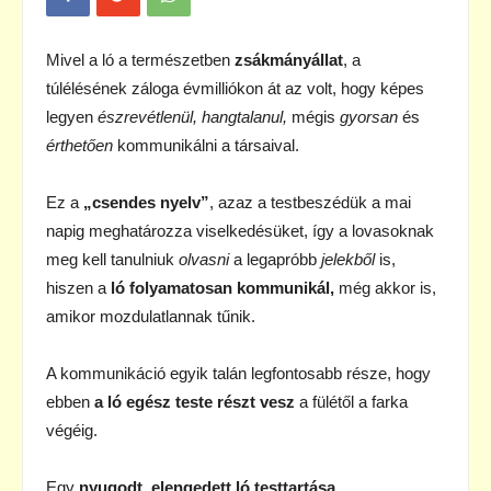
Mivel a ló a természetben
zsákmányállat
, a
túlélésének záloga évmilliókon át az volt, hogy képes
legyen
észrevétlenül, hangtalanul,
mégis
gyorsan
és
érthetően
kommunikálni a társaival.
Ez a
„csendes nyelv”
, azaz a testbeszédük a mai
napig meghatározza viselkedésüket, így a lovasoknak
meg kell tanulniuk
olvasni
a legapróbb
jelekből
is,
hiszen a
ló folyamatosan
kommunikál,
még akkor is,
amikor mozdulatlannak tűnik.
A kommunikáció egyik talán legfontosabb része, hogy
ebben
a ló egész teste részt vesz
a fülétől a farka
végéig.
Egy
nyugodt
,
elengedett ló testtartása