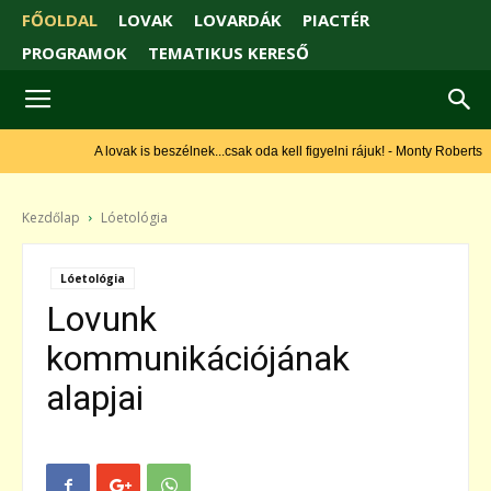
FŐOLDAL
LOVAK
LOVARDÁK
PIACTÉR
PROGRAMOK
TEMATIKUS KERESŐ
A lovak is beszélnek...csak oda kell figyelni rájuk! - Monty Roberts
Kezdőlap
Lóetológia
Lóetológia
Lovunk
kommunikációjának
alapjai