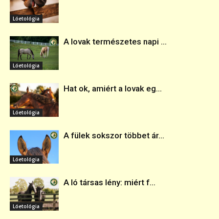
Lóetológia
A lovak természetes napi ...
Lóetológia
Hat ok, amiért a lovak eg...
Lóetológia
A fülek sokszor többet ár...
Lóetológia
A ló társas lény: miért f...
Lóetológia