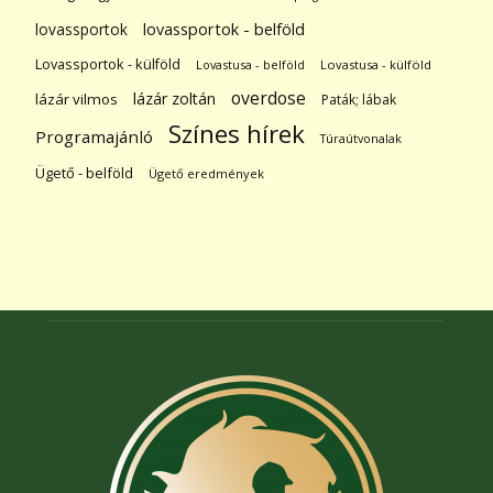
lovassportok
lovassportok - belföld
Lovassportok - külföld
Lovastusa - belföld
Lovastusa - külföld
overdose
lázár zoltán
lázár vilmos
Paták; lábak
Színes hírek
Programajánló
Túraútvonalak
Ügető - belföld
Ügető eredmények