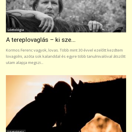
Lóetológia
A tereplovaglás – ki sze...
Kormos Ferenc vagyok, lovas. Több mint 30 évvel ezelőtt kezdtem
lovagolni, azóta sok kalanddal és egyre több tanulnivalóval átszőtt
utam alapja megszi...
Lóetológia