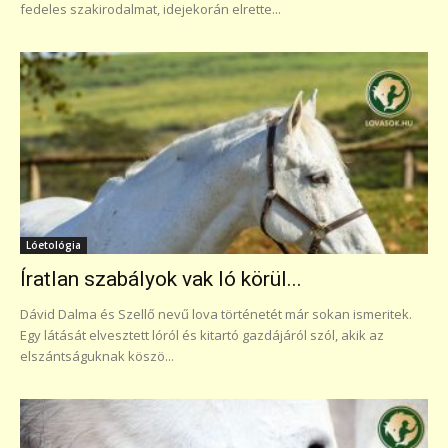
fedeles szakirodalmat, idejekorán elrette...
Lóetológia
Íratlan szabályok vak ló körül...
Dávid Dalma és Szellő nevű lova történetét már sokan ismeritek.
Egy látását elvesztett lóról és kitartó gazdájáról szól, akik az
elszántságuknak köszö...