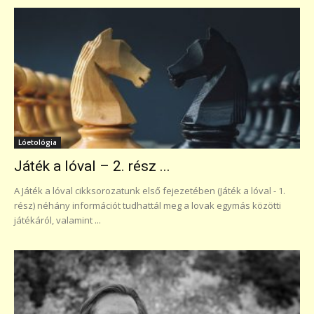
Lóetológia
Játék a lóval – 2. rész ...
A Játék a lóval cikksorozatunk első fejezetében (Játék a lóval - 1.
rész) néhány információt tudhattál meg a lovak egymás közötti
játékáról, valamint ...