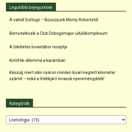
Legutóbbi bejegyzések
A valódi Suttogó – Búcsúzunk Monty Robertstől
Bemutatkozik a Club Dobogómajor üdülőkomplexum
A tökéletes lovastábor receptje
Kötőfék-dilemma a karámban
Készülj, mert idén nyáron minden lóval megtett kilométer
számít – indul a Vidékjáró lovasok nyereményjáték!
Kategóriák
Kategóriák