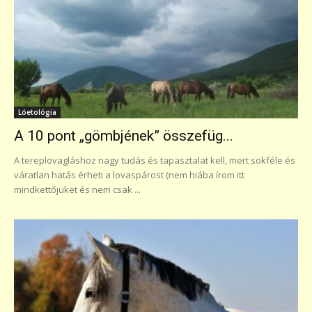
Lóetológia
A 10 pont „gömbjének” összefüg...
A tereplovagláshoz nagy tudás és tapasztalat kell, mert sokféle és
váratlan hatás érheti a lovaspárost (nem hiába írom itt
mindkettőjüket és nem csak ...