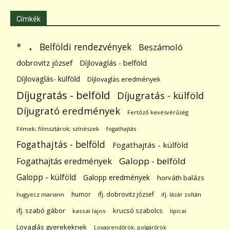
Címkék
.
Belföldi rendezvények
*
Beszámoló
dobrovitz józsef
Díjlovaglás - belföld
Díjlovaglás- külföld
Díjlovaglás eredmények
Díjugratás - belföld
Díjugratás - külföld
Díjugrató eredmények
Fertőző kevésvérűség
Filmek; filmsztárok; színészek
fogathajtás
Fogathajtás - belföld
Fogathajtás - külföld
Galopp - belföld
Fogathajtás eredmények
Galopp - külföld
Galopp eredmények
horváth balázs
humor
ifj. dobrovitz józsef
hugyecz mariann
ifj. lázár zoltán
ifj. szabó gábor
krucsó szabolcs
kassai lajos
lipicai
Lovaglás gyerekeknek
Lovasrendőrök; polgárőrök