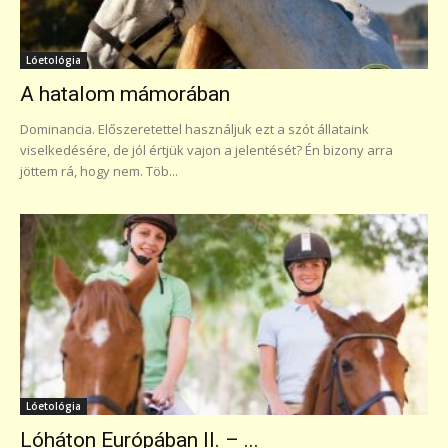
Lóetológia
A hatalom mámorában
Dominancia. Előszeretettel használjuk ezt a szót állataink
viselkedésére, de jól értjük vajon a jelentését? Én bizony arra
jöttem rá, hogy nem. Töb...
Lóetológia
Lóháton Európában II. – ...