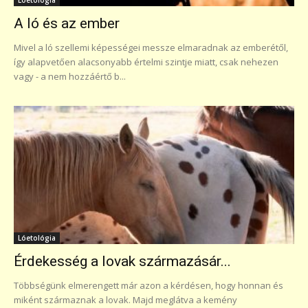
A ló és az ember
Mivel a ló szellemi képességei messze elmaradnak az emberétől,
így alapvetően alacsonyabb értelmi szintje miatt, csak nehezen
vagy - a nem hozzáértő b...
Lóetológia
Érdekesség a lovak származásár...
Többségünk elmerengett már azon a kérdésen, hogy honnan és
miként származnak a lovak. Majd meglátva a kemény