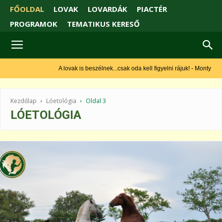
FŐOLDAL
LOVAK
LOVARDÁK
PIACTÉR
PROGRAMOK
TEMATIKUS KERESŐ
A lovak is beszélnek...csak oda kell figyelni rájuk! - Monty Roberts
Kezdőlap
Lóetológia
Oldal 3
LÓETOLÓGIA