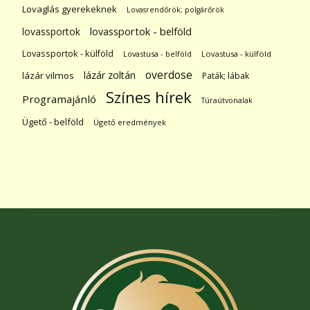
Lovaglás gyerekeknek
Lovasrendőrök; polgárőrök
lovassportok
lovassportok - belföld
Lovassportok - külföld
Lovastusa - belföld
Lovastusa - külföld
overdose
lázár zoltán
lázár vilmos
Paták; lábak
Színes hírek
Programajánló
Túraútvonalak
Ügető - belföld
Ügető eredmények