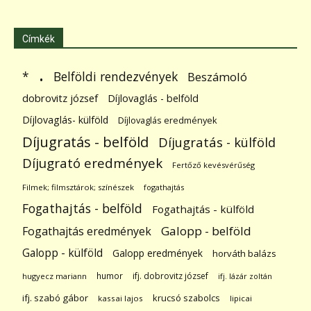
Címkék
.
Belföldi rendezvények
*
Beszámoló
dobrovitz józsef
Díjlovaglás - belföld
Díjlovaglás- külföld
Díjlovaglás eredmények
Díjugratás - belföld
Díjugratás - külföld
Díjugrató eredmények
Fertőző kevésvérűség
Filmek; filmsztárok; színészek
fogathajtás
Fogathajtás - belföld
Fogathajtás - külföld
Galopp - belföld
Fogathajtás eredmények
Galopp - külföld
Galopp eredmények
horváth balázs
humor
ifj. dobrovitz józsef
hugyecz mariann
ifj. lázár zoltán
ifj. szabó gábor
krucsó szabolcs
kassai lajos
lipicai