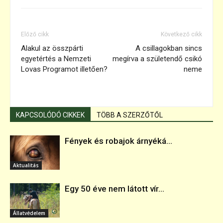
Előző cikk
Következő cikk
Alakul az összpárti
A csillagokban sincs
egyetértés a Nemzeti
megírva a születendő csikó
Lovas Programot illetően?
neme
KAPCSOLÓDÓ CIKKEK
TÖBB A SZERZŐTŐL
Fények és robajok árnyéká...
Aktualitás
Egy 50 éve nem látott vír...
Állatvédelem