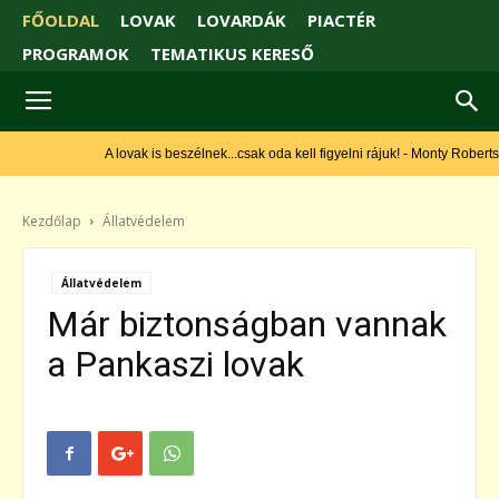
FŐOLDAL
LOVAK
LOVARDÁK
PIACTÉR
PROGRAMOK
TEMATIKUS KERESŐ
A lovak is beszélnek...csak oda kell figyelni rájuk! - Monty Roberts
Kezdőlap
Állatvédelem
Állatvédelem
Már biztonságban vannak
a Pankaszi lovak