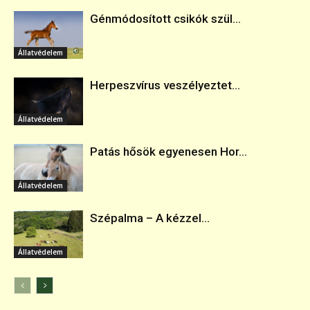
Génmódosított csikók szül...
Állatvédelem
Herpeszvírus veszélyeztet...
Állatvédelem
Patás hősök egyenesen Hor...
Állatvédelem
Szépalma – A kézzel...
Állatvédelem