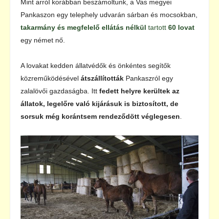
Mint arról korábban beszámoltunk, a Vas megyei
Pankaszon egy telephely udvarán sárban és mocsokban,
takarmány és megfelelő ellátás nélkül
tartott
60 lovat
egy német nő.
A lovakat kedden állatvédők és önkéntes segítők
közreműködésével
átszállították
Pankaszról egy
zalalövői gazdaságba. Itt
fedett helyre kerültek az
állatok, legelőre való kijárásuk is biztosított, de
sorsuk még korántsem rendeződött véglegesen
.