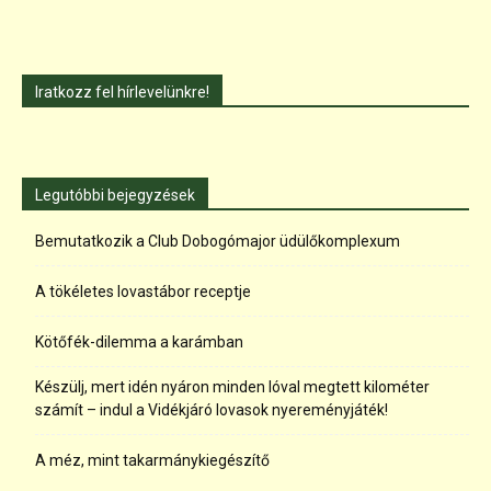
Iratkozz fel hírlevelünkre!
Legutóbbi bejegyzések
Bemutatkozik a Club Dobogómajor üdülőkomplexum
A tökéletes lovastábor receptje
Kötőfék-dilemma a karámban
Készülj, mert idén nyáron minden lóval megtett kilométer
számít – indul a Vidékjáró lovasok nyereményjáték!
A méz, mint takarmánykiegészítő