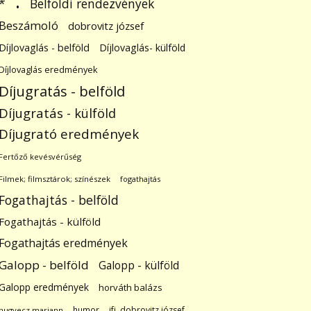
.
Belföldi rendezvények
*
Beszámoló
dobrovitz józsef
Díjlovaglás - belföld
Díjlovaglás- külföld
Díjlovaglás eredmények
Díjugratás - belföld
Díjugratás - külföld
Díjugrató eredmények
Fertőző kevésvérűség
Filmek; filmsztárok; színészek
fogathajtás
Fogathajtás - belföld
Fogathajtás - külföld
Fogathajtás eredmények
Galopp - belföld
Galopp - külföld
Galopp eredmények
horváth balázs
humor
ifj. dobrovitz józsef
hugyecz mariann