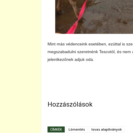
Mint más védenceink esetében, ezúttal is s
megszabadulni szeretnénk Tescotól, és nem 
jelentkezőnek adjuk oda.
Hozzászólások
CÍMKÉK
Lómentés
lovas alapítványok