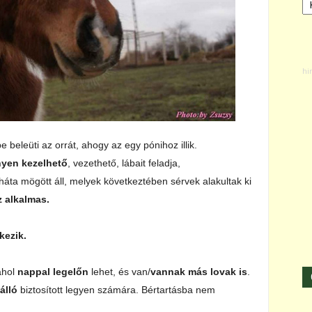
 beleüti az orrát, ahogy az egy pónihoz illik.
yen kezelhető
, vezethető, lábait feladja,
háta mögött áll, melyek következtében sérvek alakultak ki
 alkalmas.
kezik.
ahol
nappal legelőn
lehet, és van/
vannak más lovak is
.
álló
biztosított legyen számára. Bértartásba nem