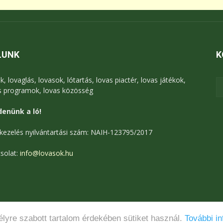
LUNK
K
k, lovaglás, lovasok, lótartás, lovas piactér, lovas játékok,
s programok, lovas közösség
enünk a ló!
kezelés nyilvántartási szám: NAIH-123795/2017
solat:
info@lovasok.hu
lyre szabott tartalom érdekében sütiket használ.
További in