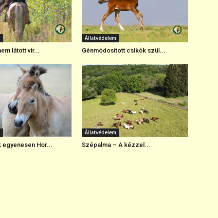
Állatvédelem
em látott vír...
Génmódosított csikók szül...
Állatvédelem
 egyenesen Hor...
Szépalma – A kézzel...