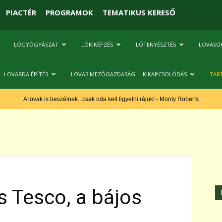
PIACTÉR
PROGRAMOK
TEMATIKUS KERESŐ
LÓGYÓGYÁSZAT
LÓKIKÉPZÉS
LÓTENYÉSZTÉS
LOVASO
LOVARDA ÉPÍTÉS
LOVAS MEZŐGAZDASÁG
KIKAPCSOLÓDÁS
TAR
A lovak is beszélnek...csak oda kell figyelni rájuk! - Monty Roberts
 Tesco, a bájos