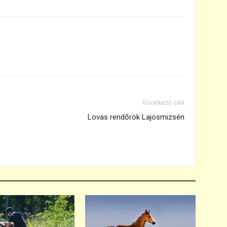
Következő cikk
Lovas rendőrök Lajosmizsén