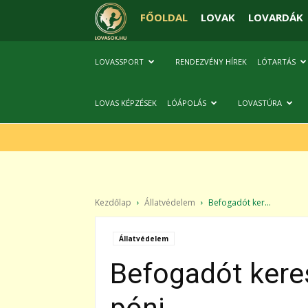
FŐOLDAL
LOVAK
LOVARDÁK
LOVASSPORT
RENDEZVÉNY HÍREK
LÓTARTÁS
LOVAS KÉPZÉSEK
LÓÁPOLÁS
LOVASTÚRA
Kezdőlap
Állatvédelem
Befogadót ker...
Állatvédelem
Befogadót keres