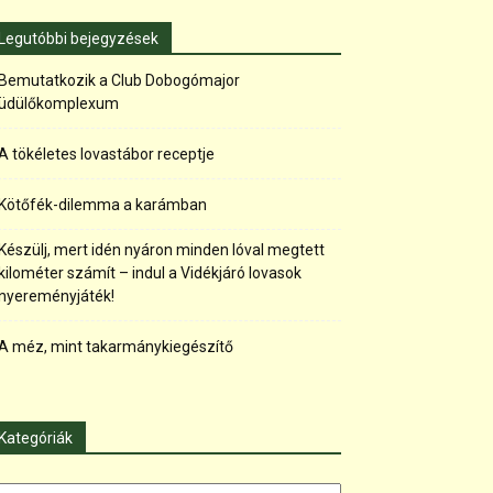
Legutóbbi bejegyzések
Bemutatkozik a Club Dobogómajor
üdülőkomplexum
A tökéletes lovastábor receptje
Kötőfék-dilemma a karámban
Készülj, mert idén nyáron minden lóval megtett
kilométer számít – indul a Vidékjáró lovasok
nyereményjáték!
A méz, mint takarmánykiegészítő
Kategóriák
tegóriák