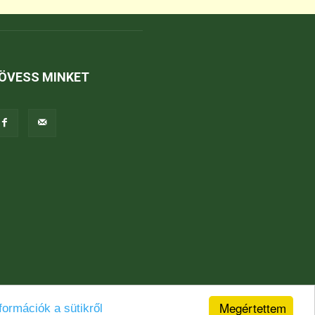
ÖVESS MINKET
Megértettem
formációk a sütikről