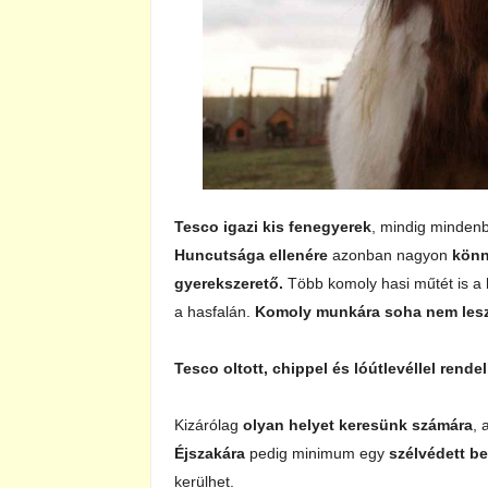
Tesco igazi kis fenegyerek
, mindig mindenbe
Huncutsága ellenére
azonban nagyon
könn
gyerekszerető.
Több komoly hasi műtét is a 
a hasfalán.
Komoly munkára soha nem lesz
Tesco oltott, chippel és lóútlevéllel rendel
Kizárólag
olyan helyet keresünk számára
, 
Éjszakára
pedig minimum egy
szélvédett be
kerülhet.