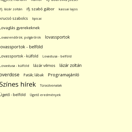
ifj. szabó gábor
ifj. lázár zoltán
kassai lajos
krucsó szabolcs
lipicai
Lovaglás gyerekeknek
lovassportok
Lovasrendőrök; polgárőrök
lovassportok - belföld
Lovassportok - külföld
Lovastusa - belföld
lázár zoltán
lázár vilmos
Lovastusa - külföld
overdose
Programajánló
Paták; lábak
Színes hírek
Túraútvonalak
Ügető - belföld
Ügető eredmények