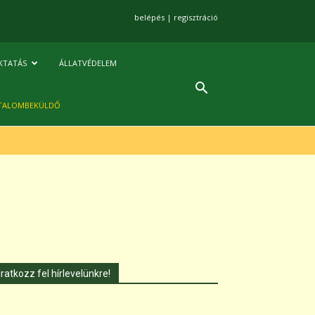
belépés
|
regisztráció
KTATÁS
ÁLLATVÉDELEM
TALOMBEKÜLDŐ
Iratkozz fel hírlevelünkre!