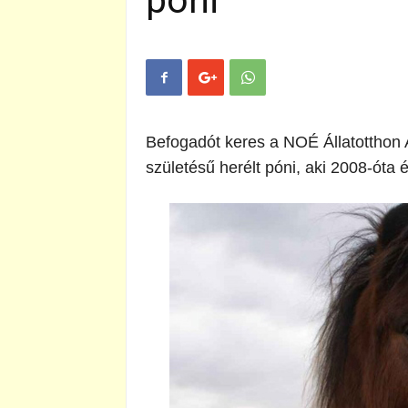
póni
Befogadót keres a NOÉ Állatotthon 
születésű herélt póni, aki 2008-óta 