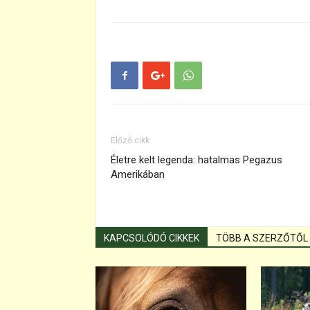
Előző cikk
Életre kelt legenda: hatalmas Pegazus
Amerikában
KAPCSOLÓDÓ CIKKEK
TÖBB A SZERZŐTŐL