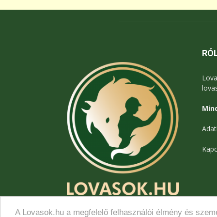
RÓ
Lova
lova
Mind
Adat
Kapc
A Lovasok.hu a megfelelő felhasználói élmény és szemé