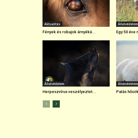
Aktualitás
Állatvédelem
Fények és robajok árnyéká...
Egy 50 éve n
Állatvédelem
Állatvédelem
Herpeszvírus veszélyeztet...
Patás hősök