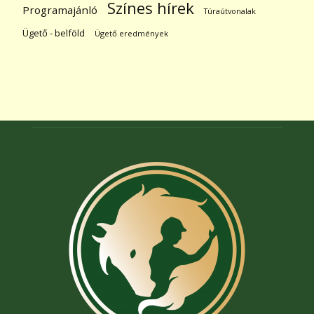
Színes hírek
Programajánló
Túraútvonalak
Ügető - belföld
Ügető eredmények