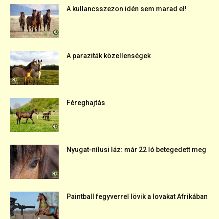
A kullancsszezon idén sem marad el!
A paraziták közellenségek
Féreghajtás
Nyugat-nílusi láz: már 22 ló betegedett meg
Paintball fegyverrel lövik a lovakat Afrikában