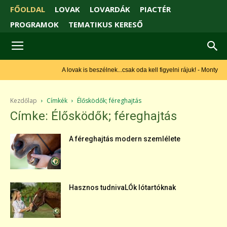
FŐOLDAL
LOVAK
LOVARDÁK
PIACTÉR
PROGRAMOK
TEMATIKUS KERESŐ
A lovak is beszélnek...csak oda kell figyelni rájuk! - Monty Roberts
Kezdőlap
Címkék
Élősködők; féreghajtás
Címke: Élősködők; féreghajtás
A féreghajtás modern szemlélete
Hasznos tudnivaLÓk lótartóknak