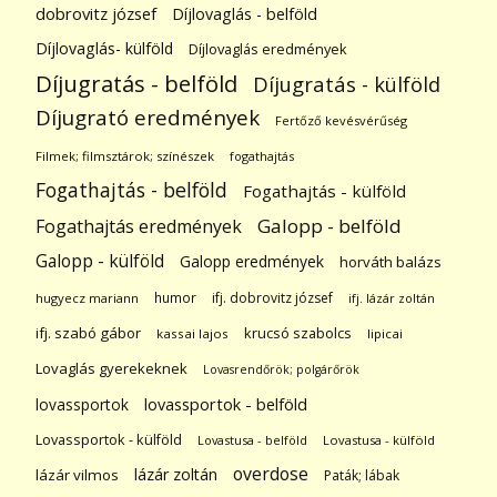
dobrovitz józsef
Díjlovaglás - belföld
Díjlovaglás- külföld
Díjlovaglás eredmények
Díjugratás - belföld
Díjugratás - külföld
Díjugrató eredmények
Fertőző kevésvérűség
Filmek; filmsztárok; színészek
fogathajtás
Fogathajtás - belföld
Fogathajtás - külföld
Galopp - belföld
Fogathajtás eredmények
Galopp - külföld
Galopp eredmények
horváth balázs
humor
ifj. dobrovitz józsef
hugyecz mariann
ifj. lázár zoltán
ifj. szabó gábor
krucsó szabolcs
kassai lajos
lipicai
Lovaglás gyerekeknek
Lovasrendőrök; polgárőrök
lovassportok
lovassportok - belföld
Lovassportok - külföld
Lovastusa - belföld
Lovastusa - külföld
overdose
lázár zoltán
lázár vilmos
Paták; lábak