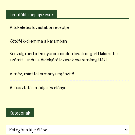
Legutóbbi bejegyzések
A tökéletes lovastábor receptje
Kötőfék-dilemma a karámban
Készülj, mert idén nyáron minden lóval megtett kilométer
számít – indul a Vidékjáró lovasok nyereményjáték!
A méz, mint takarmánykiegészítő
A lóúsztatás módjai és előnyei
Kategóriák
Kategóriák