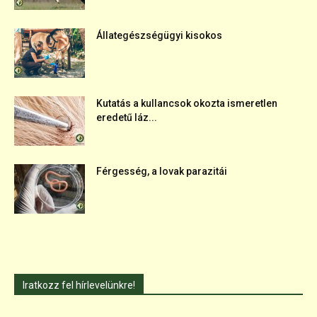
Állategészségügyi kisokos
Kutatás a kullancsok okozta ismeretlen
eredetű láz...
Férgesség, a lovak parazitái
Iratkozz fel hírlevelünkre!