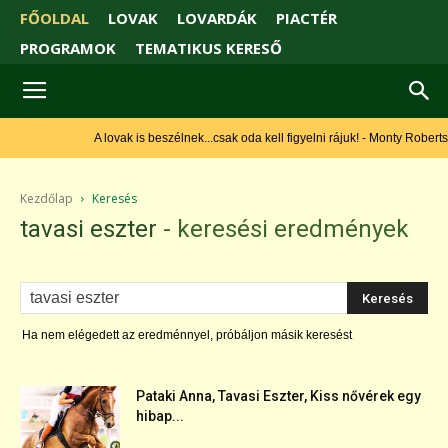
FŐOLDAL
LOVAK
LOVARDÁK
PIACTÉR
PROGRAMOK
TEMATIKUS KERESŐ
A lovak is beszélnek...csak oda kell figyelni rájuk! - Monty Roberts
Kezdőlap
Keresés
tavasi eszter
-
keresési eredmények
Ha nem elégedett az eredménnyel, próbáljon másik keresést
Pataki Anna, Tavasi Eszter, Kiss nővérek egy
hibap...