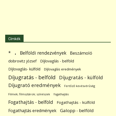
Címkék
.
Belföldi rendezvények
*
Beszámoló
dobrovitz józsef
Díjlovaglás - belföld
Díjlovaglás- külföld
Díjlovaglás eredmények
Díjugratás - belföld
Díjugratás - külföld
Díjugrató eredmények
Fertőző kevésvérűség
Filmek; filmsztárok; színészek
fogathajtás
Fogathajtás - belföld
Fogathajtás - külföld
Galopp - belföld
Fogathajtás eredmények