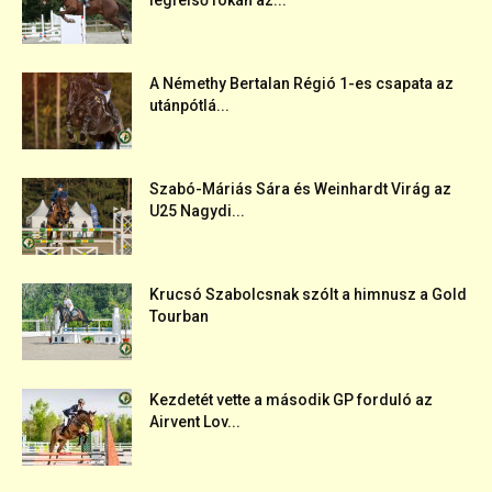
legfelső fokán az...
A Némethy Bertalan Régió 1-es csapata az
utánpótlá...
Szabó-Máriás Sára és Weinhardt Virág az
U25 Nagydi...
Krucsó Szabolcsnak szólt a himnusz a Gold
Tourban
Kezdetét vette a második GP forduló az
Airvent Lov...