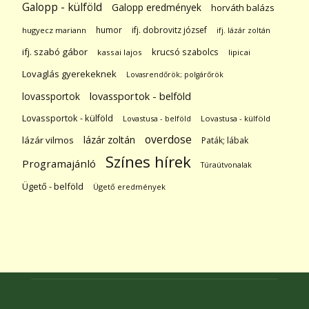
Galopp - külföld
Galopp eredmények
horváth balázs
humor
ifj. dobrovitz józsef
hugyecz mariann
ifj. lázár zoltán
ifj. szabó gábor
krucsó szabolcs
kassai lajos
lipicai
Lovaglás gyerekeknek
Lovasrendőrök; polgárőrök
lovassportok
lovassportok - belföld
Lovassportok - külföld
Lovastusa - belföld
Lovastusa - külföld
overdose
lázár zoltán
lázár vilmos
Paták; lábak
Színes hírek
Programajánló
Túraútvonalak
Ügető - belföld
Ügető eredmények