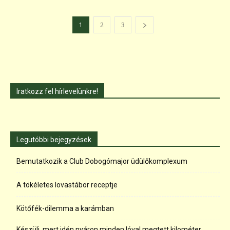
1
2
3
Iratkozz fel hírlevelünkre!
Legutóbbi bejegyzések
Bemutatkozik a Club Dobogómajor üdülőkomplexum
A tökéletes lovastábor receptje
Kötőfék-dilemma a karámban
Készülj, mert idén nyáron minden lóval megtett kilométer