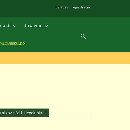
belépés
|
regisztráció
KTATÁS
ÁLLATVÉDELEM
TALOMBEKÜLDŐ
Iratkozz fel hírlevelünkre!