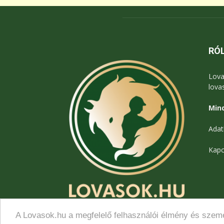
RÓ
Lova
lova
Mind
Adat
Kapc
A Lovasok.hu a megfelelő felhasználói élmény és szemé
© Lovasok.hu