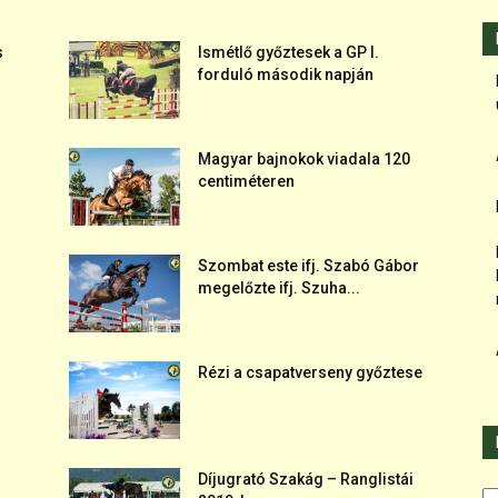
s
Ismétlő győztesek a GP I.
forduló második napján
Magyar bajnokok viadala 120
centiméteren
Szombat este ifj. Szabó Gábor
megelőzte ifj. Szuha...
Rézi a csapatverseny győztese
Díjugrató Szakág – Ranglistái
Ka