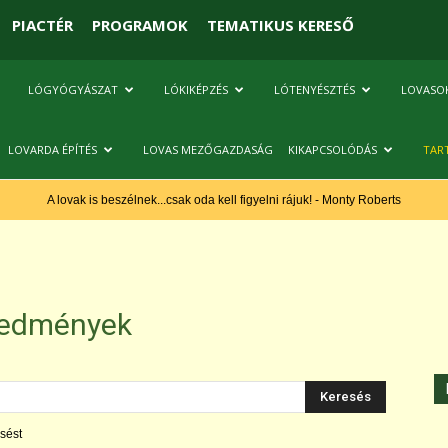
PIACTÉR
PROGRAMOK
TEMATIKUS KERESŐ
LÓGYÓGYÁSZAT
LÓKIKÉPZÉS
LÓTENYÉSZTÉS
LOVASO
LOVARDA ÉPÍTÉS
LOVAS MEZŐGAZDASÁG
KIKAPCSOLÓDÁS
TAR
A lovak is beszélnek...csak oda kell figyelni rájuk! - Monty Roberts
redmények
sést