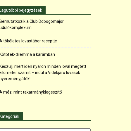
Legutóbbi bejegyzések
Bemutatkozik a Club Dobogómajor
üdülőkomplexum
A tökéletes lovastábor receptje
Kötőfék-dilemma a karámban
Készülj, mert idén nyáron minden lóval megtett
kilométer számít – indul a Vidékjáró lovasok
nyereményjáték!
A méz, mint takarmánykiegészítő
Kategóriák
tegóriák