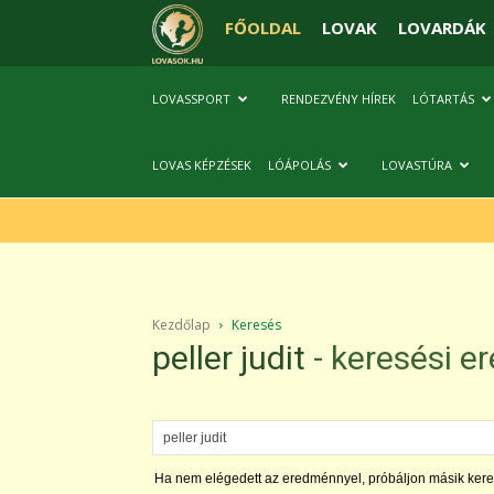
FŐOLDAL
LOVAK
LOVARDÁK
LOVASSPORT
RENDEZVÉNY HÍREK
LÓTARTÁS
LOVAS KÉPZÉSEK
LÓÁPOLÁS
LOVASTÚRA
Kezdőlap
Keresés
peller judit
-
keresési e
Ha nem elégedett az eredménnyel, próbáljon másik kere