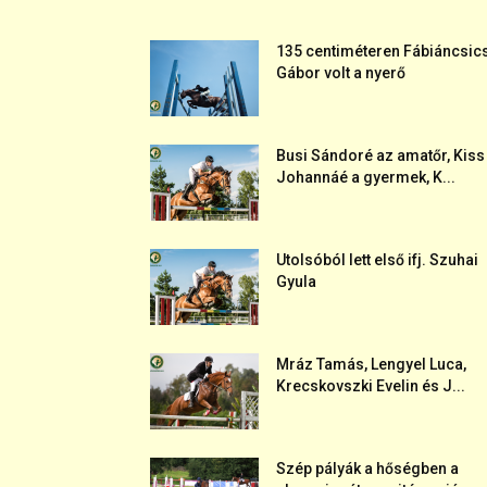
135 centiméteren Fábiáncsic
Gábor volt a nyerő
Busi Sándoré az amatőr, Kiss
Johannáé a gyermek, K...
Utolsóból lett első ifj. Szuhai
Gyula
Mráz Tamás, Lengyel Luca,
Krecskovszki Evelin és J...
Szép pályák a hőségben a