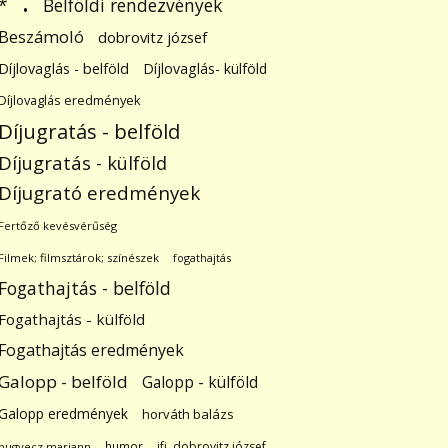
.
Belföldi rendezvények
*
Beszámoló
dobrovitz józsef
Díjlovaglás - belföld
Díjlovaglás- külföld
Díjlovaglás eredmények
Díjugratás - belföld
Díjugratás - külföld
Díjugrató eredmények
Fertőző kevésvérűség
Filmek; filmsztárok; színészek
fogathajtás
Fogathajtás - belföld
Fogathajtás - külföld
Fogathajtás eredmények
Galopp - belföld
Galopp - külföld
Galopp eredmények
horváth balázs
humor
ifj. dobrovitz józsef
hugyecz mariann