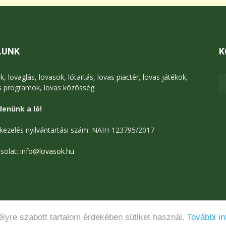
LUNK
K
k, lovaglás, lovasok, lótartás, lovas piactér, lovas játékok,
s programok, lovas közösség
enünk a ló!
kezelés nyilvántartási szám: NAIH-123795/2017
solat:
info@lovasok.hu
lyre szabott tartalom érdekében sütiket használ.
További in
Médiaajánlat
Adatkezelési tájékoztató