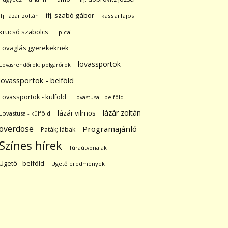
ifj. szabó gábor
ifj. lázár zoltán
kassai lajos
krucsó szabolcs
lipicai
Lovaglás gyerekeknek
lovassportok
Lovasrendőrök; polgárőrök
lovassportok - belföld
Lovassportok - külföld
Lovastusa - belföld
lázár zoltán
lázár vilmos
Lovastusa - külföld
overdose
Programajánló
Paták; lábak
Színes hírek
Túraútvonalak
Ügető - belföld
Ügető eredmények