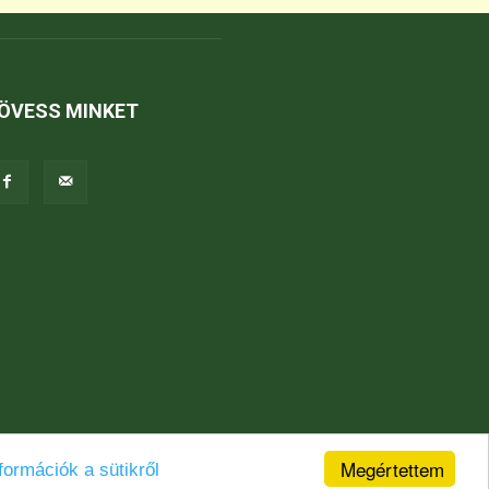
ÖVESS MINKET
Megértettem
formációk a sütikről
Jogi nyilatkozat
Karrier
Kapcsolat