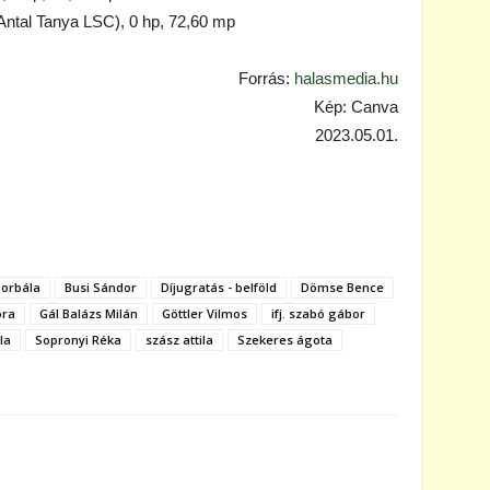
al Tanya LSC), 0 hp, 72,60 mp
Forrás:
halasmedia.hu
Kép: Canva
2023.05.01.
borbála
Busi Sándor
Díjugratás - belföld
Dömse Bence
óra
Gál Balázs Milán
Göttler Vilmos
ifj. szabó gábor
la
Sopronyi Réka
szász attila
Szekeres ágota