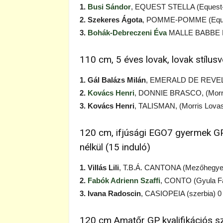
1.
Busi Sándor
, EQUEST STELLA (Equest-S
2. Szekeres Ágota
, POMME-POMME (Equest
3.
Bohák-Debreczeni Éva
MALLE BABBE F 
110 cm, 5 éves lovak, lovak stílus
1. Gál Balázs Milán
, EMERALD DE REVEL (C
2.
Kovács Henri
, DONNIE BRASCO, (Morris
3. Kovács Henri
, TALISMAN, (Morris Lovas
120 cm, ifjúsági EGO7 gyermek GP 
nélkül (15 induló)
1. Villás Lili
, T.B.Á. CANTONA (Mezőhegyes
2.
Fabók Adrienn Szaffi
, CONTO (Gyula Fa
3. Ivana Radoscin
, CASIOPEIA (szerbia) 0
120 cm Amatőr GP kvalifikációs sz