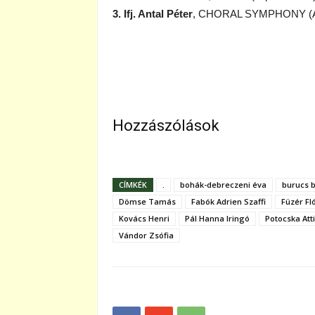
3. Ifj. Antal Péter
, CHORAL SYMPHONY (Ant
Hozzászólások
CÍMKÉK
.
bohák-debreczeni éva
burucs 
Dömse Tamás
Fabók Adrien Szaffi
Füzér Fl
Kovács Henri
Pál Hanna Iringó
Potocska Atti
Vándor Zsófia