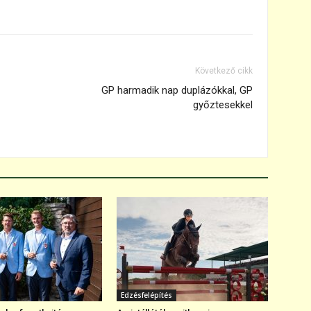
Következő cikk
GP harmadik nap duplázókkal, GP
győztesekkel
Edzésfelépítés