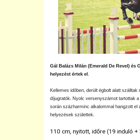
Gál Balázs Milán (Emerald De Revel) és G
helyezést értek el
.
Kellemes időben, derült égbolt alatt szállt
díjugratók. Nyolc versenyszámot tartottak a 
során százharminc alkalommal hangzott el a
helyezések születtek.
110 cm, nyitott, időre (19 induló + 