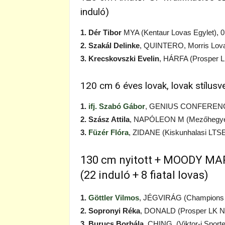
induló)
1. Dér Tibor
MYA (Kentaur Lovas Egylet), 0
2. Szakál Delinke
, QUINTERO, Morris Lova
3. Krecskovszki Evelin
, HÁRFA (Prosper L
120 cm 6 éves lovak, lovak stílusv
1.
ifj. Szabó Gábor
, GENIUS CONFERENCE (
2. Szász Attila
, NAPÓLEON M (Mezőhegyes
3.
Füzér Flóra
, ZIDANE (Kiskunhalasi LTSE)
130 cm nyitott + MOODY MARE
(22 induló + 8 fiatal lovas)
1.
Göttler Vilmos
, JÉGVIRÁG (Champions 
2. Sopronyi Réka
, DONALD (Prosper LK Nyi
3. Burucs Borbála
, CHING, (Viktor-i Sport