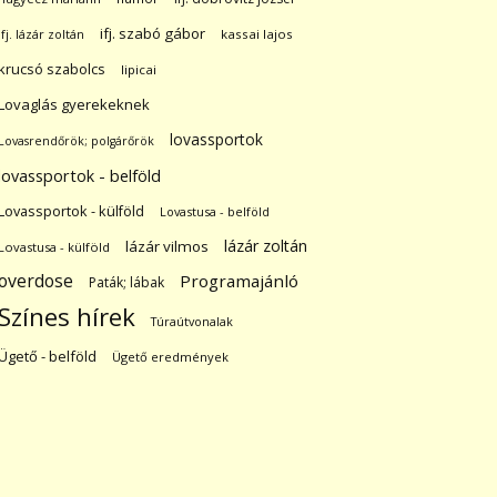
ifj. szabó gábor
ifj. lázár zoltán
kassai lajos
krucsó szabolcs
lipicai
Lovaglás gyerekeknek
lovassportok
Lovasrendőrök; polgárőrök
lovassportok - belföld
Lovassportok - külföld
Lovastusa - belföld
lázár zoltán
lázár vilmos
Lovastusa - külföld
overdose
Programajánló
Paták; lábak
Színes hírek
Túraútvonalak
Ügető - belföld
Ügető eredmények