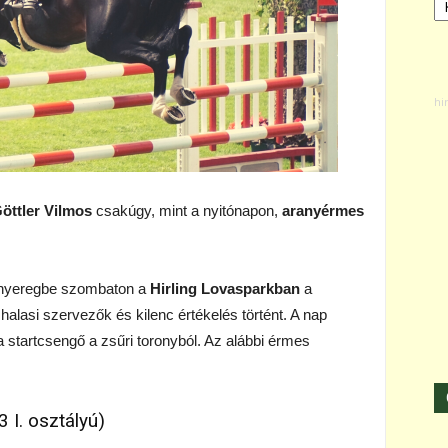
öttler Vilmos
csakúgy, mint a nyitónapon,
aranyérmes
ak nyeregbe szombaton a
Hirling Lovasparkban
a
halasi szervezők és kilenc értékelés történt. A nap
 startcsengő a zsűri toronyból. Az alábbi érmes
3 I. osztályú)