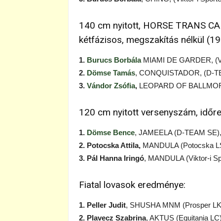
140 cm nyitott, HORSE TRANS CARG
kétfázisos, megszakítás nélkül (19
1.
Burucs Borbála
MIAMI DE GARDER, (Vikt
2.
Dömse Tamás
, CONQUISTADOR, (D-TEA
3.
Vándor Zsófia
,
LEOPARD OF BALLMORE (
120 cm nyitott versenyszám, időre
1.
Dömse Bence
, JAMEELA (D-TEAM SE), 
2. Potocska Attila,
MANDULA (Potocska LSE
3. Pál Hanna Iringó
, MANDULA (Viktor-i Sp
Fiatal lovasok eredménye:
1. Peller Judit
, SHUSHA MNM (Prosper LK),
2. Plavecz Szabrina
, AKTUS (Equitania LC)