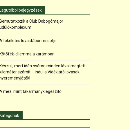
Legutóbbi bejegyzések
Bemutatkozik a Club Dobogómajor
üdülőkomplexum
A tökéletes lovastábor receptje
Kötőfék-dilemma a karámban
Készülj, mert idén nyáron minden lóval megtett
kilométer számít – indul a Vidékjáró lovasok
nyereményjáték!
A méz, mint takarmánykiegészítő
Kategóriák
tegóriák