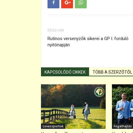
Előző cikk
Rutinos versenyzők sikerei a GP I. forduló
nyitónapján
KAPCSOLÓDÓ CIKKEK
TÖBB A SZERZŐTŐL
Lovassportok
Fogathajtás