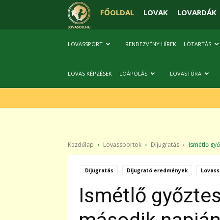
FŐOLDAL
LOVAK
LOVARDÁK
LOVASSPORT
RENDEZVÉNY HÍREK
LÓTARTÁS
LOVAS KÉPZÉSEK
LÓÁPOLÁS
LOVASTÚRA
Kezdőlap
Lovassportok
Díjugratás
Ismétlő győz
Díjugratás
Díjugrató eredmények
Lovass
Ismétlő győztes