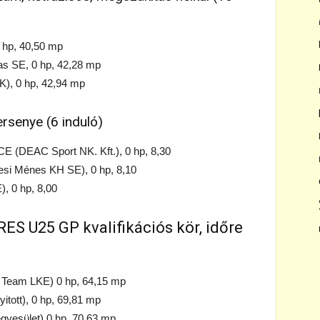
 hp, 40,50 mp
s SE, 0 hp, 42,28 mp
K), 0 hp, 42,94 mp
ersenye (6 induló)
DEAC Sport NK. Kft.), 0 hp, 8,30
i Ménes KH SE), 0 hp, 8,10
, 0 hp, 8,00
S U25 GP kvalifikációs kör, időre
Team LKE) 0 hp, 64,15 mp
tott), 0 hp, 69,81 mp
egyesület) 0 hp, 70,63 mp