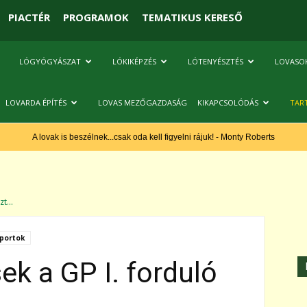
PIACTÉR
PROGRAMOK
TEMATIKUS KERESŐ
LÓGYÓGYÁSZAT
LÓKIKÉPZÉS
LÓTENYÉSZTÉS
LOVASO
LOVARDA ÉPÍTÉS
LOVAS MEZŐGAZDASÁG
KIKAPCSOLÓDÁS
TAR
A lovak is beszélnek...csak oda kell figyelni rájuk! - Monty Roberts
t...
portok
ek a GP I. forduló