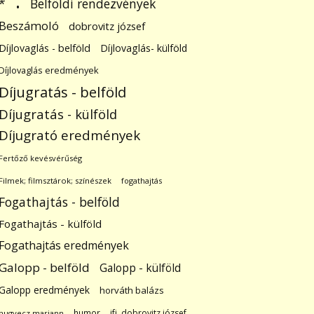
.
Belföldi rendezvények
*
Beszámoló
dobrovitz józsef
Díjlovaglás - belföld
Díjlovaglás- külföld
Díjlovaglás eredmények
Díjugratás - belföld
Díjugratás - külföld
Díjugrató eredmények
Fertőző kevésvérűség
Filmek; filmsztárok; színészek
fogathajtás
Fogathajtás - belföld
Fogathajtás - külföld
Fogathajtás eredmények
Galopp - belföld
Galopp - külföld
Galopp eredmények
horváth balázs
humor
ifj. dobrovitz józsef
hugyecz mariann