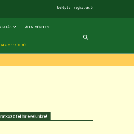
belépés
|
regisztráció
KTATÁS
ÁLLATVÉDELEM
TALOMBEKÜLDŐ
Iratkozz fel hírlevelünkre!