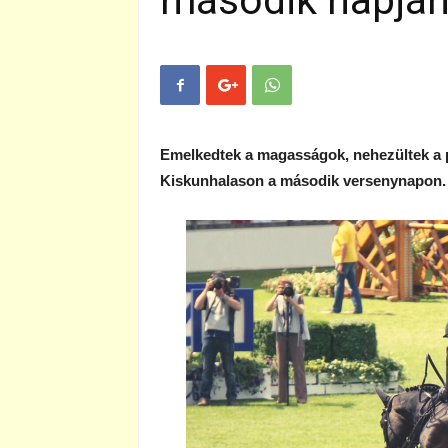
második napjá
Emelkedtek a magasságok, nehezültek a pá
Kiskunhalason a második versenynapon. 