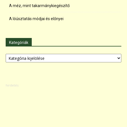
A méz, mint takarmánykiegészítő
A lóúsztatás módjai és előnyei
Kategóriák
Kategóriák