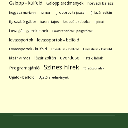
Galopp - külföld
Galopp eredmények
horváth balázs
humor
ifj. dobrovitz józsef
hugyecz mariann
ifj. lázár zoltán
ifj. szabó gábor
krucsó szabolcs
kassai lajos
lipicai
Lovaglás gyerekeknek
Lovasrendőrök; polgárőrök
lovassportok
lovassportok - belföld
Lovassportok - külföld
Lovastusa - belföld
Lovastusa - külföld
overdose
lázár zoltán
lázár vilmos
Paták; lábak
Színes hírek
Programajánló
Túraútvonalak
Ügető - belföld
Ügető eredmények