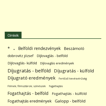
Címkék
.
Belföldi rendezvények
*
Beszámoló
dobrovitz józsef
Díjlovaglás - belföld
Díjlovaglás- külföld
Díjlovaglás eredmények
Díjugratás - belföld
Díjugratás - külföld
Díjugrató eredmények
Fertőző kevésvérűség
Filmek; filmsztárok; színészek
fogathajtás
Fogathajtás - belföld
Fogathajtás - külföld
Galopp - belföld
Fogathajtás eredmények