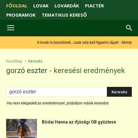
FŐOLDAL
LOVAK
LOVARDÁK
PIACTÉR
PROGRAMOK
TEMATIKUS KERESŐ
A lovak is beszélnek...csak oda kell figyelni rájuk! - Monty Roberts
Kezdőlap
Keresés
gorzó eszter
-
keresési eredmények
Ha nem elégedett az eredménnyel, próbáljon másik keresést
Bódai Hanna az ifjúsági OB győztese