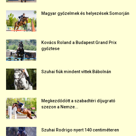
Magyar győzelmek és helyezések Somorján
Kovács Roland a Budapest Grand Prix
győztese
Szuhai fiúk mindent vittek Bábolnán
Megkezdődött a szabadtéri díjugrató
szezon a Nemze...
Szuhai Rodrigo nyert 140 centiméteren