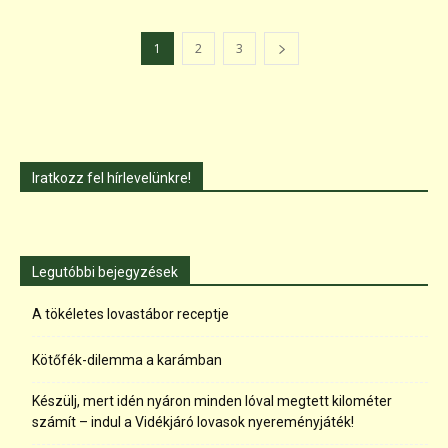
1
2
3
Iratkozz fel hírlevelünkre!
Legutóbbi bejegyzések
A tökéletes lovastábor receptje
Kötőfék-dilemma a karámban
Készülj, mert idén nyáron minden lóval megtett kilométer
számít – indul a Vidékjáró lovasok nyereményjáték!