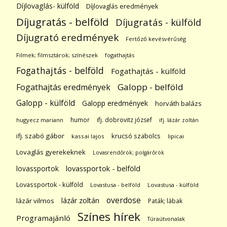
Díjlovaglás- külföld
Díjlovaglás eredmények
Díjugratás - belföld
Díjugratás - külföld
Díjugrató eredmények
Fertőző kevésvérűség
Filmek; filmsztárok; színészek
fogathajtás
Fogathajtás - belföld
Fogathajtás - külföld
Galopp - belföld
Fogathajtás eredmények
Galopp - külföld
Galopp eredmények
horváth balázs
humor
ifj. dobrovitz józsef
hugyecz mariann
ifj. lázár zoltán
ifj. szabó gábor
krucsó szabolcs
kassai lajos
lipicai
Lovaglás gyerekeknek
Lovasrendőrök; polgárőrök
lovassportok
lovassportok - belföld
Lovassportok - külföld
Lovastusa - belföld
Lovastusa - külföld
overdose
lázár zoltán
lázár vilmos
Paták; lábak
Színes hírek
Programajánló
Túraútvonalak