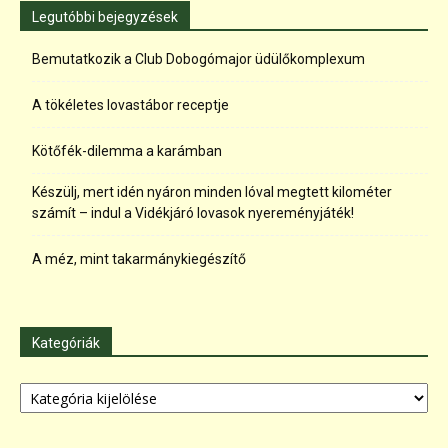
Legutóbbi bejegyzések
Bemutatkozik a Club Dobogómajor üdülőkomplexum
A tökéletes lovastábor receptje
Kötőfék-dilemma a karámban
Készülj, mert idén nyáron minden lóval megtett kilométer
számít – indul a Vidékjáró lovasok nyereményjáték!
A méz, mint takarmánykiegészítő
Kategóriák
Kategóriák