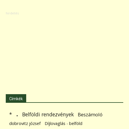
Címkék
.
Belföldi rendezvények
*
Beszámoló
dobrovitz józsef
Díjlovaglás - belföld