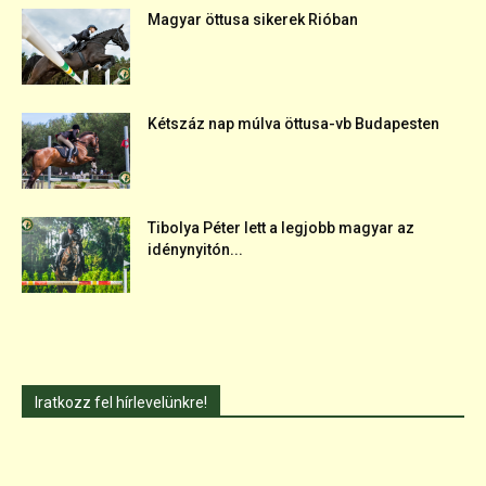
Magyar öttusa sikerek Rióban
Kétszáz nap múlva öttusa-vb Budapesten
Tibolya Péter lett a legjobb magyar az
idénynyitón...
Iratkozz fel hírlevelünkre!