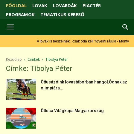
FŐOLDAL
LOVAK
LOVARDÁK
PIACTÉR
PROGRAMOK
TEMATIKUS KERESŐ
A lovak is beszélnek...csak oda kell figyelni rájuk! - Monty Roberts
Kezdőlap
Címkék
Tibolya Péter
Címke: Tibolya Péter
Öttusázóink lovastáborban hangoLÓdnak az
olimpiára...
Öttusa Világkupa Magyarország