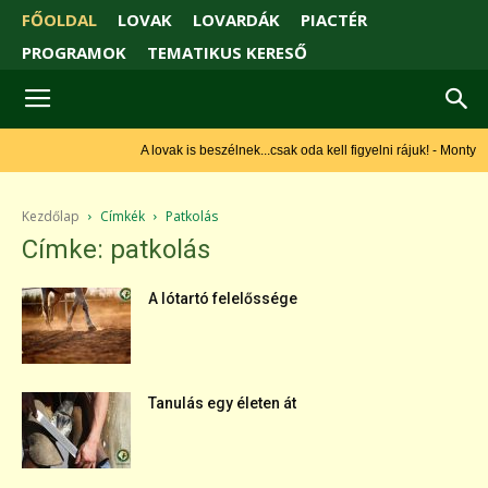
FŐOLDAL
LOVAK
LOVARDÁK
PIACTÉR
PROGRAMOK
TEMATIKUS KERESŐ
A lovak is beszélnek...csak oda kell figyelni rájuk! - Monty
Roberts
Kezdőlap
Címkék
Patkolás
Címke: patkolás
A lótartó felelőssége
Tanulás egy életen át