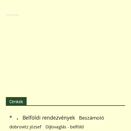
Címkék
.
Belföldi rendezvények
*
Beszámoló
dobrovitz józsef
Díjlovaglás - belföld