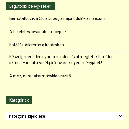
Legutóbbi bejegyzések
Bemutatkozik a Club Dobogómajor üdülőkomplexum
A tökéletes lovastábor receptje
Kötőfék-dilemma a karámban
Készülj, mert idén nyáron minden lóval megtett kilométer
számít – indul a Vidékjáró lovasok nyereményjáték!
A méz, mint takarmánykiegészítő
Kategóriák
Kategóriák