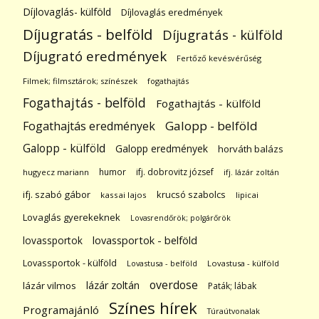
Díjlovaglás- külföld
Díjlovaglás eredmények
Díjugratás - belföld
Díjugratás - külföld
Díjugrató eredmények
Fertőző kevésvérűség
Filmek; filmsztárok; színészek
fogathajtás
Fogathajtás - belföld
Fogathajtás - külföld
Galopp - belföld
Fogathajtás eredmények
Galopp - külföld
Galopp eredmények
horváth balázs
humor
ifj. dobrovitz józsef
hugyecz mariann
ifj. lázár zoltán
ifj. szabó gábor
krucsó szabolcs
kassai lajos
lipicai
Lovaglás gyerekeknek
Lovasrendőrök; polgárőrök
lovassportok
lovassportok - belföld
Lovassportok - külföld
Lovastusa - belföld
Lovastusa - külföld
overdose
lázár zoltán
lázár vilmos
Paták; lábak
Színes hírek
Programajánló
Túraútvonalak