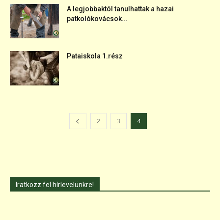
A legjobbaktól tanulhattak a hazai
patkolókovácsok...
Pataiskola 1.rész
2
3
4
Iratkozz fel hírlevelünkre!