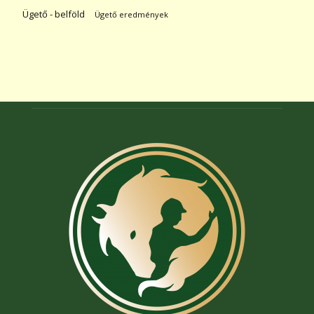
Ügető - belföld
Ügető eredmények