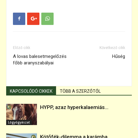
Előző cikk
Következő cikk
A lovas balesetmegelőzés
Hűség
főbb aranyszabályai
KAPCSOLÓDÓ CIKKEK
TÖBB A SZERZŐTŐL
HYPP, azaz hyperkalaemiás...
Lógyógyászat
Kötőfék-dilemma a karámba...