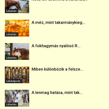
Lótartás
A méz, mint takarmánykieg...
Lótartás
A fokhagymás nyalósó R...
Lótartás
Miben különbözik a felsze...
Lókiképzés
A lenmag hatása, mint tak...
Lótartás