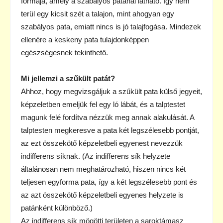
formája, amely a szabályos patánál látható. Így nem
terül egy kicsit szét a talajon, mint ahogyan egy
szabályos pata, emiatt nincs is jó talajfogása. Mindezek
ellenére a keskeny pata tulajdonképpen
egészségesnek tekinthető.
Mi jellemzi a szűkült patát?
Ahhoz, hogy megvizsgáljuk a szűkült pata külső jegyeit,
képzeletben emeljük fel egy ló lábát, és a talptestet
magunk felé fordítva nézzük meg annak alakulását. A
talptesten megkeresve a pata két legszélesebb pontját,
az ezt összekötő képzeletbeli egyenest nevezzük
indifferens síknak. (Az indifferens sík helyzete
általánosan nem meghatározható, hiszen nincs két
teljesen egyforma pata, így a két legszélesebb pont és
az azt összekötő képzeletbeli egyenes helyzete is
patánként különböző.)
Az indifferens sík mögötti területen a saroktámasz