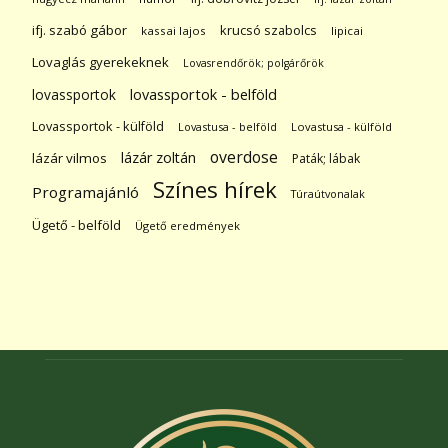
ifj. szabó gábor
krucsó szabolcs
kassai lajos
lipicai
Lovaglás gyerekeknek
Lovasrendőrök; polgárőrök
lovassportok
lovassportok - belföld
Lovassportok - külföld
Lovastusa - belföld
Lovastusa - külföld
overdose
lázár zoltán
lázár vilmos
Paták; lábak
Színes hírek
Programajánló
Túraútvonalak
Ügető - belföld
Ügető eredmények