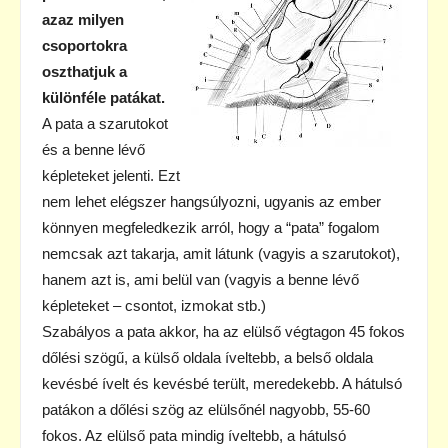
azaz milyen
csoportokra
oszthatjuk a
különféle patákat.
A pata a szarutokot
és a benne lévő
képleteket jelenti. Ezt
nem lehet elégszer hangsúlyozni, ugyanis az ember
könnyen megfeledkezik arról, hogy a “pata” fogalom
nemcsak azt takarja, amit látunk (vagyis a szarutokot),
hanem azt is, ami belül van (vagyis a benne lévő
képleteket – csontot, izmokat stb.)
Szabályos a pata akkor, ha az elülső végtagon 45 fokos
dőlési szögű, a külső oldala íveltebb, a belső oldala
kevésbé ívelt és kevésbé terült, meredekebb. A hátulsó
patákon a dőlési szög az elülsőnél nagyobb, 55-60
fokos. Az elülső pata mindig íveltebb, a hátulsó