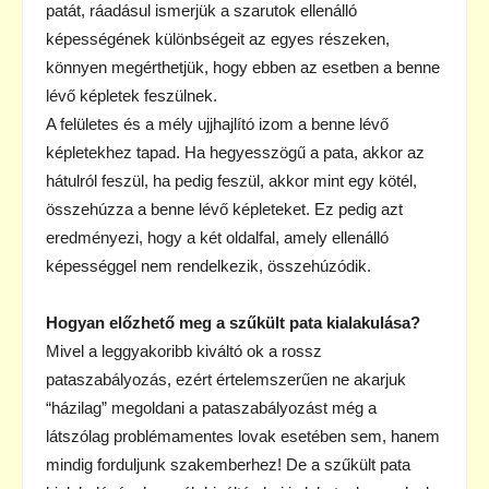
patát, ráadásul ismerjük a szarutok ellenálló
képességének különbségeit az egyes részeken,
könnyen megérthetjük, hogy ebben az esetben a benne
lévő képletek feszülnek.
A felületes és a mély ujjhajlító izom a benne lévő
képletekhez tapad. Ha hegyesszögű a pata, akkor az
hátulról feszül, ha pedig feszül, akkor mint egy kötél,
összehúzza a benne lévő képleteket. Ez pedig azt
eredményezi, hogy a két oldalfal, amely ellenálló
képességgel nem rendelkezik, összehúzódik.
Hogyan előzhető meg a szűkült pata kialakulása?
Mivel a leggyakoribb kiváltó ok a rossz
pataszabályozás, ezért értelemszerűen ne akarjuk
“házilag” megoldani a pataszabályozást még a
látszólag problémamentes lovak esetében sem, hanem
mindig forduljunk szakemberhez! De a szűkült pata