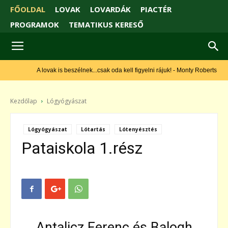
FŐOLDAL
LOVAK
LOVARDÁK
PIACTÉR
PROGRAMOK
TEMATIKUS KERESŐ
A lovak is beszélnek...csak oda kell figyelni rájuk! - Monty Roberts
Kezdőlap
Lógyógyászat
Lógyógyászat
Lótartás
Lótenyésztés
Pataiskola 1.rész
Antalicz Ferenc és Balogh