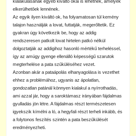
kialakulásának egyéb kiváltó okai is lehetnek, amelyek
elkerülhetőek lennének.
Az egyik ilyen kiváltó ok, ha folyamatosan túl kemény
talajon használják a lovat, futtatják, megerőltetik. Ez
gyakran úgy következik be, hogy az addig
rendszeresen patkolt lovat hirtelen patkó nélkül
dolgoztatják az addigihoz hasonló mértékű terheléssel,
így az amúgy gyenge ellenálló képességű szarutok
megterhelése a pata szűküléséhez vezet.
Azonban akár a pataápolás elhanyagolása is vezethet
ehhez a problémához, ugyanis az ápolatlan,
gondozatlan patánál könnyen kialakul a nyírrothadás,
ami azzal jár, hogy a saroktámasz irányában fájdalmas
gyulladás jön létre. A fájdalmas részt természetesen
igyekszik kímélni a ló, a hegyfali részt terheli inkább, és
a folytonos feszítés szintén a pata beszűkülését
eredményezheti.