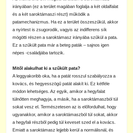
irányában (ez a terület magában foglalja a két oldalfalat
és a két saroktámaszi részt) működik a
patamechanizmus. Ha ez a terület összeszűkül, akkor
a nyírtest is zsugorodik, vagyis az indifferens sík
mögötti részen a saroktámasz irányába szűkül a pata.
Ez a szűkült pata már a beteg paták – sajnos igen
népes -családjába tartozik.
Mitől alakulhat ki a szűkült pata?
A leggyakoribb oka, ha a patát rosszul szabályozza a
kovács, és hegyesszögű patát alakít ki. Ez kétféle
módon lehetséges. Az egyik, amikor a hegyfalat
túlnőtten meghagyja, a másik, ha a saroktámaszból túl
sokat vesz el. Természetesen az is előfordulhat, hogy
ugyanakkor, amikor a saroktámaszból túl sokat, akkor
a hegyfali részből pedig túl keveset szed el a kovács.
Emiatt a saroktámasz lejjebb kerül a normálisnál, és