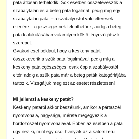
pata átlósan terhelődik. Sok esetben összetévesztik a
szabálytalan és a beteg pata fogalmát, pedig míg egy
szabálytalan patát – a szabályostól való eltérések
ellenére – egészségesnek tekinthetünk, addig a beteg
pata kialakulásában valamilyen külső tényező játszik
szerepet.
Gyakori eset például, hogy a keskeny patát
összekeverik a szűk pata fogalmával, pedig míg a
keskeny pata egészséges, csak épp a szabályostól
eltér, addig a szűk pata már a beteg paták kategóriájába
tartozik. Vizsgáljuk meg ezt az esetet részletesen!
Mi jellemzi a keskeny patát?
Keskeny patáról akkor beszélünk, amikor a pártaszél
nyomvonala, nagysága, mérete megegyezik a
hordozószél nyomvonalával. Ebben az esetben a pata
úgy néz ki, mint egy cső, hiányzik az a sátorszerű