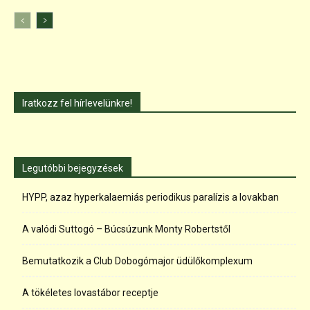
Iratkozz fel hírlevelünkre!
Legutóbbi bejegyzések
HYPP, azaz hyperkalaemiás periodikus paralízis a lovakban
A valódi Suttogó – Búcsúzunk Monty Robertstől
Bemutatkozik a Club Dobogómajor üdülőkomplexum
A tökéletes lovastábor receptje