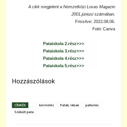
A cikk megjelent a Nemzetközi Lovas Magazin
2001.júniusi számában.
Frissítve: 2022.08.06.
Fotó: Canva
Pataiskola 2.rész>>>
Pataiskola 3.rész>>>
Pataiskola 4.rész>>>
Pataiskola 5.rész>>>
Hozzászólások
CÍMKÉK
.
körmölés
Paták; lábak
patkolás
Szűkült pata