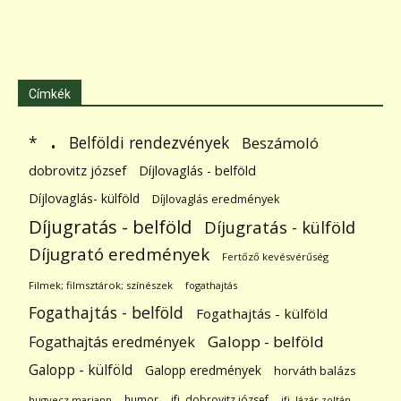
Címkék
.
Belföldi rendezvények
*
Beszámoló
dobrovitz józsef
Díjlovaglás - belföld
Díjlovaglás- külföld
Díjlovaglás eredmények
Díjugratás - belföld
Díjugratás - külföld
Díjugrató eredmények
Fertőző kevésvérűség
Filmek; filmsztárok; színészek
fogathajtás
Fogathajtás - belföld
Fogathajtás - külföld
Galopp - belföld
Fogathajtás eredmények
Galopp - külföld
Galopp eredmények
horváth balázs
humor
ifj. dobrovitz józsef
hugyecz mariann
ifj. lázár zoltán