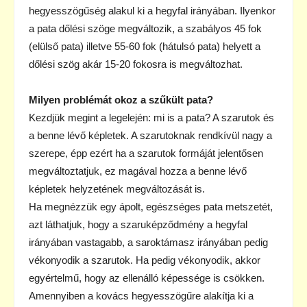
hegyesszögűség alakul ki a hegyfal irányában. Ilyenkor
a pata dőlési szöge megváltozik, a szabályos 45 fok
(elülső pata) illetve 55-60 fok (hátulsó pata) helyett a
dőlési szög akár 15-20 fokosra is megváltozhat.
Milyen problémát okoz a szűkült pata?
Kezdjük megint a legelején: mi is a pata? A szarutok és
a benne lévő képletek. A szarutoknak rendkívül nagy a
szerepe, épp ezért ha a szarutok formáját jelentősen
megváltoztatjuk, ez magával hozza a benne lévő
képletek helyzetének megváltozását is.
Ha megnézzük egy ápolt, egészséges pata metszetét,
azt láthatjuk, hogy a szaruképződmény a hegyfal
irányában vastagabb, a saroktámasz irányában pedig
vékonyodik a szarutok. Ha pedig vékonyodik, akkor
egyértelmű, hogy az ellenálló képessége is csökken.
Amennyiben a kovács hegyesszögűre alakítja ki a