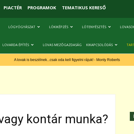
PIACTÉR
PROGRAMOK
TEMATIKUS KERESŐ
LÓGYÓGYÁSZAT
LÓKIKÉPZÉS
LÓTENYÉSZTÉS
LOVASO
LOVARDA ÉPÍTÉS
LOVAS MEZŐGAZDASÁG
KIKAPCSOLÓDÁS
TAR
A lovak is beszélnek...csak oda kell figyelni rájuk! - Monty Roberts
 vagy kontár munka?