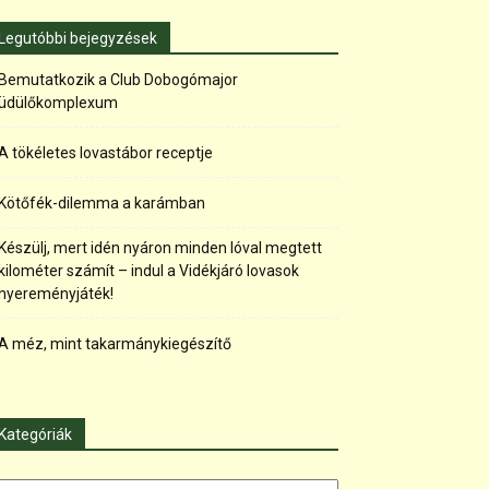
Legutóbbi bejegyzések
Bemutatkozik a Club Dobogómajor
üdülőkomplexum
A tökéletes lovastábor receptje
Kötőfék-dilemma a karámban
Készülj, mert idén nyáron minden lóval megtett
kilométer számít – indul a Vidékjáró lovasok
nyereményjáték!
A méz, mint takarmánykiegészítő
Kategóriák
tegóriák