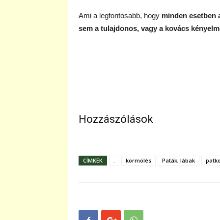
Ami a legfontosabb, hogy
minden esetben a
sem a tulajdonos, vagy a kovács kényelm
Hozzászólások
CÍMKÉK
.
körmölés
Paták; lábak
patk