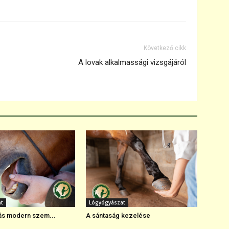
Következő cikk
A lovak alkalmassági vizsgájáról
at
Lógyógyászat
ás modern szem...
A sántaság kezelése