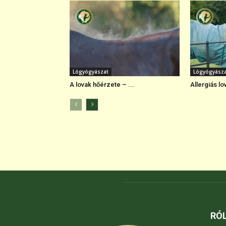
Lógyógyászat
Lógyógyász
A lovak hőérzete – ...
Allergiás lo
RÓ