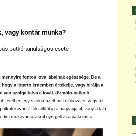
k, vagy kontár munka?
ás patkó tanulságos esete
, mennyire fontos lova lábainak egészsége. De a
l, hogy a lótartó érdemben értékelje, vagy bírálja a
ki van szolgáltatva a lovát körmölő-patkoló
ebb esetben egy szakképzett patkolókovács, vagy az
patkolókovács”, aki állítólag a nagyapjától, vagy a falu
 a díszműkovácsolásról nyergelt át a patkolásra.
Ka