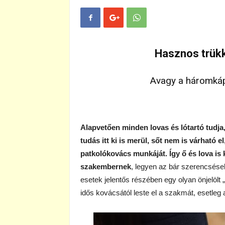
Hasznos trük
Avagy a háromkáp
Alapvetően minden lovas és lótartó tudja
tudás itt ki is merül, sőt nem is várható e
patkolókovács munkáját. Így ő és lova is 
szakembernek
, legyen az bár szerencsés
esetek jelentős részében egy olyan önjelölt „
idős kovácsától leste el a szakmát, esetleg