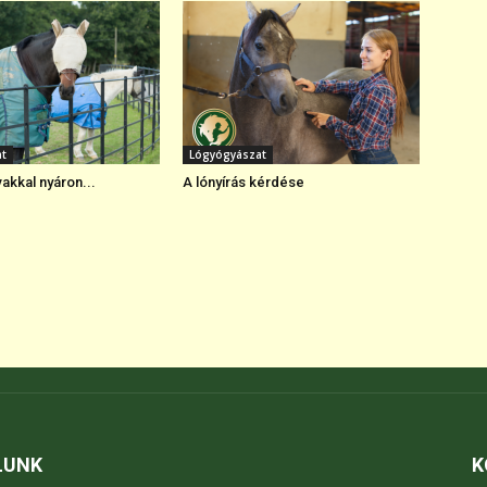
at
Lógyógyászat
vakkal nyáron...
A lónyírás kérdése
LUNK
K