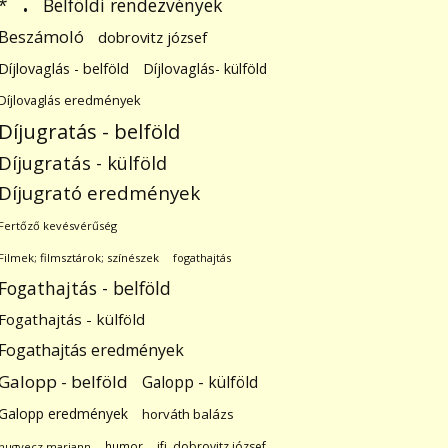
.
Belföldi rendezvények
*
Beszámoló
dobrovitz józsef
Díjlovaglás - belföld
Díjlovaglás- külföld
Díjlovaglás eredmények
Díjugratás - belföld
Díjugratás - külföld
Díjugrató eredmények
Fertőző kevésvérűség
Filmek; filmsztárok; színészek
fogathajtás
Fogathajtás - belföld
Fogathajtás - külföld
Fogathajtás eredmények
Galopp - belföld
Galopp - külföld
Galopp eredmények
horváth balázs
humor
ifj. dobrovitz józsef
hugyecz mariann