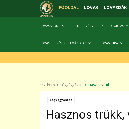
FŐOLDAL
LOVAK
LOVARDÁK
LOVASSPORT
RENDEZVÉNY HÍREK
LÓTARTÁS
LOVAS KÉPZÉSEK
LÓÁPOLÁS
LOVASTÚRA
Kezdőlap
Lógyógyászat
Hasznos trükk...
Lógyógyászat
Hasznos trükk,