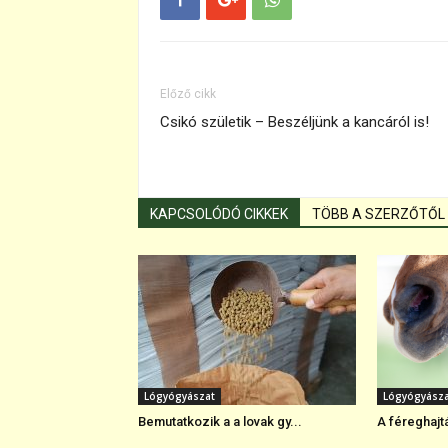
Előző cikk
Csikó születik – Beszéljünk a kancáról is!
KAPCSOLÓDÓ CIKKEK
TÖBB A SZERZŐTŐL
Lógyógyászat
Lógyógyász
Bemutatkozik a a lovak gy...
A féreghajt