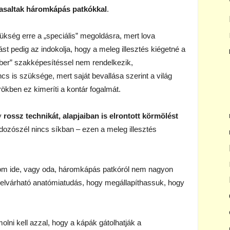
asaltak háromkápás patkókkal
.
zükség erre a „speciális” megoldásra, mert lova
lást pedig az indokolja, hogy a meleg illesztés kiégetné a
mber” szakképesítéssel nem rendelkezik,
s is szüksége, mert saját bevallása szerint a világ
ökben ez kimeríti a kontár fogalmát.
gy
rossz technikát, alapjaiban is elrontott körmölést
dozószél nincs síkban – ezen a meleg illesztés
m ide, vagy oda, háromkápás patkóról nem nagyon
l elvárható anatómiatudás, hogy megállapíthassuk, hogy
lni kell azzal, hogy a kápák gátolhatják a