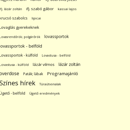
ifj. szabó gábor
ifj. lázár zoltán
kassai lajos
krucsó szabolcs
lipicai
Lovaglás gyerekeknek
lovassportok
Lovasrendőrök; polgárőrök
lovassportok - belföld
Lovassportok - külföld
Lovastusa - belföld
lázár zoltán
lázár vilmos
Lovastusa - külföld
overdose
Programajánló
Paták; lábak
Színes hírek
Túraútvonalak
Ügető - belföld
Ügető eredmények