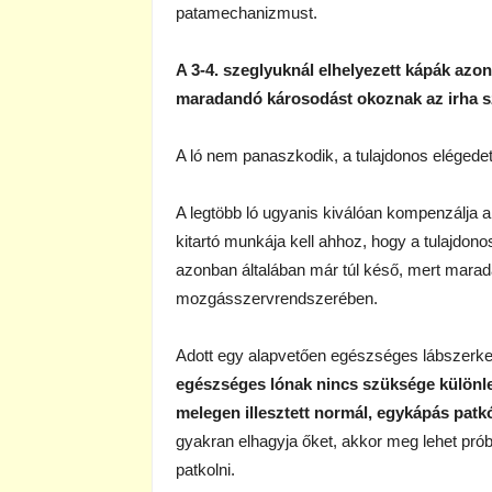
patamechanizmust.
A 3-4. szeglyuknál elhelyezett kápák az
maradandó károsodást okoznak az irha s
A ló nem panaszkodik, a tulajdonos elégedet
A legtöbb ló ugyanis kiválóan kompenzálja 
kitartó munkája kell ahhoz, hogy a tulajdon
azonban általában már túl késő, mert marad
mozgásszervrendszerében.
Adott egy alapvetően egészséges lábszerkez
egészséges lónak nincs szüksége különl
melegen illesztett normál, egykápás patk
gyakran elhagyja őket, akkor meg lehet prób
patkolni.