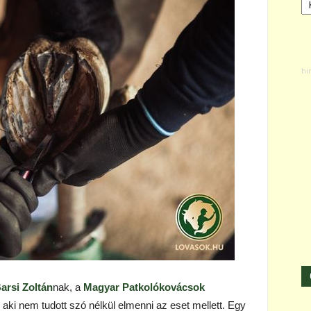
arsi Zoltán
nak, a
Magyar Patkolókovácsok
aki nem tudott szó nélkül elmenni az eset mellett. Egy