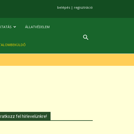
belépés
|
regisztráció
KTATÁS
ÁLLATVÉDELEM
TALOMBEKÜLDŐ
Iratkozz fel hírlevelünkre!