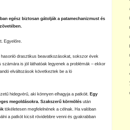
onban egész biztosan gátolják a patamechanizmust és
zövetében.
t. Egyelőre.
a hasonló drasztikus beavatkozásokat, sokszor évek
os számára is jól láthatóak legyenek a problémák – ekkor
andó elváltozások következtek be a ló
etű hidegvérű, aki könnyen elhagyja a patkóit.
Egy
eges megoldásokra.
Szakszerű körmölés
után
ók
tökéletesen megfelelnének a célnak. Ha valóban
álni a patkót kicsit rövidebbre venni és gyakrabban