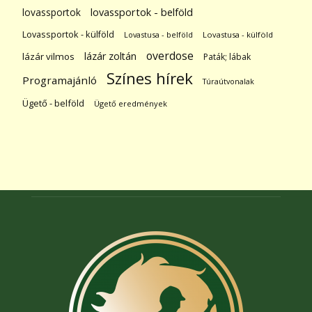
lovassportok
lovassportok - belföld
Lovassportok - külföld
Lovastusa - belföld
Lovastusa - külföld
overdose
lázár zoltán
lázár vilmos
Paták; lábak
Színes hírek
Programajánló
Túraútvonalak
Ügető - belföld
Ügető eredmények