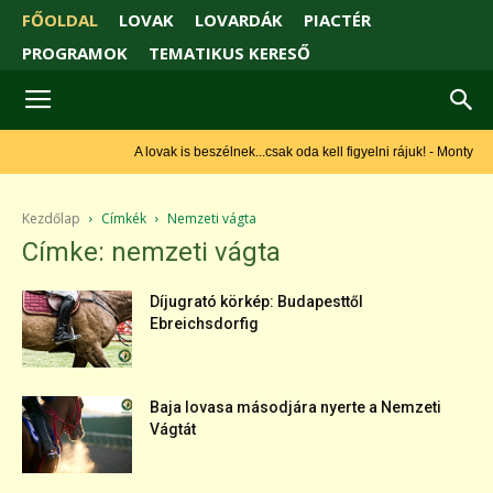
FŐOLDAL
LOVAK
LOVARDÁK
PIACTÉR
PROGRAMOK
TEMATIKUS KERESŐ
A lovak is beszélnek...csak oda kell figyelni rájuk! - Monty Roberts
Kezdőlap
Címkék
Nemzeti vágta
Címke: nemzeti vágta
Díjugrató körkép: Budapesttől
Ebreichsdorfig
Baja lovasa másodjára nyerte a Nemzeti
Vágtát