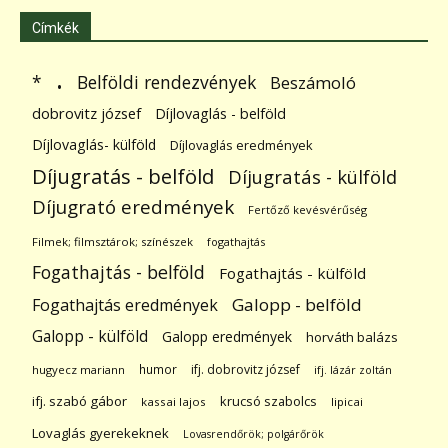
Címkék
.
Belföldi rendezvények
*
Beszámoló
dobrovitz józsef
Díjlovaglás - belföld
Díjlovaglás- külföld
Díjlovaglás eredmények
Díjugratás - belföld
Díjugratás - külföld
Díjugrató eredmények
Fertőző kevésvérűség
Filmek; filmsztárok; színészek
fogathajtás
Fogathajtás - belföld
Fogathajtás - külföld
Galopp - belföld
Fogathajtás eredmények
Galopp - külföld
Galopp eredmények
horváth balázs
humor
ifj. dobrovitz józsef
hugyecz mariann
ifj. lázár zoltán
ifj. szabó gábor
krucsó szabolcs
kassai lajos
lipicai
Lovaglás gyerekeknek
Lovasrendőrök; polgárőrök