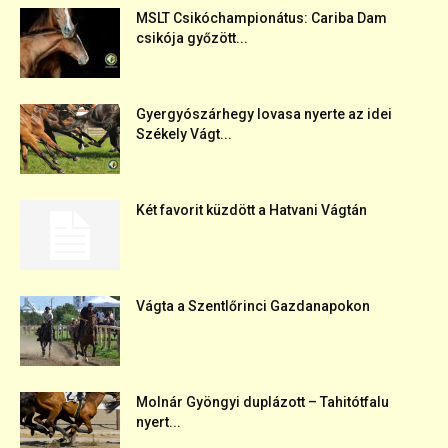
MSLT Csikóchampionátus: Cariba Dam
csikója győzött...
Gyergyószárhegy lovasa nyerte az idei
Székely Vágt...
Két favorit küzdött a Hatvani Vágtán
Vágta a Szentlőrinci Gazdanapokon
Molnár Gyöngyi duplázott – Tahitótfalu
nyert...