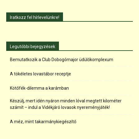
Iratkozz fel hírlevelünkre!
Legutóbbi bejegyzések
Bemutatkozik a Club Dobogómajor üdülőkomplexum
A tökéletes lovastábor receptje
Kötőfék-dilemma a karámban
Készülj, mert idén nyáron minden lóval megtett kilométer
számít – indul a Vidékjáró lovasok nyereményjáték!
A méz, mint takarmánykiegészítő