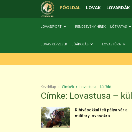
FŐOLDAL
LOVAK
LOVARDÁK
LOVASSPORT
RENDEZVÉNY HÍREK
LÓTARTÁS
LOVAS KÉPZÉSEK
LÓÁPOLÁS
LOVASTÚRA
Kezdőlap
Címkék
Lovastusa – külföld
Címke: Lovastusa – kül
Kihívásokkal teli pálya vár a
military lovasokra