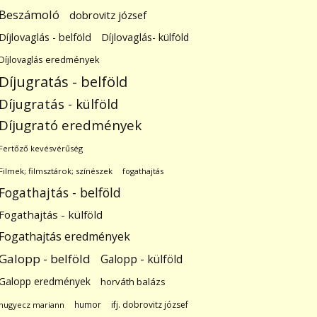
Beszámoló
dobrovitz józsef
Díjlovaglás - belföld
Díjlovaglás- külföld
Díjlovaglás eredmények
Díjugratás - belföld
Díjugratás - külföld
Díjugrató eredmények
Fertőző kevésvérűség
Filmek; filmsztárok; színészek
fogathajtás
Fogathajtás - belföld
Fogathajtás - külföld
Fogathajtás eredmények
Galopp - belföld
Galopp - külföld
Galopp eredmények
horváth balázs
humor
ifj. dobrovitz józsef
hugyecz mariann