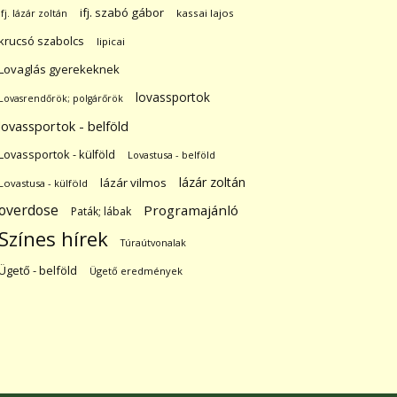
ifj. szabó gábor
ifj. lázár zoltán
kassai lajos
krucsó szabolcs
lipicai
Lovaglás gyerekeknek
lovassportok
Lovasrendőrök; polgárőrök
lovassportok - belföld
Lovassportok - külföld
Lovastusa - belföld
lázár zoltán
lázár vilmos
Lovastusa - külföld
overdose
Programajánló
Paták; lábak
Színes hírek
Túraútvonalak
Ügető - belföld
Ügető eredmények