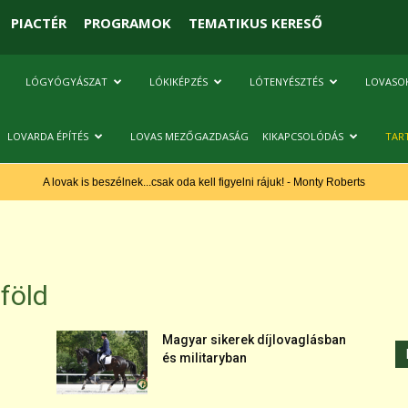
PIACTÉR
PROGRAMOK
TEMATIKUS KERESŐ
LÓGYÓGYÁSZAT
LÓKIKÉPZÉS
LÓTENYÉSZTÉS
LOVASO
LOVARDA ÉPÍTÉS
LOVAS MEZŐGAZDASÁG
KIKAPCSOLÓDÁS
TAR
A lovak is beszélnek...csak oda kell figyelni rájuk! - Monty Roberts
föld
Magyar sikerek díjlovaglásban
és militaryban