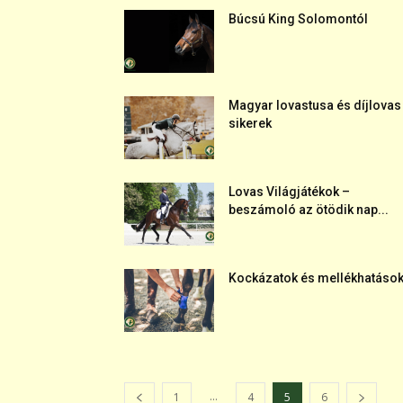
Búcsú King Solomontól
Magyar lovastusa és díjlovas
sikerek
Lovas Világjátékok –
beszámoló az ötödik nap...
Kockázatok és mellékhatáso
...
1
4
5
6