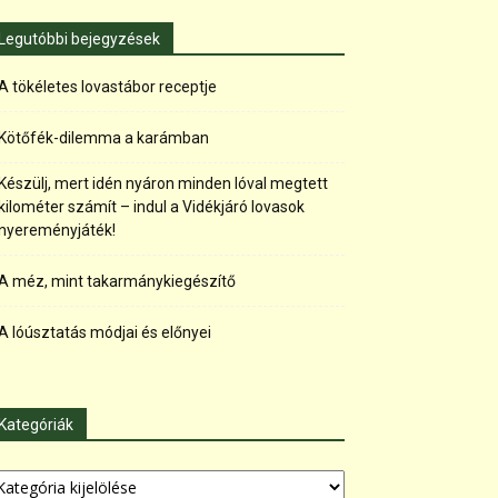
Legutóbbi bejegyzések
A tökéletes lovastábor receptje
Kötőfék-dilemma a karámban
Készülj, mert idén nyáron minden lóval megtett
kilométer számít – indul a Vidékjáró lovasok
nyereményjáték!
A méz, mint takarmánykiegészítő
A lóúsztatás módjai és előnyei
Kategóriák
tegóriák