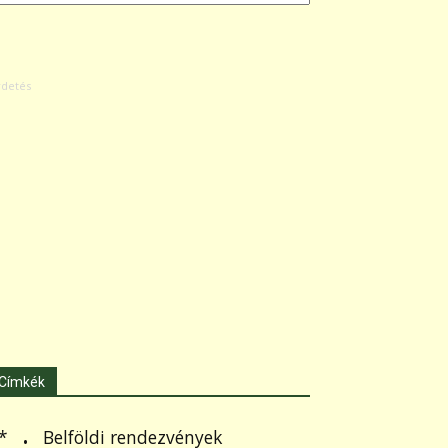
Címkék
.
Belföldi rendezvények
*