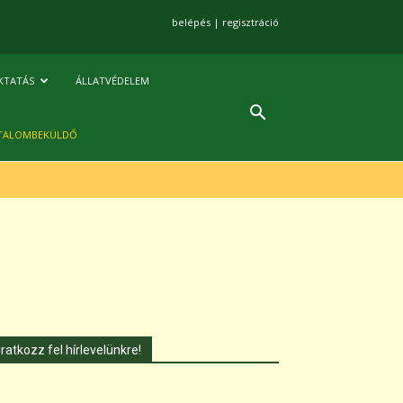
belépés
|
regisztráció
KTATÁS
ÁLLATVÉDELEM
TALOMBEKÜLDŐ
Iratkozz fel hírlevelünkre!