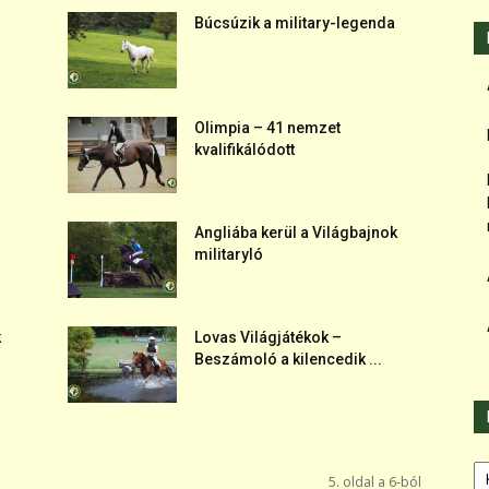
Búcsúzik a military-legenda
Olimpia – 41 nemzet
kvalifikálódott
Angliába kerül a Világbajnok
militaryló
k
Lovas Világjátékok –
Beszámoló a kilencedik ...
Ka
5. oldal a 6-ból