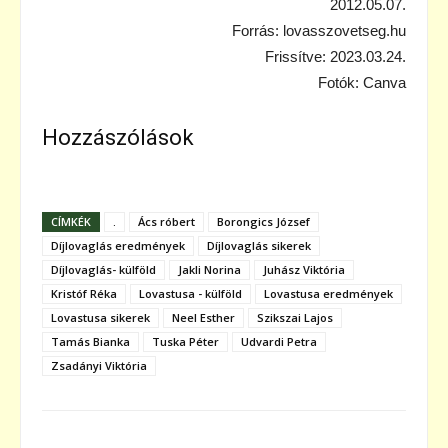
2012.05.07.
Forrás: lovasszovetseg.hu
Frissítve: 2023.03.24.
Fotók: Canva
Hozzászólások
CÍMKÉK
.
Ács róbert
Borongics József
Díjlovaglás eredmények
Díjlovaglás sikerek
Díjlovaglás- külföld
Jakli Norina
Juhász Viktória
Kristóf Réka
Lovastusa - külföld
Lovastusa eredmények
Lovastusa sikerek
Neel Esther
Szikszai Lajos
Tamás Bianka
Tuska Péter
Udvardi Petra
Zsadányi Viktória