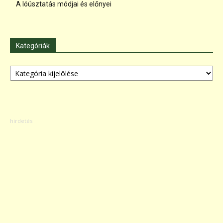
A lóúsztatás módjai és előnyei
Kategóriák
Kategóriák