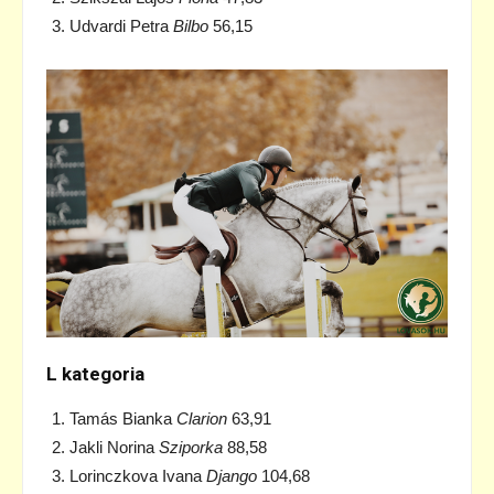
Udvardi Petra
Bilbo
56,15
L kategoria
Tamás Bianka
Clarion
63,91
Jakli Norina
Sziporka
88,58
Lorinczkova Ivana
Django
104,68