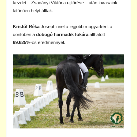
kezdet – Zsadányi Viktória ujjtörése – után lovasaink
kitűnően helyt álltak.
Kristóf Réka
Josephinnel a legjobb magyarként a
döntőben a
dobogó harmadik fokára
állhatott
69.625%
-os eredménnyel.