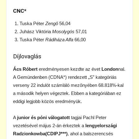
CNC*
Tuska Péter
Zengő
56,04
Juhász Viktória
Mosolygós
57,01
Tuska Péter
Rádiháza Alfa
66,00
Díjlovaglás
Ács Róbert
eredményesen kezdte az évet
London
nal.
A Gemündenben (CDNA*) rendezett „S” kategóriás
verseny 22 indulót számláló mezőnyében 68.818%-kal
a második helyen végeztek. Ebben a kategóriában ez
eddigi legjobb közös eredményük.
A
junior és póni válogatott
tagjai Pachl Peter
vezetésével május 2-án érkeztek a
lengyelországi
Radzionkowba(CDIPJ***)
, ahol a balszerencsés