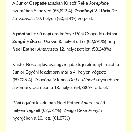
A Junior Csapatfeladatban Kristóf Réka
Josephine
nyergében 5. helyen (66,622%),
Zsadányi Viktória
De
La Vitával
a 10. helyen (63,514%) végzett.
A
pónisok
első napi eredménye Póni Csapatfeladatban:
Zengő Réka
és
Ponyto
8. helyet ért el (62,991%) míg
Neel Esther
Antaressel
12. helyezett lett (58,248%).
Kristóf Réka új lovával egyre jobb teljesítményt mutat, a
Junior Egyéni feladatban már a 4. helyen végzett
(69,035%). Zsadányi Viktória
De La Vitával
ugyanebben
a versenyszámban a 13. helyet (64,386%) érte el.
Póni egyéni feladatban Neel Esther
Antaressel
9.
helyen végzett (62,927%), Zengő Réka
Ponyto
nyergében a 10. lett. (61,87%)