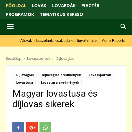
FŐOLDAL
LOVAK
LOVARDÁK
PIACTÉR
PROGRAMOK
TEMATIKUS KERESŐ
A lovak is beszélnek...csak oda kell figyelni rájuk! - Monty Roberts
Kezdőlap
Lovassportok
Díjlovaglás
Díjlovaglás
Díjlovaglás eredmények
Lovassportok
Lovastusa
Lovastusa eredmények
Magyar lovastusa és
díjlovas sikerek