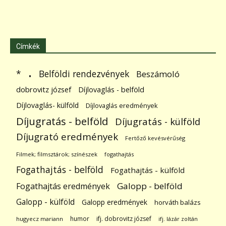
Címkék
.
Belföldi rendezvények
*
Beszámoló
dobrovitz józsef
Díjlovaglás - belföld
Díjlovaglás- külföld
Díjlovaglás eredmények
Díjugratás - belföld
Díjugratás - külföld
Díjugrató eredmények
Fertőző kevésvérűség
Filmek; filmsztárok; színészek
fogathajtás
Fogathajtás - belföld
Fogathajtás - külföld
Galopp - belföld
Fogathajtás eredmények
Galopp - külföld
Galopp eredmények
horváth balázs
humor
ifj. dobrovitz józsef
hugyecz mariann
ifj. lázár zoltán