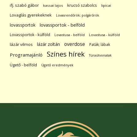
ifj. szabó gábor
krucsó szabolcs
kassai lajos
lipicai
Lovaglás gyerekeknek
Lovasrendőrök; polgárőrök
lovassportok
lovassportok - belföld
Lovassportok - külföld
Lovastusa - belföld
Lovastusa - külföld
overdose
lázár zoltán
lázár vilmos
Paták; lábak
Színes hírek
Programajánló
Túraútvonalak
Ügető - belföld
Ügető eredmények