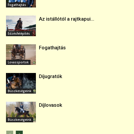
Fogathajtás
Az istállótól a rajtkapui...
Edzésfelépítés
Fogathajtás
Lovassportok
Díjugratók
Büszkeségeink
Díjlovasok
Büszkeségeink