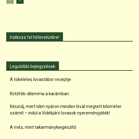
Iratkozz fel hírlevelünkre!
Legutóbbi bejegyzések
A tökéletes lovastábor receptje
Kötőfék-dilemma a karámban
Készülj, mert idén nyáron minden lóval megtett kilométer
számít – indul a Vidékjáró lovasok nyereményjáték!
A méz, mint takarmánykiegészítő