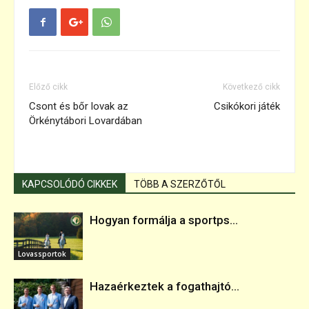
Előző cikk
Következő cikk
Csont és bőr lovak az
Csikókori játék
Örkénytábori Lovardában
KAPCSOLÓDÓ CIKKEK
TÖBB A SZERZŐTŐL
Hogyan formálja a sportps...
Lovassportok
Hazaérkeztek a fogathajtó...