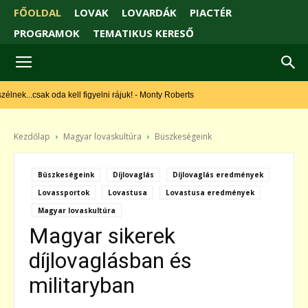
FŐOLDAL
LOVAK
LOVARDÁK
PIACTÉR
PROGRAMOK
TEMATIKUS KERESŐ
nek...csak oda kell figyelni rájuk! - Monty Roberts
Kezdőlap
Magyar lovaskultúra
Büszkeségeink
Büszkeségeink
Díjlovaglás
Díjlovaglás eredmények
Lovassportok
Lovastusa
Lovastusa eredmények
Magyar lovaskultúra
Magyar sikerek
díjlovaglásban és
militaryban