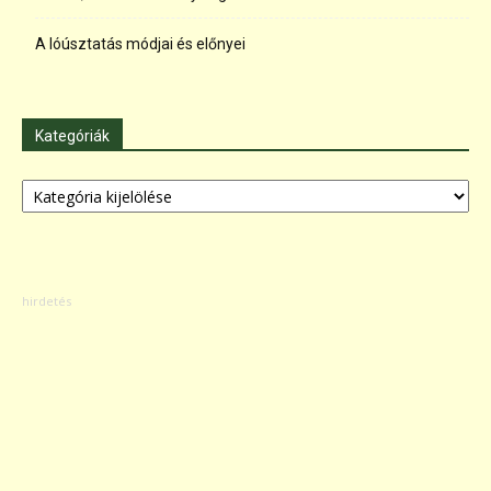
A lóúsztatás módjai és előnyei
Kategóriák
Kategóriák