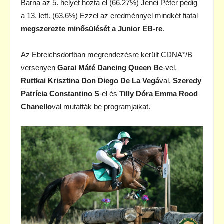
Barna az 5. helyet hozta el (66.27%) Jenei Péter pedig
a 13. lett. (63,6%) Ezzel az eredménnyel mindkét fiatal
megszerezte minősülését a Junior EB-re
.
Az Ebreichsdorfban megrendezésre került CDNA*/B
versenyen
Garai Máté Dancing Queen Bc
-vel,
Ruttkai Krisztina Don Diego De La Vegá
val,
Szeredy
Patrícia Constantino S
-el és
Tilly Dóra Emma Rood
Chanello
val mutatták be programjaikat.