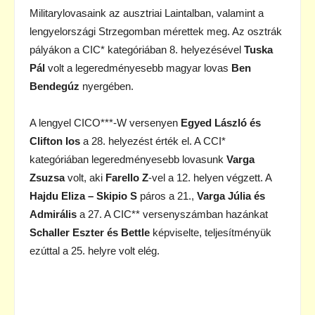
Militarylovasaink az ausztriai Laintalban, valamint a
lengyelországi Strzegomban mérettek meg. Az osztrák
pályákon a CIC* kategóriában 8. helyezésével
Tuska
Pál
volt a legeredményesebb magyar lovas
Ben
Bendegúz
nyergében.
A lengyel CICO***-W versenyen
Egyed László és
Clifton Ios
a 28. helyezést érték el. A CCI*
kategóriában legeredményesebb lovasunk
Varga
Zsuzsa
volt, aki
Farello Z
-vel a 12. helyen végzett. A
Hajdu Eliza – Skipio S
páros a 21.,
Varga Júlia és
Admirális
a 27. A CIC** versenyszámban hazánkat
Schaller Eszter és Bettle
képviselte, teljesítményük
ezúttal a 25. helyre volt elég.