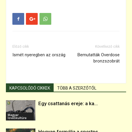
Előző cikk
Következő cikk
Ismét nyeregben az ország
Bemutatták Overdose
bronzszobrát
KAPCSOLÓDÓ CIKKEK
TÖBB A SZERZŐTŐL
Egy csattanás ereje: a ka...
Magyar
lovaskultúra
Hogyan formálja a sportps...