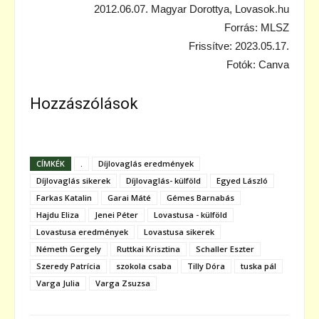
2012.06.07. Magyar Dorottya, Lovasok.hu
Forrás: MLSZ
Frissítve: 2023.05.17.
Fotók: Canva
Hozzászólások
CÍMKÉK
.
Díjlovaglás eredmények
Díjlovaglás sikerek
Díjlovaglás- külföld
Egyed László
Farkas Katalin
Garai Máté
Gémes Barnabás
Hajdu Eliza
Jenei Péter
Lovastusa - külföld
Lovastusa eredmények
Lovastusa sikerek
Németh Gergely
Ruttkai Krisztina
Schaller Eszter
Szeredy Patrícia
szokola csaba
Tilly Dóra
tuska pál
Varga Julia
Varga Zsuzsa