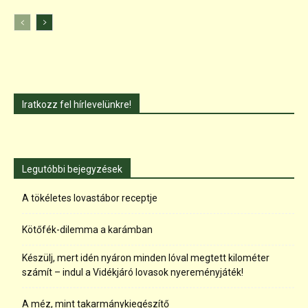
Iratkozz fel hírlevelünkre!
Legutóbbi bejegyzések
A tökéletes lovastábor receptje
Kötőfék-dilemma a karámban
Készülj, mert idén nyáron minden lóval megtett kilométer
számít – indul a Vidékjáró lovasok nyereményjáték!
A méz, mint takarmánykiegészítő