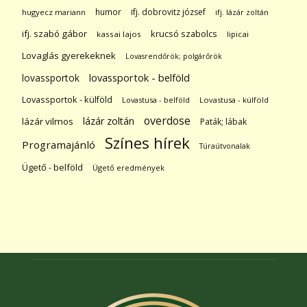
humor
ifj. dobrovitz józsef
hugyecz mariann
ifj. lázár zoltán
ifj. szabó gábor
krucsó szabolcs
kassai lajos
lipicai
Lovaglás gyerekeknek
Lovasrendőrök; polgárőrök
lovassportok
lovassportok - belföld
Lovassportok - külföld
Lovastusa - belföld
Lovastusa - külföld
overdose
lázár zoltán
lázár vilmos
Paták; lábak
Színes hírek
Programajánló
Túraútvonalak
Ügető - belföld
Ügető eredmények