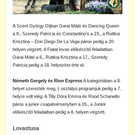
A Szent György Díjban Garai Máté és Dancing Queen
a 8., Szeredy Patrícia és Constantino’s a 19., a Ruttkai
Krisztina – Don Diego De La Vega páros pedig a 20.
helyen végzett. A Fiatal lovas előkészítő feladatban
Garai Máté a 6., Ruttkai Krisztina a 17., Szeredy
Patricia pedig a 18. helyezést érte el.
Németh Gergely és Rion Express
A kategóriában a 8.
helyet szerezték meg, L osztályú programjuk pedig a 7.
helyre volt elég. A Tilly Dóra Emma és Rood Schanello
páros a junior csapatversenyben a 15., a Junior
előkészítő feladatban pedig a 8. helyen végzett.
Lovastusa