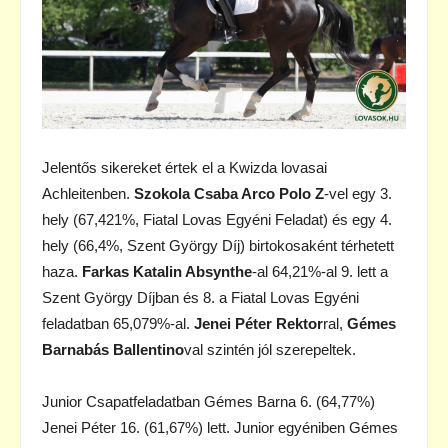
Jelentős sikereket értek el a Kwizda lovasai
Achleitenben.
Szokola Csaba Arco Polo Z
-vel egy 3.
hely (67,421%, Fiatal Lovas Egyéni Feladat) és egy 4.
hely (66,4%, Szent György Díj) birtokosaként térhetett
haza.
Farkas Katalin Absynthe
-al 64,21%-al 9. lett a
Szent György Díjban és 8. a Fiatal Lovas Egyéni
feladatban 65,079%-al.
Jenei Péter Rektor
ral,
Gémes
Barnabás Ballentino
val szintén jól szerepeltek.
Junior Csapatfeladatban Gémes Barna 6. (64,77%)
Jenei Péter 16. (61,67%) lett. Junior egyéniben Gémes