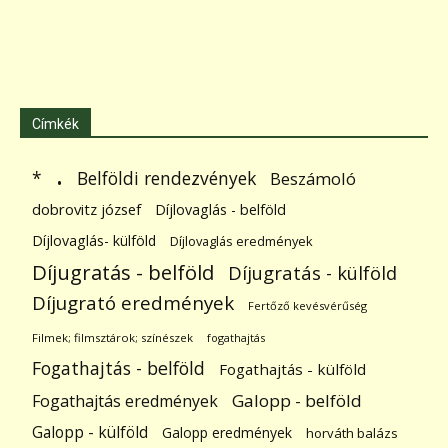
Címkék
.
Belföldi rendezvények
*
Beszámoló
dobrovitz józsef
Díjlovaglás - belföld
Díjlovaglás- külföld
Díjlovaglás eredmények
Díjugratás - belföld
Díjugratás - külföld
Díjugrató eredmények
Fertőző kevésvérűség
Filmek; filmsztárok; színészek
fogathajtás
Fogathajtás - belföld
Fogathajtás - külföld
Galopp - belföld
Fogathajtás eredmények
Galopp - külföld
Galopp eredmények
horváth balázs