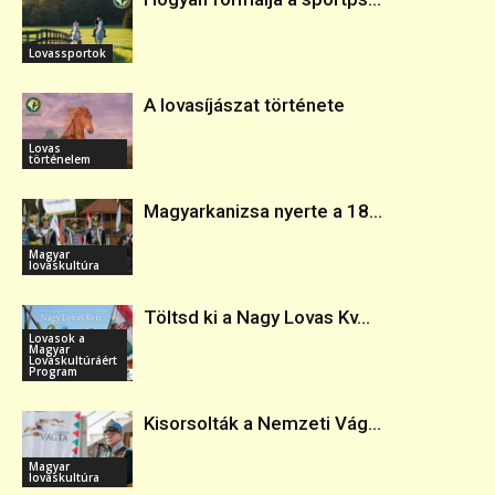
Lovassportok
A lovasíjászat története
Lovas
történelem
Magyarkanizsa nyerte a 18...
Magyar
lovaskultúra
Töltsd ki a Nagy Lovas Kv...
Lovasok a
Magyar
Lovaskultúráért
Program
Kisorsolták a Nemzeti Vág...
Magyar
lovaskultúra