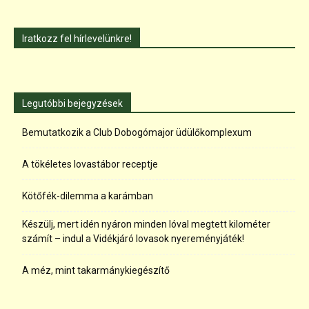
Iratkozz fel hírlevelünkre!
Legutóbbi bejegyzések
Bemutatkozik a Club Dobogómajor üdülőkomplexum
A tökéletes lovastábor receptje
Kötőfék-dilemma a karámban
Készülj, mert idén nyáron minden lóval megtett kilométer
számít – indul a Vidékjáró lovasok nyereményjáték!
A méz, mint takarmánykiegészítő