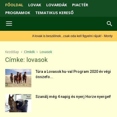
FŐOLDAL
LOVAK
LOVARDÁK
PIACTÉR
PROGRAMOK
TEMATIKUS KERESŐ
A lovak is beszélnek...csak oda kell figyelni rájuk! - Monty Roberts
Kezdőlap
Címkék
Lovasok
Címke: lovasok
Túra a Lovasok hu-val Program 2020 év végi
összefo...
Szanálj még 4 napig és nyerj Horze nyerget!