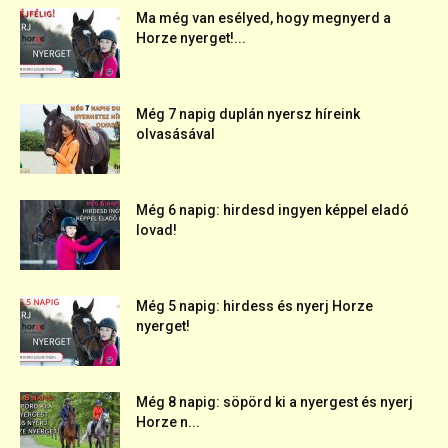
Ma még van esélyed, hogy megnyerd a
Horze nyerget!...
Még 7 napig duplán nyersz híreink
olvasásával
Még 6 napig: hirdesd ingyen képpel eladó
lovad!
Még 5 napig: hirdess és nyerj Horze
nyerget!
Még 8 napig: söpörd ki a nyergest és nyerj
Horze n...