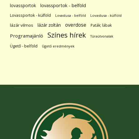
lovassportok
lovassportok - belföld
Lovassportok - külföld
Lovastusa - belföld
Lovastusa - külföld
overdose
lázár zoltán
lázár vilmos
Paták; lábak
Színes hírek
Programajánló
Túraútvonalak
Ügető - belföld
Ügető eredmények