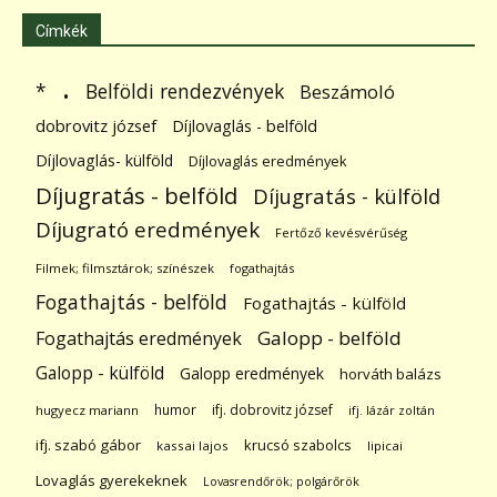
Címkék
.
Belföldi rendezvények
*
Beszámoló
dobrovitz józsef
Díjlovaglás - belföld
Díjlovaglás- külföld
Díjlovaglás eredmények
Díjugratás - belföld
Díjugratás - külföld
Díjugrató eredmények
Fertőző kevésvérűség
Filmek; filmsztárok; színészek
fogathajtás
Fogathajtás - belföld
Fogathajtás - külföld
Galopp - belföld
Fogathajtás eredmények
Galopp - külföld
Galopp eredmények
horváth balázs
humor
ifj. dobrovitz józsef
hugyecz mariann
ifj. lázár zoltán
ifj. szabó gábor
krucsó szabolcs
kassai lajos
lipicai
Lovaglás gyerekeknek
Lovasrendőrök; polgárőrök