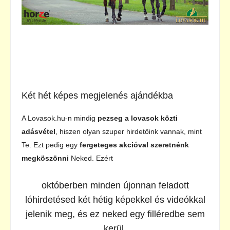
Két hét képes megjelenés ajándékba
A Lovasok.hu-n mindig
pezseg a lovasok közti
adásvétel
, hiszen olyan szuper hirdetőink vannak, mint
Te. Ezt pedig egy
fergeteges akcióval szeretnénk
megköszönni
Neked. Ezért
októberben minden újonnan feladott
lóhirdetésed két hétig képekkel és videókkal
jelenik meg, és ez neked egy filléredbe sem
kerül.