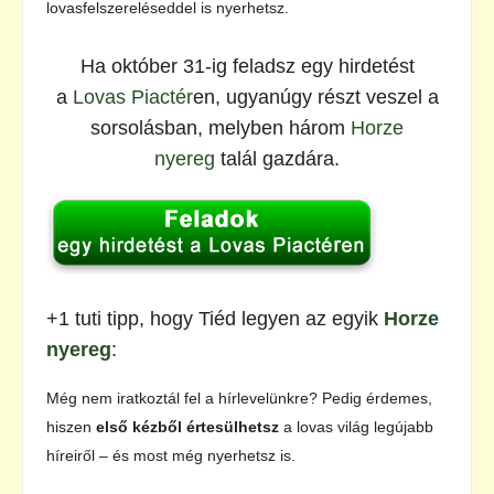
lovasfelszereléseddel is nyerhetsz.
Ha október 31-ig feladsz egy hirdetést
a
Lovas Piactér
en, ugyanúgy részt veszel a
sorsolásban, melyben három
Horze
nyereg
talál gazdára.
+1 tuti tipp, hogy Tiéd legyen az egyik
Horze
nyereg
:
Még nem iratkoztál fel a hírlevelünkre? Pedig érdemes,
hiszen
első kézből értesülhetsz
a lovas világ legújabb
híreiről – és most még nyerhetsz is.