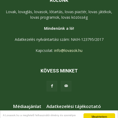
RÓLUNK
Lovak, lovaglás, lovasok, lótartás, lovas piactér, lovas játékok,
lovas programok, lovas közösség
Mindenünk a ló!
Adatkezelés nyilvántartási szám: NAIH-123795/2017
Kapcsolat:
info@lovasok.hu
KÖVESS MINKET
Médiaajánlat
Adatkezelési tájékoztató
Jogi nyilatkozat
Karrier
Kapcsolat
A Lovasok.hu a megfelelő felhasználói élmény és személyre
Megértettem