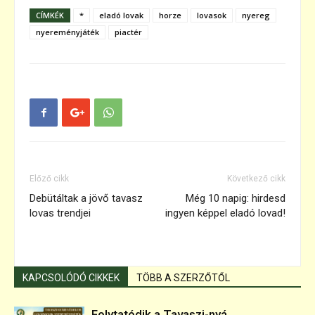
CÍMKÉK
*
eladó lovak
horze
lovasok
nyereg
nyereményjáték
piactér
Előző cikk
Következő cikk
Debütáltak a jövő tavasz
Még 10 napig: hirdesd
lovas trendjei
ingyen képpel eladó lovad!
KAPCSOLÓDÓ CIKKEK
TÖBB A SZERZŐTŐL
Folytatódik a Tavaszi-nyá...