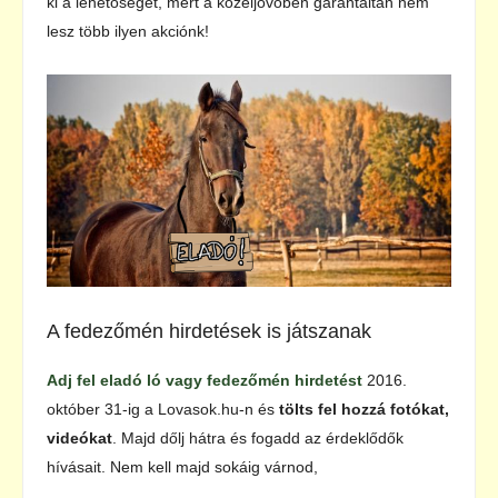
ki a lehetőséget, mert a közeljövőben garantáltan nem
lesz több ilyen akciónk!
A fedezőmén hirdetések is játszanak
Adj fel eladó ló vagy fedezőmén hirdetést
2016.
október 31-ig a Lovasok.hu-n és
tölts fel hozzá fotókat,
videókat
. Majd dőlj hátra és fogadd az érdeklődők
hívásait. Nem kell majd sokáig várnod,