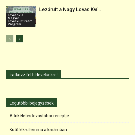
Lezárult a Nagy Lovas Kví...
Lovasok a
Magyar
Lovaskultúráért
Program
Iratkozz fel hírlevelünkre!
Legutóbbi bejegyzések
A tökéletes lovastábor receptje
Kötőfék-dilemma a karámban