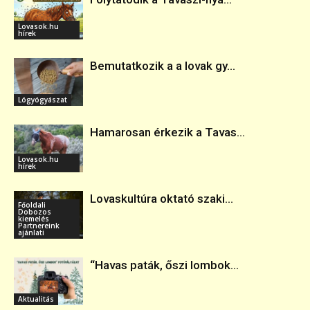
Lovasok.hu
hírek
Bemutatkozik a a lovak gy...
Lógyógyászat
Hamarosan érkezik a Tavas...
Lovasok.hu
hírek
Lovaskultúra oktató szaki...
Főoldali
Dobozos
kiemelés
Partnereink
ajánlati
“Havas paták, őszi lombok...
Aktualitás