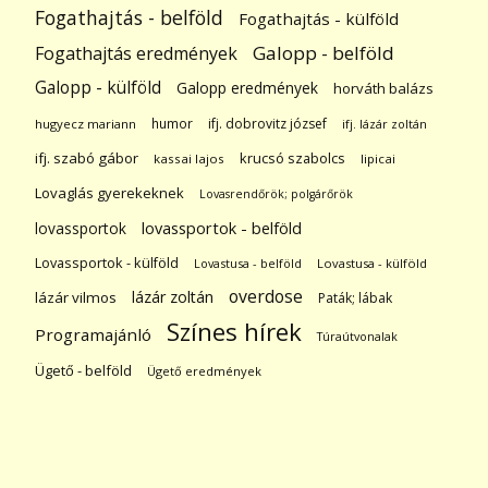
Fogathajtás - belföld
Fogathajtás - külföld
Galopp - belföld
Fogathajtás eredmények
Galopp - külföld
Galopp eredmények
horváth balázs
humor
ifj. dobrovitz józsef
hugyecz mariann
ifj. lázár zoltán
ifj. szabó gábor
krucsó szabolcs
kassai lajos
lipicai
Lovaglás gyerekeknek
Lovasrendőrök; polgárőrök
lovassportok
lovassportok - belföld
Lovassportok - külföld
Lovastusa - belföld
Lovastusa - külföld
overdose
lázár zoltán
lázár vilmos
Paták; lábak
Színes hírek
Programajánló
Túraútvonalak
Ügető - belföld
Ügető eredmények