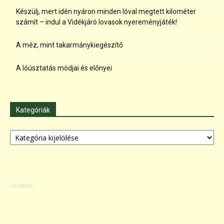
Készülj, mert idén nyáron minden lóval megtett kilométer
számít – indul a Vidékjáró lovasok nyereményjáték!
A méz, mint takarmánykiegészítő
A lóúsztatás módjai és előnyei
Kategóriák
Kategóriák