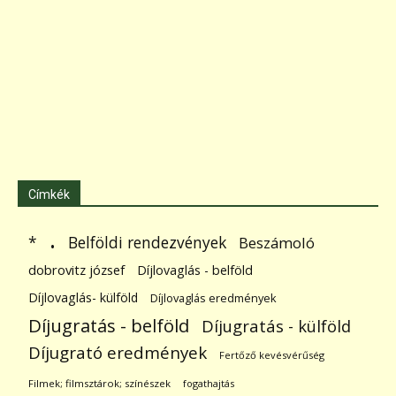
Címkék
.
Belföldi rendezvények
*
Beszámoló
dobrovitz józsef
Díjlovaglás - belföld
Díjlovaglás- külföld
Díjlovaglás eredmények
Díjugratás - belföld
Díjugratás - külföld
Díjugrató eredmények
Fertőző kevésvérűség
Filmek; filmsztárok; színészek
fogathajtás