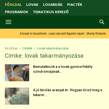
FŐOLDAL
LOVAK
LOVARDÁK
PIACTÉR
PROGRAMOK
TEMATIKUS KERESŐ
A lovak is beszélnek...csak oda kell figyelni rájuk! - Monty Roberts
Kezdőlap
Címkék
Lovak takarmányozása
Címke: lovak takarmányozása
Bemutatkozik a a lovak gyomorfekély
szindrómájának...
A jó tárolás aranyat ér: Hogyan őrizd meg a
takarm...