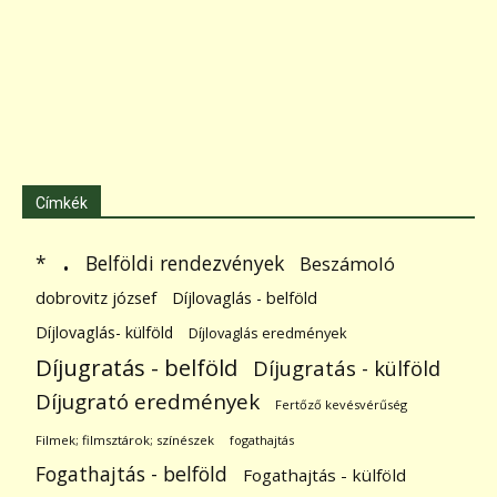
Címkék
.
Belföldi rendezvények
*
Beszámoló
dobrovitz józsef
Díjlovaglás - belföld
Díjlovaglás- külföld
Díjlovaglás eredmények
Díjugratás - belföld
Díjugratás - külföld
Díjugrató eredmények
Fertőző kevésvérűség
Filmek; filmsztárok; színészek
fogathajtás
Fogathajtás - belföld
Fogathajtás - külföld