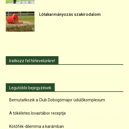
Lótakarmányozás szakirodalom
Iratkozz fel hírlevelünkre!
Legutóbbi bejegyzések
Bemutatkozik a Club Dobogómajor üdülőkomplexum
A tökéletes lovastábor receptje
Kötőfék-dilemma a karámban