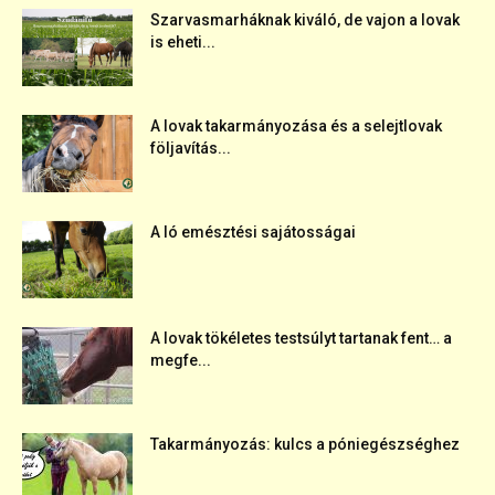
Szarvasmarháknak kiváló, de vajon a lovak
is eheti...
A lovak takarmányozása és a selejtlovak
följavítás...
A ló emésztési sajátosságai
A lovak tökéletes testsúlyt tartanak fent… a
megfe...
Takarmányozás: kulcs a póniegészséghez