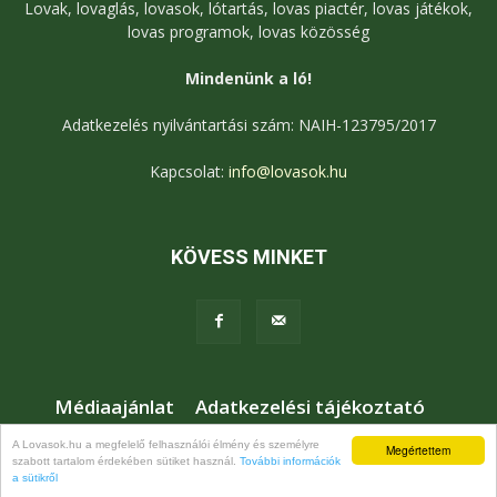
Lovak, lovaglás, lovasok, lótartás, lovas piactér, lovas játékok,
lovas programok, lovas közösség
Mindenünk a ló!
Adatkezelés nyilvántartási szám: NAIH-123795/2017
Kapcsolat:
info@lovasok.hu
KÖVESS MINKET
Médiaajánlat
Adatkezelési tájékoztató
Jogi nyilatkozat
Karrier
Kapcsolat
A Lovasok.hu a megfelelő felhasználói élmény és személyre
Megértettem
szabott tartalom érdekében sütiket használ.
További információk
© Lovasok.hu
a sütikről