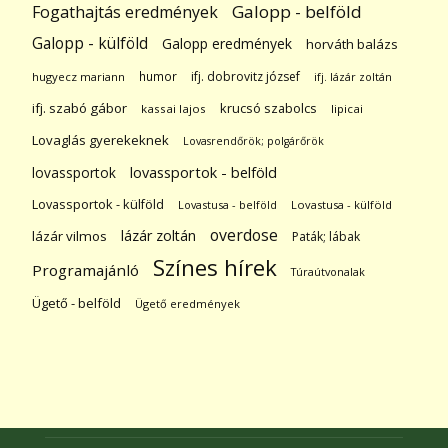
Galopp - belföld
Fogathajtás eredmények
Galopp - külföld
Galopp eredmények
horváth balázs
humor
ifj. dobrovitz józsef
hugyecz mariann
ifj. lázár zoltán
ifj. szabó gábor
krucsó szabolcs
kassai lajos
lipicai
Lovaglás gyerekeknek
Lovasrendőrök; polgárőrök
lovassportok
lovassportok - belföld
Lovassportok - külföld
Lovastusa - belföld
Lovastusa - külföld
overdose
lázár zoltán
lázár vilmos
Paták; lábak
Színes hírek
Programajánló
Túraútvonalak
Ügető - belföld
Ügető eredmények