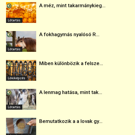
A méz, mint takarmánykieg...
Lótartás
A fokhagymás nyalósó R...
Lótartás
Miben különbözik a felsze...
Lókiképzés
A lenmag hatása, mint tak...
Lótartás
Bemutatkozik a a lovak gy...