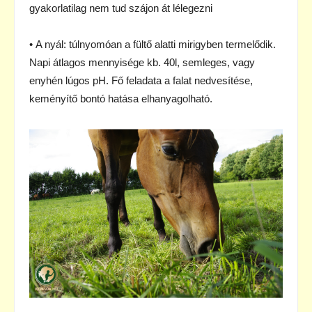
gyakorlatilag nem tud szájon át lélegezni
• A nyál: túlnyomóan a fültő alatti mirigyben termelődik.
Napi átlagos mennyisége kb. 40l, semleges, vagy
enyhén lúgos pH. Fő feladata a falat nedvesítése,
keményítő bontó hatása elhanyagolható.