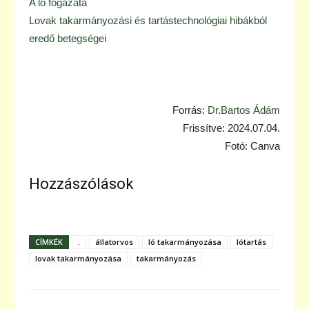
A ló fogazata
Lovak takarmányozási és tartástechnológiai hibákból
eredő betegségei
Forrás:
Dr.Bartos Ádám
Frissítve: 2024.07.04.
Fotó: Canva
Hozzászólások
CÍMKÉK
.
állatorvos
ló takarmányozása
lótartás
lovak takarmányozása
takarmányozás