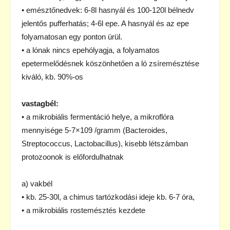
• emésztőnedvek: 6-8l hasnyál és 100-120l bélnedv
jelentős pufferhatás; 4-6l epe. A hasnyál és az epe
folyamatosan egy ponton ürül.
• a lónak nincs epehólyagja, a folyamatos
epetermelődésnek köszönhetően a ló zsíremésztése
kiváló, kb. 90%-os
vastagbél:
• a mikrobiális fermentáció helye, a mikroflóra
mennyisége 5-7×109 /gramm (Bacteroides,
Streptococcus, Lactobacillus), kisebb létszámban
protozoonok is előfordulhatnak
a) vakbél
• kb. 25-30l, a chimus tartózkodási ideje kb. 6-7 óra,
• a mikrobiális rostemésztés kezdete