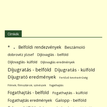
Címkék
.
Belföldi rendezvények
*
Beszámoló
dobrovitz józsef
Díjlovaglás - belföld
Díjlovaglás- külföld
Díjlovaglás eredmények
Díjugratás - belföld
Díjugratás - külföld
Díjugrató eredmények
Fertőző kevésvérűség
Filmek; filmsztárok; színészek
fogathajtás
Fogathajtás - belföld
Fogathajtás - külföld
Galopp - belföld
Fogathajtás eredmények