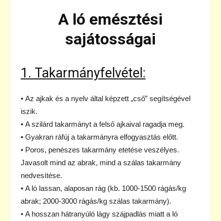
A ló emésztési
sajátosságai
1. Takarmányfelvétel:
• Az ajkak és a nyelv által képzett „cső” segítségével
iszik.
• A szilárd takarmányt a felső ajkaival ragadja meg.
• Gyakran ráfúj a takarmányra elfogyasztás előtt.
• Poros, penészes takarmány etetése veszélyes.
Javasolt mind az abrak, mind a szálas takarmány
nedvesítése.
• A ló lassan, alaposan rág (kb. 1000-1500 rágás/kg
abrak; 2000-3000 rágás/kg szálas takarmány).
• A hosszan hátranyúló lágy szájpadlás miatt a ló