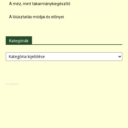
A méz, mint takarmánykiegészítő
A lóúsztatás módjai és előnyei
Kategóriák
Kategóriák