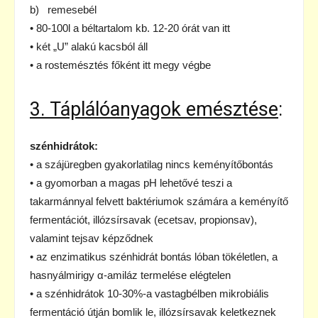
b) remesebél
• 80-100l a béltartalom kb. 12-20 órát van itt
• két „U” alakú kacsból áll
• a rostemésztés főként itt megy végbe
3. Táplálóanyagok emésztése
:
szénhidrátok:
• a szájüregben gyakorlatilag nincs keményítőbontás
• a gyomorban a magas pH lehetővé teszi a
takarmánnyal felvett baktériumok számára a keményítő
fermentációt, illózsírsavak (ecetsav, propionsav),
valamint tejsav képződnek
• az enzimatikus szénhidrát bontás lóban tökéletlen, a
hasnyálmirigy α-amiláz termelése elégtelen
• a szénhidrátok 10-30%-a vastagbélben mikrobiális
fermentáció útján bomlik le, illózsírsavak keletkeznek