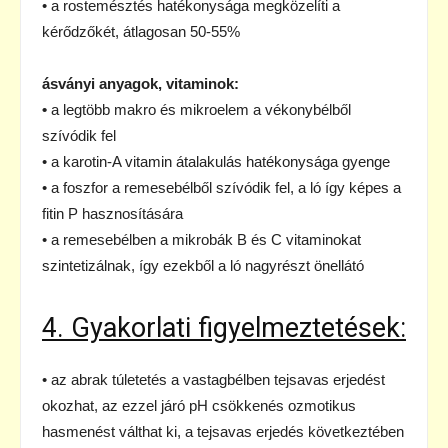
• a rostemésztés hatékonysága megközelíti a
kérődzőkét, átlagosan 50-55%
ásványi anyagok, vitaminok:
•
a legtöbb makro és mikroelem a vékonybélből
szívódik fel
• a karotin-A vitamin átalakulás hatékonysága gyenge
• a foszfor a remesebélből szívódik fel, a ló így képes a
fitin P hasznosítására
• a remesebélben a mikrobák B és C vitaminokat
szintetizálnak, így ezekből a ló nagyrészt önellátó
4. Gyakorlati figyelmeztetések:
• az abrak túletetés a vastagbélben tejsavas erjedést
okozhat, az ezzel járó pH csökkenés ozmotikus
hasmenést válthat ki, a tejsavas erjedés következtében