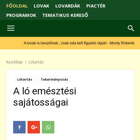
FŐOLDAL
LOVAK
LOVARDÁK
PIACTÉR
PROGRAMOK
TEMATIKUS KERESŐ
A lovak is beszélnek...csak oda kell figyelni rájuk! - Monty Roberts
Kezdőlap
Lótartás
Lótartás
Takarmányozás
A ló emésztési
sajátosságai