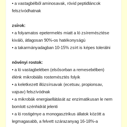
• a vastagbélből aminosavak, rövid peptidláncok
felszívódhatnak
zsírok:
• a folyamatos epetermelés miatt a ló zsíremésztése
kiváló, átlagosan 90%-os hatékonyságú
• a takarmányadagban 10-15% zsírt is képes tolerálni
növényi rostok:
• a ló vastagbelében (elsősorban a remesebélben)
élénk mikrobiális rostemésztés folyik
• a keletkezett illózsírsavak (ecetsav, propionsav,
vajsav) felszívódnak
• a mikrobák energiaellátását az enzimatikusan le nem
bomlott szénhidrát jelenti
• a ló rostigénye a monogasztrikus állatok között a
legmagasabb, a felvett szárazanyag 16-18%-a