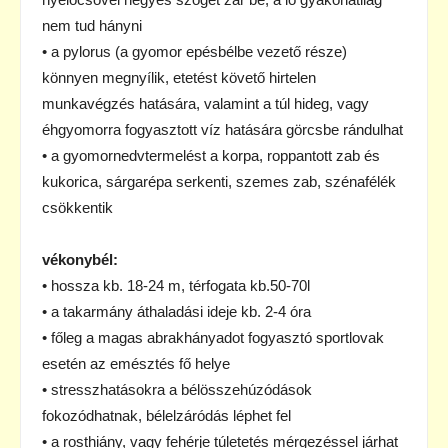
nem tud hányni
• a pylorus (a gyomor epésbélbe vezető része)
könnyen megnyílik, etetést követő hirtelen
munkavégzés hatására, valamint a túl hideg, vagy
éhgyomorra fogyasztott víz hatására görcsbe rándulhat
• a gyomornedvtermelést a korpa, roppantott zab és
kukorica, sárgarépa serkenti, szemes zab, szénafélék
csökkentik
vékonybél:
• hossza kb. 18-24 m, térfogata kb.50-70l
• a takarmány áthaladási ideje kb. 2-4 óra
• főleg a magas abrakhányadot fogyasztó sportlovak
esetén az emésztés fő helye
• stresszhatásokra a bélösszehúzódások
fokozódhatnak, bélelzáródás léphet fel
• a rosthiány, vagy fehérje túletetés mérgezéssel járhat