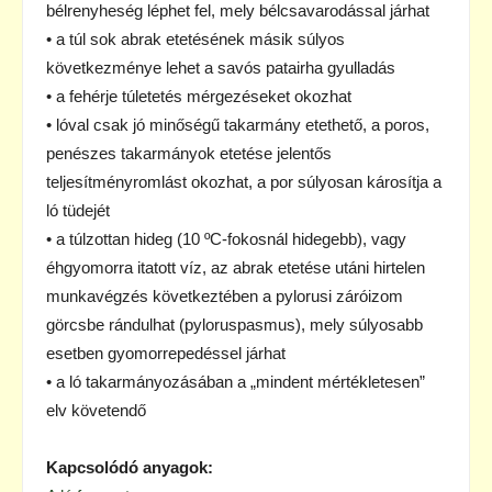
bélrenyheség léphet fel, mely bélcsavarodással járhat
• a túl sok abrak etetésének másik súlyos
következménye lehet a savós patairha gyulladás
• a fehérje túletetés mérgezéseket okozhat
• lóval csak jó minőségű takarmány etethető, a poros,
penészes takarmányok etetése jelentős
teljesítményromlást okozhat, a por súlyosan károsítja a
ló tüdejét
• a túlzottan hideg (10 ºC-fokosnál hidegebb), vagy
éhgyomorra itatott víz, az abrak etetése utáni hirtelen
munkavégzés következtében a pylorusi záróizom
görcsbe rándulhat (pyloruspasmus), mely súlyosabb
esetben gyomorrepedéssel járhat
• a ló takarmányozásában a „mindent mértékletesen”
elv követendő
Kapcsolódó anyagok: