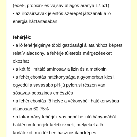
(ecet-, propion- és vajsav átlagos aránya 17:5:1)
• az illózsírsavak jelentős szerepet játszanak a ló
energia háztartásában
fehérjék:
• a ló fehérjeigénye többi gazdasági állatainkhoz képest
relatív alacsony, a fehérje túletetés mérgezéseket
okozhat
• a két fő limitáló aminosav a lizin és a metionin
• a fehérjebontás hatékonysága a gyomorban kicsi,
egyedül a savasabb pH-jú pylorusi részen van
sósavas-pepszines emésztés
• a fehérjebontás fő helye a vékonybél, hatékonysága
átlagosan 60-75%
• a takarmány fehérjék vastagbélbe jutó hányadából
baktériumfehérjék keletkeznek, melyeket a ló
korlátozott mértékben hasznosítani képes