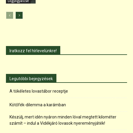
Lógyógyászat
Iratkozz fel hírlevelünkre!
Legutóbbi bejegyzések
A tökéletes lovastábor receptje
Kötőfék-dilemma a karámban
Készülj, mert idén nyáron minden lóval megtett kilométer
számít – indul a Vidékjáró lovasok nyereményjáték!