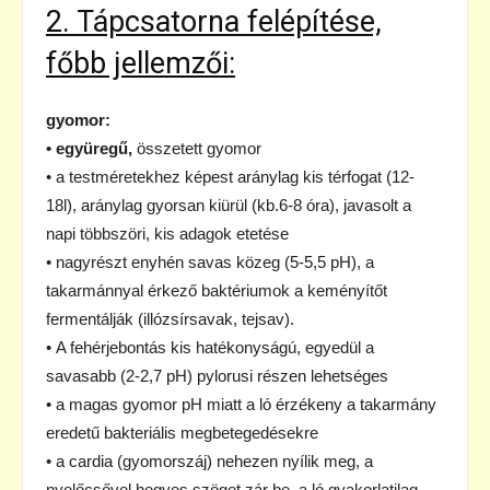
2. Tápcsatorna felépítése,
főbb jellemzői:
gyomor:
• együregű,
összetett gyomor
• a testméretekhez képest aránylag kis térfogat (12-
18l), aránylag gyorsan kiürül (kb.6-8 óra), javasolt a
napi többszöri, kis adagok etetése
• nagyrészt enyhén savas közeg (5-5,5 pH), a
takarmánnyal érkező baktériumok a keményítőt
fermentálják (illózsírsavak, tejsav).
• A fehérjebontás kis hatékonyságú, egyedül a
savasabb (2-2,7 pH) pylorusi részen lehetséges
• a magas gyomor pH miatt a ló érzékeny a takarmány
eredetű bakteriális megbetegedésekre
• a cardia (gyomorszáj) nehezen nyílik meg, a
nyelőcsővel hegyes szöget zár be, a ló gyakorlatilag