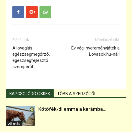
Előző cikk
Következő cikk
A lovaglás
Év végi nyereményjáték a
egészségmegőrző,
Lovasok.hu-nál!
egészségfejlesztő
szerepéről
KAPCSOLÓDÓ CIKKEK
TÖBB A SZERZŐTŐL
Kötőfék-dilemma a karámba...
Lótartás