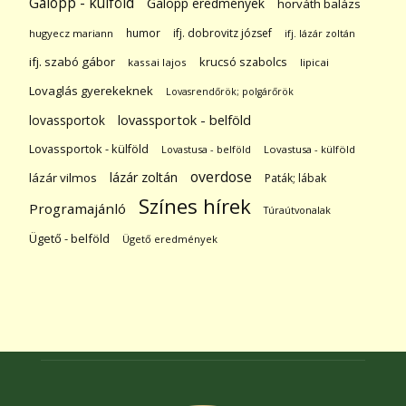
Galopp - külföld
Galopp eredmények
horváth balázs
humor
ifj. dobrovitz józsef
hugyecz mariann
ifj. lázár zoltán
ifj. szabó gábor
krucsó szabolcs
kassai lajos
lipicai
Lovaglás gyerekeknek
Lovasrendőrök; polgárőrök
lovassportok
lovassportok - belföld
Lovassportok - külföld
Lovastusa - belföld
Lovastusa - külföld
overdose
lázár zoltán
lázár vilmos
Paták; lábak
Színes hírek
Programajánló
Túraútvonalak
Ügető - belföld
Ügető eredmények