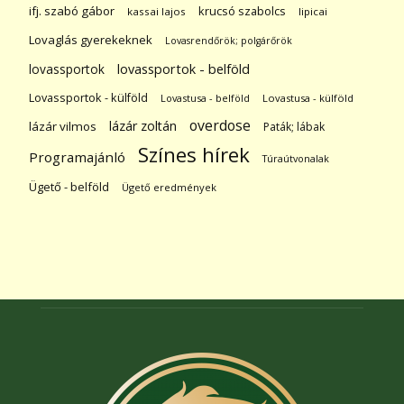
ifj. szabó gábor
krucsó szabolcs
kassai lajos
lipicai
Lovaglás gyerekeknek
Lovasrendőrök; polgárőrök
lovassportok
lovassportok - belföld
Lovassportok - külföld
Lovastusa - belföld
Lovastusa - külföld
overdose
lázár zoltán
lázár vilmos
Paták; lábak
Színes hírek
Programajánló
Túraútvonalak
Ügető - belföld
Ügető eredmények