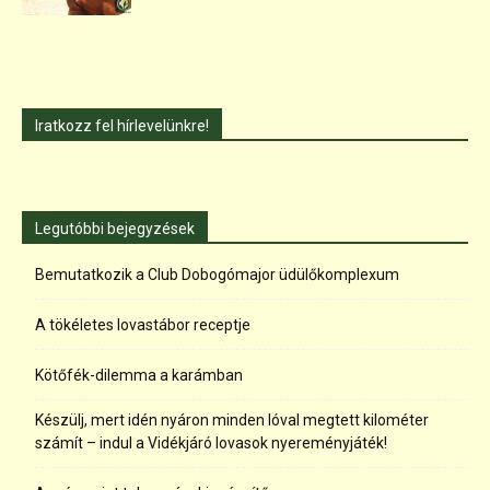
Iratkozz fel hírlevelünkre!
Legutóbbi bejegyzések
Bemutatkozik a Club Dobogómajor üdülőkomplexum
A tökéletes lovastábor receptje
Kötőfék-dilemma a karámban
Készülj, mert idén nyáron minden lóval megtett kilométer
számít – indul a Vidékjáró lovasok nyereményjáték!