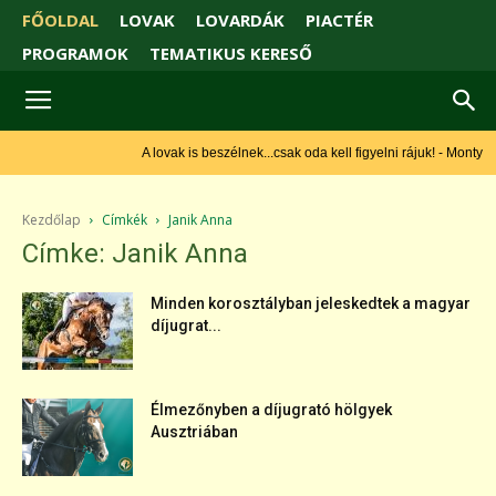
FŐOLDAL
LOVAK
LOVARDÁK
PIACTÉR
PROGRAMOK
TEMATIKUS KERESŐ
A lovak is beszélnek...csak oda kell figyelni rájuk! - Monty
Roberts
Kezdőlap
Címkék
Janik Anna
Címke: Janik Anna
Minden korosztályban jeleskedtek a magyar
díjugrat...
Élmezőnyben a díjugrató hölgyek
Ausztriában