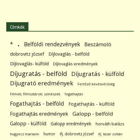
Címkék
.
Belföldi rendezvények
*
Beszámoló
dobrovitz józsef
Díjlovaglás - belföld
Díjlovaglás- külföld
Díjlovaglás eredmények
Díjugratás - belföld
Díjugratás - külföld
Díjugrató eredmények
Fertőző kevésvérűség
Filmek; filmsztárok; színészek
fogathajtás
Fogathajtás - belföld
Fogathajtás - külföld
Galopp - belföld
Fogathajtás eredmények
Galopp - külföld
Galopp eredmények
horváth balázs
humor
ifj. dobrovitz józsef
hugyecz mariann
ifj. lázár zoltán