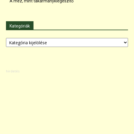
A méz, mint takarmánykiegészítő
Kategóriák
Kategóriák