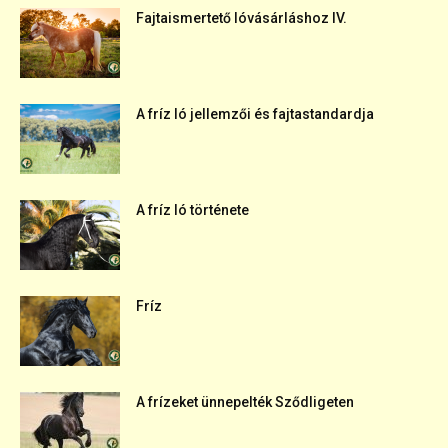
Fajtaismertető lóvásárláshoz IV.
A fríz ló jellemzői és fajtastandardja
A fríz ló története
Fríz
A frízeket ünnepelték Sződligeten