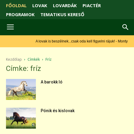
FŐOLDAL
LOVAK
LOVARDÁK
PIACTÉR
PROGRAMOK
TEMATIKUS KERESŐ
A lovak is beszélnek...csak oda kell figyelni rájuk! - Monty Roberts
Kezdőlap
Címkék
Fríz
Címke: fríz
A barokk ló
Pónik és kislovak