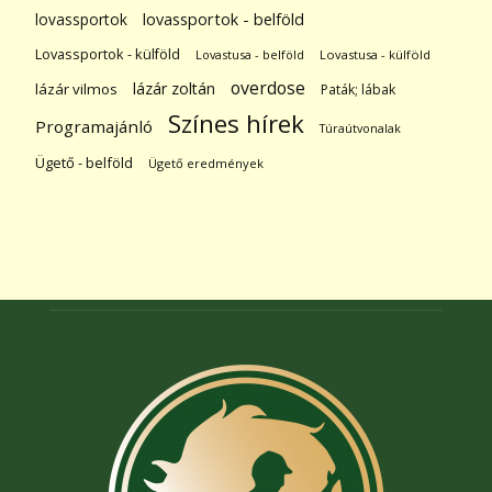
lovassportok
lovassportok - belföld
Lovassportok - külföld
Lovastusa - belföld
Lovastusa - külföld
overdose
lázár zoltán
lázár vilmos
Paták; lábak
Színes hírek
Programajánló
Túraútvonalak
Ügető - belföld
Ügető eredmények