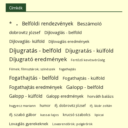
Címkék
.
Belföldi rendezvények
*
Beszámoló
dobrovitz józsef
Díjlovaglás - belföld
Díjlovaglás- külföld
Díjlovaglás eredmények
Díjugratás - belföld
Díjugratás - külföld
Díjugrató eredmények
Fertőző kevésvérűség
Filmek; filmsztárok; színészek
fogathajtás
Fogathajtás - belföld
Fogathajtás - külföld
Galopp - belföld
Fogathajtás eredmények
Galopp - külföld
Galopp eredmények
horváth balázs
humor
ifj. dobrovitz józsef
hugyecz mariann
ifj. lázár zoltán
ifj. szabó gábor
krucsó szabolcs
kassai lajos
lipicai
Lovaglás gyerekeknek
Lovasrendőrök; polgárőrök