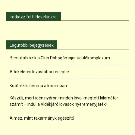
Iratkozz fel hírlevelünkre!
Legutóbbi bejegyzések
Bemutatkozik a Club Dobogómajor üdülőkomplexum
A tökéletes lovastábor receptje
Kötőfék-dilemma a karámban
Készülj, mert idén nyáron minden lóval megtett kilométer
számít – indul a Vidékjáró lovasok nyereményjáték!
A méz, mint takarmánykiegészítő