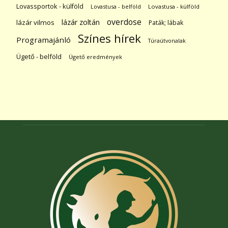
Lovassportok - külföld
Lovastusa - belföld
Lovastusa - külföld
overdose
lázár zoltán
lázár vilmos
Paták; lábak
Színes hírek
Programajánló
Túraútvonalak
Ügető - belföld
Ügető eredmények