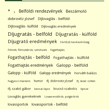
.
Belföldi rendezvények
*
Beszámoló
dobrovitz józsef
Díjlovaglás - belföld
Díjlovaglás- külföld
Díjlovaglás eredmények
Díjugratás - belföld
Díjugratás - külföld
Díjugrató eredmények
Fertőző kevésvérűség
Filmek; filmsztárok; színészek
fogathajtás
Fogathajtás - belföld
Fogathajtás - külföld
Galopp - belföld
Fogathajtás eredmények
Galopp - külföld
Galopp eredmények
horváth balázs
humor
ifj. dobrovitz józsef
hugyecz mariann
ifj. lázár zoltán
ifj. szabó gábor
krucsó szabolcs
kassai lajos
lipicai
Lovaglás gyerekeknek
Lovasrendőrök; polgárőrök
lovassportok
lovassportok - belföld