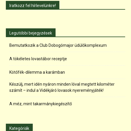
Iratkozz fel hírlevelünkre!
Legutóbbi bejegyzések
Bemutatkozik a Club Dobogómajor üdülőkomplexum
A tökéletes lovastábor receptje
Kötőfék-dilemma a karámban
Készülj, mert idén nyáron minden lóval megtett kilométer
számít – indul a Vidékjáró lovasok nyereményjáték!
A méz, mint takarmánykiegészítő
Kategóriák