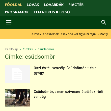
FŐOLDAL
LOVAK
LOVARDÁK
PIACTÉR
PROGRAMOK
TEMATIKUS KERESŐ
A lovak is beszélnek...csak oda kell figyelni rájuk! - Monty
Roberts
Kezdőlap
Címkék
Csüdsömör
Címke: csüdsömör
Őszi és téli veszély: Csüdsömör – és a
gyógy...
Csüdsömör, a nem szívesen látott őszi-téli
vendég