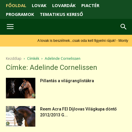
FŐOLDAL
LOVAK
LOVARDÁK
PIACTÉR
PROGRAMOK
TEMATIKUS KERESŐ
A lovak is beszélnek...csak oda kell figyelni rájuk! - Monty
Roberts
Kezdőlap
Címkék
Adelinde Cornelissen
Címke: Adelinde Cornelissen
Pillantás a világranglistákra
Reem Acra FEI Díjlovas Világkupa döntő
2012/2013 G...