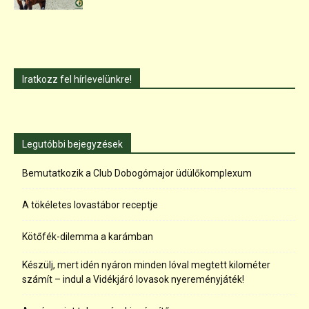
Iratkozz fel hírlevelünkre!
Legutóbbi bejegyzések
Bemutatkozik a Club Dobogómajor üdülőkomplexum
A tökéletes lovastábor receptje
Kötőfék-dilemma a karámban
Készülj, mert idén nyáron minden lóval megtett kilométer
számít – indul a Vidékjáró lovasok nyereményjáték!