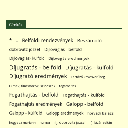
Címkék
.
Belföldi rendezvények
*
Beszámoló
dobrovitz józsef
Díjlovaglás - belföld
Díjlovaglás- külföld
Díjlovaglás eredmények
Díjugratás - belföld
Díjugratás - külföld
Díjugrató eredmények
Fertőző kevésvérűség
Filmek; filmsztárok; színészek
fogathajtás
Fogathajtás - belföld
Fogathajtás - külföld
Galopp - belföld
Fogathajtás eredmények
Galopp - külföld
Galopp eredmények
horváth balázs
humor
ifj. dobrovitz józsef
hugyecz mariann
ifj. lázár zoltán