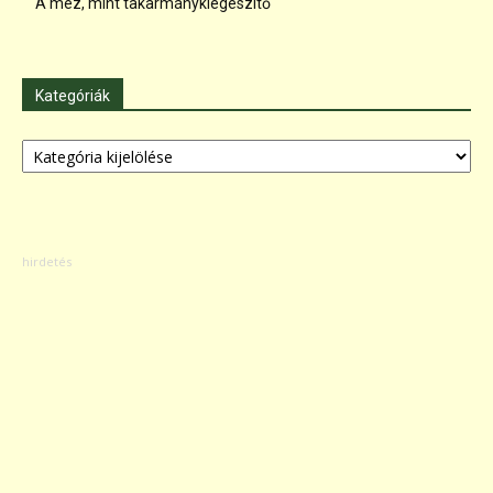
A méz, mint takarmánykiegészítő
Kategóriák
Kategóriák