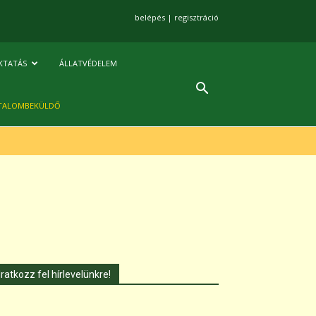
belépés
|
regisztráció
KTATÁS
ÁLLATVÉDELEM
TALOMBEKÜLDŐ
Iratkozz fel hírlevelünkre!