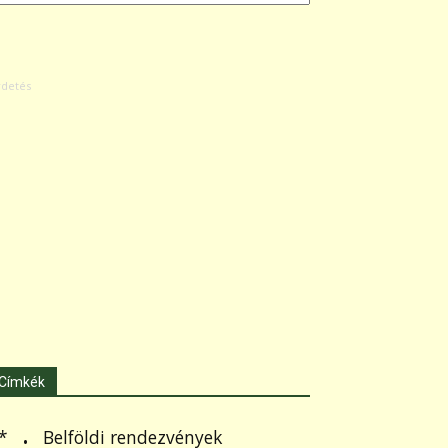
Címkék
.
Belföldi rendezvények
*