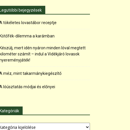
Legutóbbi bejegyzések
A tökéletes lovastábor receptje
Kötőfék-dilemma a karámban
Készülj, mert idén nyáron minden lóval megtett
kilométer számít – indul a Vidékjáró lovasok
nyereményjáték!
A méz, mint takarmánykiegészítő
A lóúsztatás módjai és előnyei
Kategóriák
tegóriák