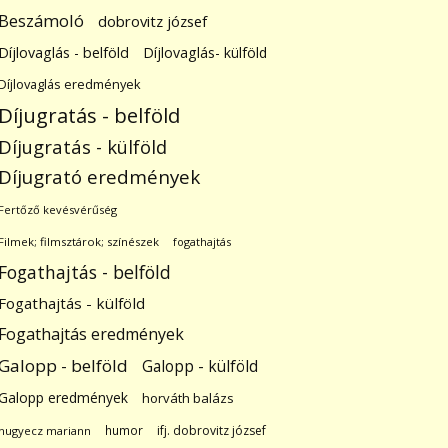
Beszámoló
dobrovitz józsef
Díjlovaglás - belföld
Díjlovaglás- külföld
Díjlovaglás eredmények
Díjugratás - belföld
Díjugratás - külföld
Díjugrató eredmények
Fertőző kevésvérűség
Filmek; filmsztárok; színészek
fogathajtás
Fogathajtás - belföld
Fogathajtás - külföld
Fogathajtás eredmények
Galopp - belföld
Galopp - külföld
Galopp eredmények
horváth balázs
humor
ifj. dobrovitz józsef
hugyecz mariann