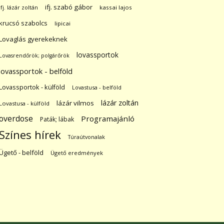
ifj. szabó gábor
ifj. lázár zoltán
kassai lajos
krucsó szabolcs
lipicai
Lovaglás gyerekeknek
lovassportok
Lovasrendőrök; polgárőrök
lovassportok - belföld
Lovassportok - külföld
Lovastusa - belföld
lázár zoltán
lázár vilmos
Lovastusa - külföld
overdose
Programajánló
Paták; lábak
Színes hírek
Túraútvonalak
Ügető - belföld
Ügető eredmények