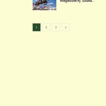
megelőzte ifj. Szuha...
1
2
3