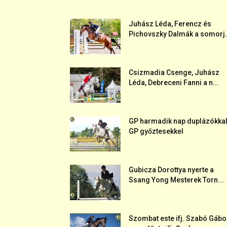
Juhász Léda, Ferencz és
Pichovszky Dalmák a somorj.
Csizmadia Csenge, Juhász
Léda, Debreceni Fanni a n...
GP harmadik nap duplázókkal
GP győztesekkel
Gubicza Dorottya nyerte a
Ssang Yong Mesterek Torn...
Szombat este ifj. Szabó Gábo