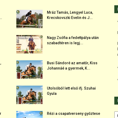
Mráz Tamás, Lengyel Luca,
..
Krecskovszki Evelin és J...
Nagy Zsófia a fedettpálya után
szabadtéren is legj...
,
Busi Sándoré az amatőr, Kiss
Johannáé a gyermek, K...
Utolsóból lett első ifj. Szuhai
Gyula
Ka
r
Rézi a csapatverseny győztese