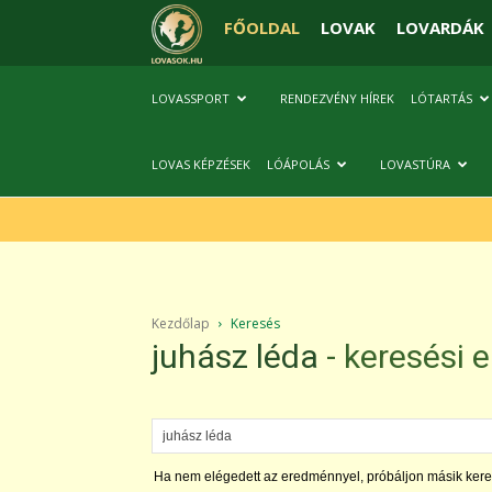
FŐOLDAL
LOVAK
LOVARDÁK
LOVASSPORT
RENDEZVÉNY HÍREK
LÓTARTÁS
LOVAS KÉPZÉSEK
LÓÁPOLÁS
LOVASTÚRA
Kezdőlap
Keresés
juhász léda
-
keresési 
Ha nem elégedett az eredménnyel, próbáljon másik kere