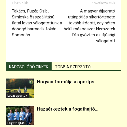
Előző cikk
Következő cikk
Takács, Füzér, Csibi,
A magyar díjugrató
Simicska összeállítású
utánpótlás sikertörténete
fiatal lovas válogatottunk a
tovább íródott, egy héten
dobogó harmadik fokán
belül másodszor Nemzetek
Somorján
Díja győztes az ifjúsági
válogatott
KAPCSOLÓDÓ CIKKEK
TÖBB A SZERZŐTŐL
Hogyan formálja a sportps...
Lovassportok
Hazaérkeztek a fogathajtó...
Fogathajtás