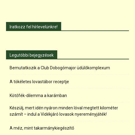
Iratkozz fel hírlevelünkre!
Legutóbbi bejegyzések
Bemutatkozik a Club Dobogómajor üdülőkomplexum
A tökéletes lovastábor receptje
Kötőfék-dilemma a karámban
Készülj, mert idén nyáron minden lóval megtett kilométer
számít – indul a Vidékjáró lovasok nyereményjáték!
A méz, mint takarmánykiegészítő