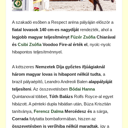
A szakadó esőben a Respect aréna pályáján először a
fiatal lovasok 140 cm-es nagydíját
rendezték, ahol a
legjobb magyar teljesítményt
Füzér Zsófia
Chiarával
és
Csibi Zsófia
Voodoo Fire-al érték el
, nyolc-nyolc
hibapontos teljesítménnyel.
A kétszeres
Nemzetek Díja győztes ifjúágiaknál
három magyar lovas is hibapont nélkül tudta
, a
brazil pályaépítő, Leandro Andreoli Balen
alappályáját
teljesíteni
. Az összevetésben
Bódai Hanna
Quintanoval többet,
Tóth Balázs
Rolfs Royce-al egyet
hibázott. A pénteki dupla hibátlan után, Búza Krisztián
tanítványa,
Ferencz Dalma
Mercédesz és
a sárga,
Corrada
folytatta bombaformában, hiszen az
összevetésben is verőhiba nélkül maradtak
, így a