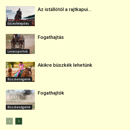
Az istállótól a rajtkapui...
Edzésfelépítés
Fogathajtás
Lovassportok
Akikre büszkék lehetünk
Büszkeségeink
Fogathajtók
Büszkeségeink