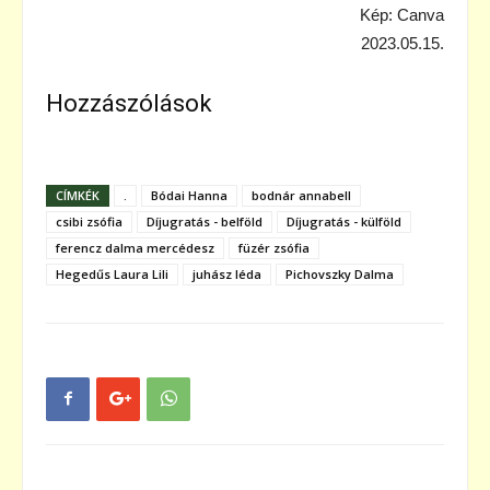
Kép: Canva
2023.05.15.
Hozzászólások
CÍMKÉK
.
Bódai Hanna
bodnár annabell
csibi zsófia
Díjugratás - belföld
Díjugratás - külföld
ferencz dalma mercédesz
füzér zsófia
Hegedűs Laura Lili
juhász léda
Pichovszky Dalma