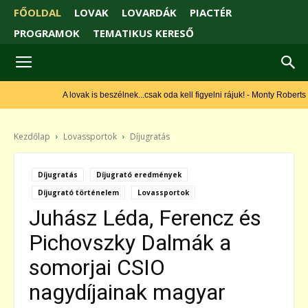
FŐOLDAL
LOVAK
LOVARDÁK
PIACTÉR
PROGRAMOK
TEMATIKUS KERESŐ
A lovak is beszélnek...csak oda kell figyelni rájuk! - Monty Roberts
Kezdőlap
Lovassportok
Díjugratás
Díjugratás
Díjugrató eredmények
Díjugrató történelem
Lovassportok
Juhász Léda, Ferencz és
Pichovszky Dalmák a
somorjai CSIO
nagydíjainak magyar