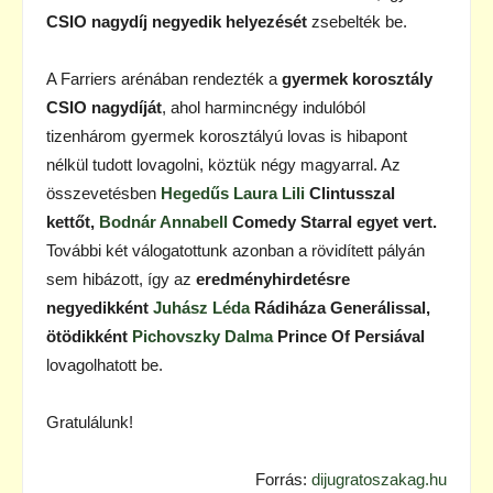
CSIO nagydíj negyedik helyezését
zsebelték be.
A Farriers arénában rendezték a
gyermek korosztály
CSIO nagydíját
, ahol harmincnégy indulóból
tizenhárom gyermek korosztályú lovas is hibapont
nélkül tudott lovagolni, köztük négy magyarral. Az
összevetésben
Hegedűs Laura Lili
Clintusszal
kettőt,
Bodnár Annabell
Comedy Starral egyet vert.
További két válogatottunk azonban a rövidített pályán
sem hibázott, így az
eredményhirdetésre
negyedikként
Juhász Léda
Rádiháza Generálissal,
ötödikként
Pichovszky Dalma
Prince Of Persiával
lovagolhatott be.
Gratulálunk!
Forrás:
dijugratoszakag.hu