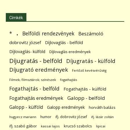
Címkék
.
Belföldi rendezvények
*
Beszámoló
dobrovitz józsef
Díjlovaglás - belföld
Díjlovaglás- külföld
Díjlovaglás eredmények
Díjugratás - belföld
Díjugratás - külföld
Díjugrató eredmények
Fertőző kevésvérűség
Filmek; filmsztárok; színészek
fogathajtás
Fogathajtás - belföld
Fogathajtás - külföld
Galopp - belföld
Fogathajtás eredmények
Galopp - külföld
Galopp eredmények
horváth balázs
humor
ifj. dobrovitz józsef
hugyecz mariann
ifj. lázár zoltán
ifj. szabó gábor
krucsó szabolcs
kassai lajos
lipicai