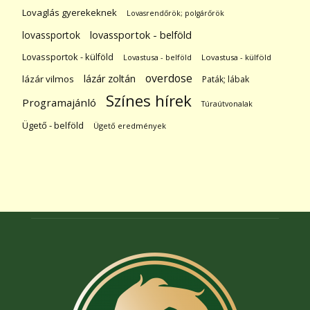
Lovaglás gyerekeknek
Lovasrendőrök; polgárőrök
lovassportok
lovassportok - belföld
Lovassportok - külföld
Lovastusa - belföld
Lovastusa - külföld
overdose
lázár zoltán
lázár vilmos
Paták; lábak
Színes hírek
Programajánló
Túraútvonalak
Ügető - belföld
Ügető eredmények