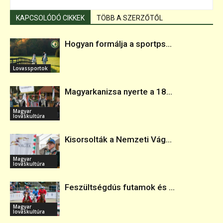
KAPCSOLÓDÓ CIKKEK
TÖBB A SZERZŐTŐL
Hogyan formálja a sportps...
Lovassportok
Magyarkanizsa nyerte a 18...
Magyar
lovaskultúra
Kisorsolták a Nemzeti Vág...
Magyar
lovaskultúra
Feszültségdús futamok és ...
Magyar
lovaskultúra