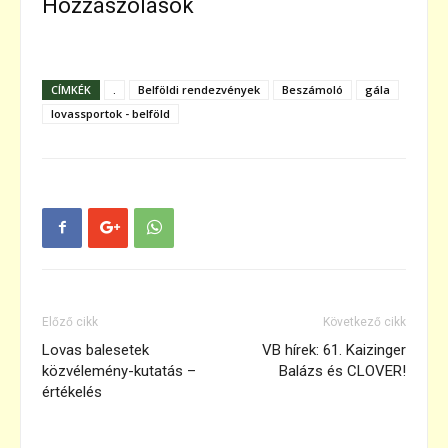
Hozzászólások
CÍMKÉK
.
Belföldi rendezvények
Beszámoló
gála
lovassportok - belföld
Előző cikk
Következő cikk
Lovas balesetek
VB hírek: 61. Kaizinger
közvélemény-kutatás –
Balázs és CLOVER!
értékelés