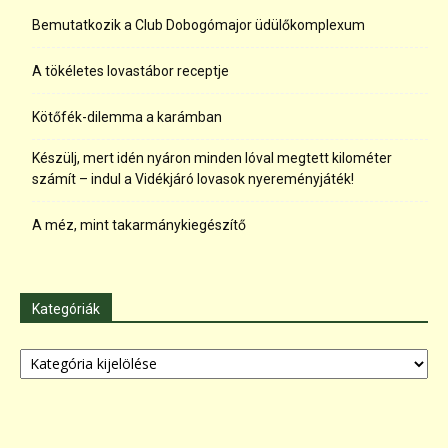
Bemutatkozik a Club Dobogómajor üdülőkomplexum
A tökéletes lovastábor receptje
Kötőfék-dilemma a karámban
Készülj, mert idén nyáron minden lóval megtett kilométer
számít – indul a Vidékjáró lovasok nyereményjáték!
A méz, mint takarmánykiegészítő
Kategóriák
Kategóriák