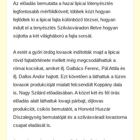
Az előadás bemutatta a hazai lipicai lótenyésztés
legfontosabb mérföldköveit; többek közt hogyan
fejlődtek ki a lipicai fajta különböző törzsei, hogyan
indult el a tenyésztés Szilvásváradon illetve hogyan
sújtotta a két világháború a fajta sorsát.
A estét a győri ördög lovasok indították majd a lipicai
rövid fajtatörténete mellett még megcsodálhattuk a
római kocsikat, amiket ifj. Galbács Ferenc, Pál Attila és
ifj. Dallos Andor hajtott. Ezt követően a láthattuk a tüzes
lovasok produkcióját mialatt felcsendült Koppány dala
is, Nagy Szilárd előadásában. A közel két és fél órás
előadás alatt láthattuk lovagi párbajt, díjlovas
produkciót, csikós bemutatót, a Honvéd Huszár
Díszalegység bemutatóját és a szilvásváradi lovastorna
csapat eladását is.