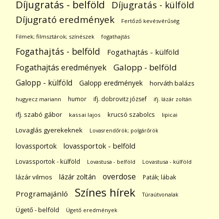
Díjugratás - belföld
Díjugratás - külföld
Díjugrató eredmények
Fertőző kevésvérűség
Filmek; filmsztárok; színészek
fogathajtás
Fogathajtás - belföld
Fogathajtás - külföld
Galopp - belföld
Fogathajtás eredmények
Galopp - külföld
Galopp eredmények
horváth balázs
humor
ifj. dobrovitz józsef
hugyecz mariann
ifj. lázár zoltán
ifj. szabó gábor
krucsó szabolcs
kassai lajos
lipicai
Lovaglás gyerekeknek
Lovasrendőrök; polgárőrök
lovassportok
lovassportok - belföld
Lovassportok - külföld
Lovastusa - belföld
Lovastusa - külföld
overdose
lázár zoltán
lázár vilmos
Paták; lábak
Színes hírek
Programajánló
Túraútvonalak
Ügető - belföld
Ügető eredmények