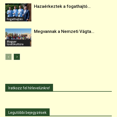
Hazaérkeztek a fogathajtó...
Fogathajtás
Megvannak a Nemzeti Vágta...
Magyar
lovaskultúra
Iratkozz fel hírlevelünkre!
Legutóbbi bejegyzések