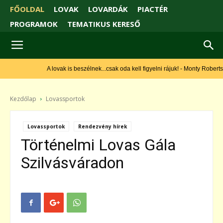
FŐOLDAL
LOVAK
LOVARDÁK
PIACTÉR
PROGRAMOK
TEMATIKUS KERESŐ
A lovak is beszélnek...csak oda kell figyelni rájuk! - Monty Roberts
Kezdőlap
Lovassportok
Lovassportok
Rendezvény hírek
Történelmi Lovas Gála
Szilvásváradon