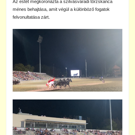
Az estét megkoronázta a szilvásváradi törzskanca
ménes behajtása, amit végül a különböző fogatok
felvonultatása zárt.