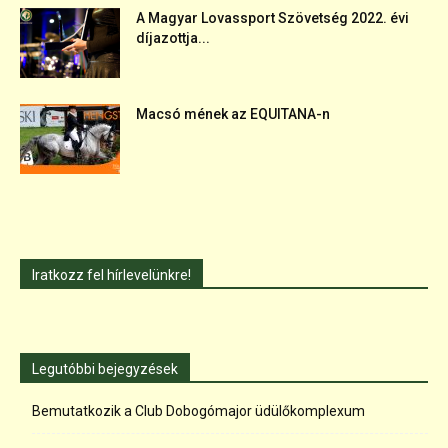
A Magyar Lovassport Szövetség 2022. évi
díjazottja...
Macsó mének az EQUITANA-n
Iratkozz fel hírlevelünkre!
Legutóbbi bejegyzések
Bemutatkozik a Club Dobogómajor üdülőkomplexum