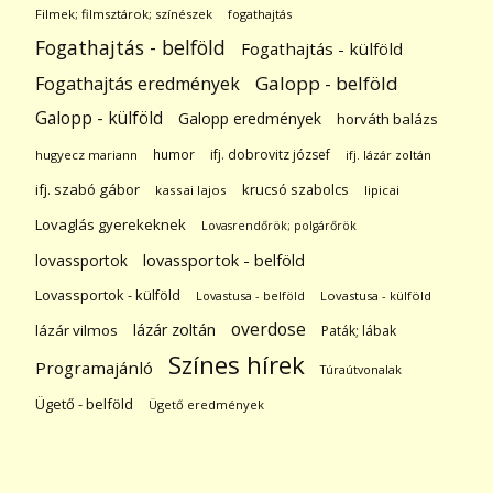
Filmek; filmsztárok; színészek
fogathajtás
Fogathajtás - belföld
Fogathajtás - külföld
Galopp - belföld
Fogathajtás eredmények
Galopp - külföld
Galopp eredmények
horváth balázs
humor
ifj. dobrovitz józsef
hugyecz mariann
ifj. lázár zoltán
ifj. szabó gábor
krucsó szabolcs
kassai lajos
lipicai
Lovaglás gyerekeknek
Lovasrendőrök; polgárőrök
lovassportok
lovassportok - belföld
Lovassportok - külföld
Lovastusa - belföld
Lovastusa - külföld
overdose
lázár zoltán
lázár vilmos
Paták; lábak
Színes hírek
Programajánló
Túraútvonalak
Ügető - belföld
Ügető eredmények