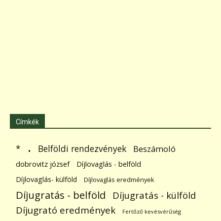
Címkék
.
Belföldi rendezvények
*
Beszámoló
dobrovitz józsef
Díjlovaglás - belföld
Díjlovaglás- külföld
Díjlovaglás eredmények
Díjugratás - belföld
Díjugratás - külföld
Díjugrató eredmények
Fertőző kevésvérűség