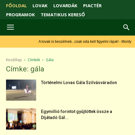
FŐOLDAL
LOVAK
LOVARDÁK
PIACTÉR
PROGRAMOK
TEMATIKUS KERESŐ
A lovak is beszélnek...csak oda kell figyelni rájuk! - Monty
Roberts
Kezdőlap
Címkék
Gála
Címke: gála
Történelmi Lovas Gála Szilvásváradon
Egymillió forintot gyűjtöttek össze a
Díjátadó Gál...