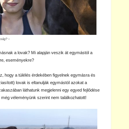
sság? –
ásnak a lovak? Mi alapján veszik át egymástól a
ekre, eseményekre?
gaz, hogy a túlélés érdekében figyelnek egymásra és
asított) lovak is eltanulják egymástól azokat a
szakaszában láthatunk megjelenni egy egyed fejlődése
l még véleményünk szerint nem találkozhatott!