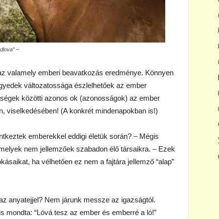
dlova” –
 az valamely emberi beavatkozás eredménye. Könnyen
egyedek változatossága észlelhetőek az ember
bségek közötti azonos ok (azonosságok) az ember
n, viselkedésében! (A konkrét mindenapokban is!)
ntkeztek emberekkel eddigi életük során? – Mégis
 amelyek nem jellemzőek szabadon élő társaikra. – Ezek
kásaikat, ha vélhetően ez nem a fajtára jellemző “alap”
az anyatejjel? Nem járunk messze az igazságtól.
is mondta: “Lóvá tesz az ember és emberré a ló!”