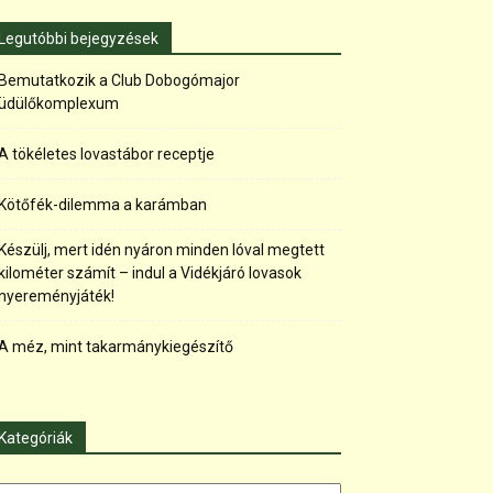
Legutóbbi bejegyzések
Bemutatkozik a Club Dobogómajor
üdülőkomplexum
A tökéletes lovastábor receptje
Kötőfék-dilemma a karámban
Készülj, mert idén nyáron minden lóval megtett
kilométer számít – indul a Vidékjáró lovasok
nyereményjáték!
A méz, mint takarmánykiegészítő
Kategóriák
tegóriák