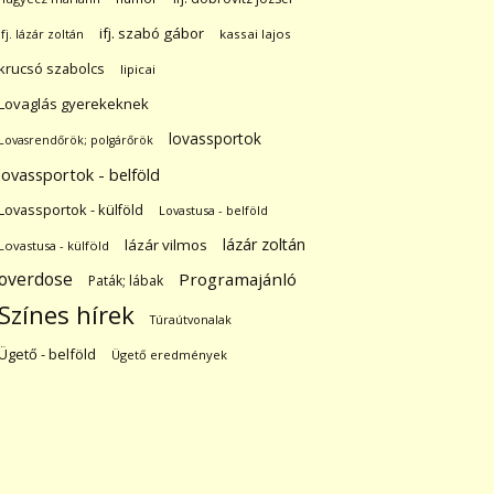
ifj. szabó gábor
ifj. lázár zoltán
kassai lajos
krucsó szabolcs
lipicai
Lovaglás gyerekeknek
lovassportok
Lovasrendőrök; polgárőrök
lovassportok - belföld
Lovassportok - külföld
Lovastusa - belföld
lázár zoltán
lázár vilmos
Lovastusa - külföld
overdose
Programajánló
Paták; lábak
Színes hírek
Túraútvonalak
Ügető - belföld
Ügető eredmények