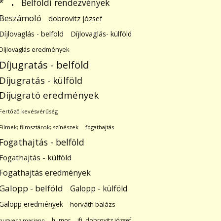
.
Belföldi rendezvények
*
Beszámoló
dobrovitz józsef
Díjlovaglás - belföld
Díjlovaglás- külföld
Díjlovaglás eredmények
Díjugratás - belföld
Díjugratás - külföld
Díjugrató eredmények
Fertőző kevésvérűség
Filmek; filmsztárok; színészek
fogathajtás
Fogathajtás - belföld
Fogathajtás - külföld
Fogathajtás eredmények
Galopp - belföld
Galopp - külföld
Galopp eredmények
horváth balázs
humor
ifj. dobrovitz józsef
hugyecz mariann