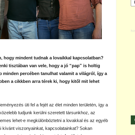
n, hogy mindent tudnak a lovaikkal kapcsolatban?
i tisztában van vele, hogy a jó “pap” is holtig
p minden percében tanulhat valamit a világról, így a
ebben a cikkben arra térek ki, hogy kitől mit lehet
ényezés üti fel a fejét az élet minden területén, így a
özelebb tudjunk kerülni szeretett társunkhoz, az
rdemes lehet-e megkülönböztetni a lovakkal és az egyéb
ani kívánt viszonyainkat, kapcsolatainkat? Sokan