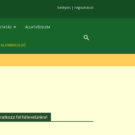
belépés
|
regisztráció
KTATÁS
ÁLLATVÉDELEM
TALOMBEKÜLDŐ
Iratkozz fel hírlevelünkre!