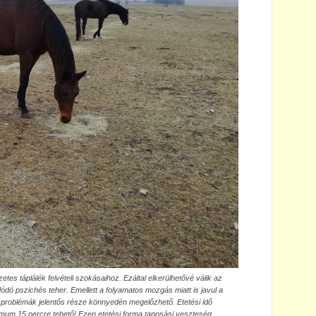
etes táplálék felvételi szokásaihoz. Ezáltal elkerülhetővé válik az
dódó pszichés teher. Emellett a folyamatos mozgás miatt is javul a
a problémák jelentős része könnyedén megelőzhető. Etetési idő
ximum 15 percre tehető! Ezen etetési forma taposási veszteség