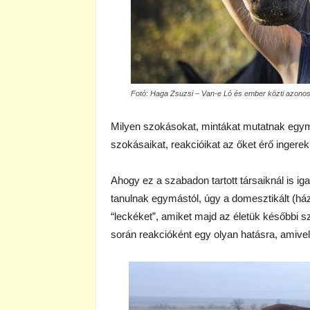
Fotó: Haga Zsuzsi – Van-e Ló és ember közti azono
Milyen szokásokat, mintákat mutatnak egym
szokásaikat, reakcióikat az őket érő inger
Ahogy ez a szabadon tartott társaiknál is i
tanulnak egymástól, úgy a domesztikált (házi
“leckéket”, amiket majd az életük későbbi 
során reakcióként egy olyan hatásra, amive