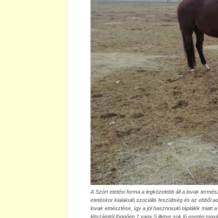
A Szórt etetési forma a legközelebb áll a lovak termész
etetéskor kialakuló szociális feszültség és az ebből a
lovak emésztése, így a jól hasznosuló táplálék miatt 
létszámtól függően 1 vagy 5 illetve sok ló esetén ma