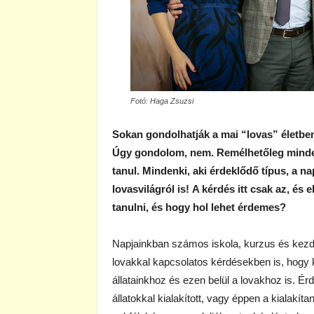
Fotó: Haga Zsuzsi
Sokan gondolhatják a mai “lovas” életbe
Úgy gondolom, nem. Remélhetőleg mindenk
tanul. Mindenki, aki érdeklődő típus, a na
lovasvilágról is! A kérdés itt csak az, és 
tanulni, és hogy hol lehet érdemes?
Napjainkban számos iskola, kurzus és kezdem
lovakkal kapcsolatos kérdésekben is, hogy k
állatainkhoz és ezen belül a lovakhoz is. É
állatokkal kialakított, vagy éppen a kialakít