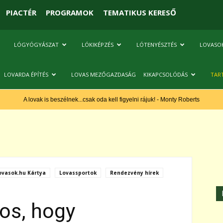
PIACTÉR
PROGRAMOK
TEMATIKUS KERESŐ
LÓGYÓGYÁSZAT
LÓKIKÉPZÉS
LÓTENYÉSZTÉS
LOVASO
LOVARDA ÉPÍTÉS
LOVAS MEZŐGAZDASÁG
KIKAPCSOLÓDÁS
TAR
A lovak is beszélnek...csak oda kell figyelni rájuk! - Monty Roberts
ovasok.hu Kártya
Lovassportok
Rendezvény hírek
tos, hogy