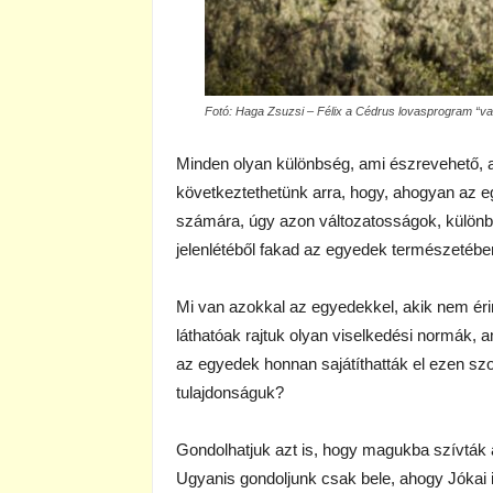
Fotó: Haga Zsuzsi – Félix a Cédrus lovasprogram “va
Minden olyan különbség, ami észrevehető,
következtethetünk arra, hogy, ahogyan az 
számára, úgy azon változatosságok, külön
jelenlétéből fakad az egyedek természetébe
Mi van azokkal az egyedekkel, akik nem éri
láthatóak rajtuk olyan viselkedési normák,
az egyedek honnan sajátíthatták el ezen szo
tulajdonságuk?
Gondolhatjuk azt is, hogy magukba szívták 
Ugyanis gondoljunk csak bele, ahogy Jókai 