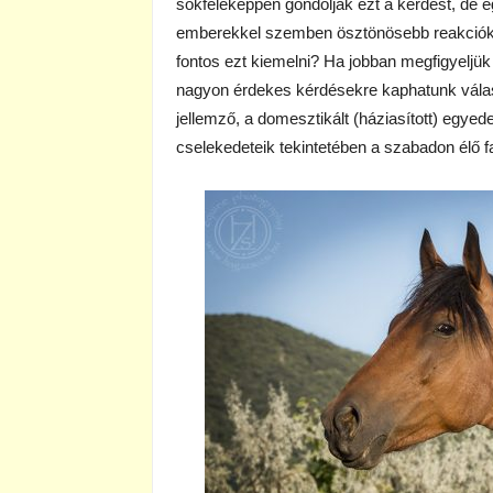
sokféleképpen gondolják ezt a kérdést, de e
emberekkel szemben ösztönösebb reakciókkal
fontos ezt kiemelni? Ha jobban megfigyeljük 
nagyon érdekes kérdésekre kaphatunk válasz
jellemző, a domesztikált (háziasított) egy
cselekedeteik tekintetében a szabadon élő faj