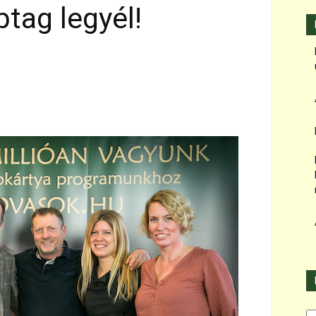
tag legyél!
Ka