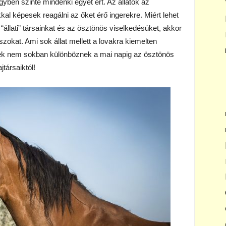
gyben szinte mindenki egyet ért. Az állatok az
 képesek reagálni az őket érő ingerekre. Miért lehet
“állati” társainkat és az ösztönös viselkedésüket, akkor
okat. Ami sok állat mellett a lovakra kiemelten
edek nem sokban különböznek a mai napig az ösztönös
társaiktól!