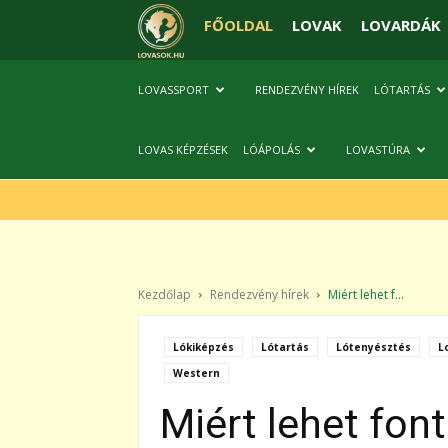
FŐOLDAL
LOVAK
LOVARDÁK
LOVASSPORT
RENDEZVÉNY HÍREK
LÓTARTÁS
LOVAS KÉPZÉSEK
LÓÁPOLÁS
LOVASTÚRA
Kezdőlap
Rendezvény hírek
Miért lehet f...
Lókiképzés
Lótartás
Lótenyésztés
L
Western
Miért lehet fon