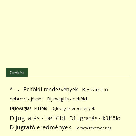
Címkék
.
Belföldi rendezvények
*
Beszámoló
dobrovitz józsef
Díjlovaglás - belföld
Díjlovaglás- külföld
Díjlovaglás eredmények
Díjugratás - belföld
Díjugratás - külföld
Díjugrató eredmények
Fertőző kevésvérűség