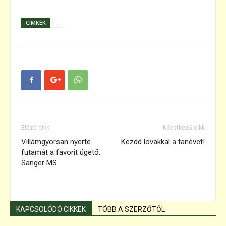
CÍMKÉK
.
Előző cikk
Következő cikk
Villámgyorsan nyerte
Kezdd lovakkal a tanévet!
futamát a favorit ügető:
Sanger MS
KAPCSOLÓDÓ CIKKEK
TÖBB A SZERZŐTŐL