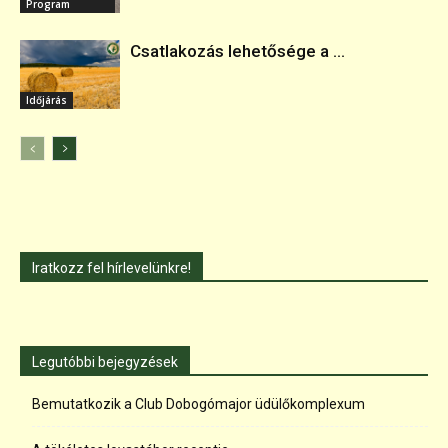
Program
Csatlakozás lehetősége a ...
Időjárás
Iratkozz fel hírlevelünkre!
Legutóbbi bejegyzések
Bemutatkozik a Club Dobogómajor üdülőkomplexum