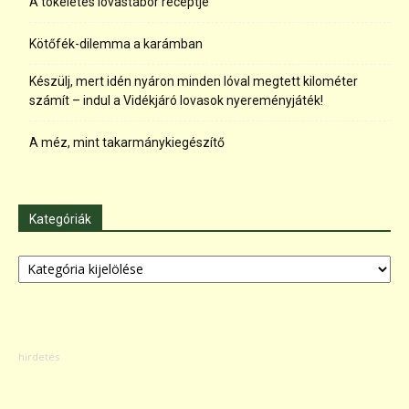
A tökéletes lovastábor receptje
Kötőfék-dilemma a karámban
Készülj, mert idén nyáron minden lóval megtett kilométer
számít – indul a Vidékjáró lovasok nyereményjáték!
A méz, mint takarmánykiegészítő
Kategóriák
Kategóriák