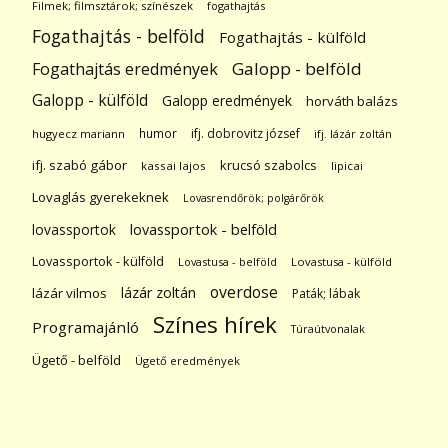
Filmek; filmsztárok; színészek
fogathajtás
Fogathajtás - belföld
Fogathajtás - külföld
Galopp - belföld
Fogathajtás eredmények
Galopp - külföld
Galopp eredmények
horváth balázs
humor
ifj. dobrovitz józsef
hugyecz mariann
ifj. lázár zoltán
ifj. szabó gábor
krucsó szabolcs
kassai lajos
lipicai
Lovaglás gyerekeknek
Lovasrendőrök; polgárőrök
lovassportok
lovassportok - belföld
Lovassportok - külföld
Lovastusa - belföld
Lovastusa - külföld
overdose
lázár zoltán
lázár vilmos
Paták; lábak
Színes hírek
Programajánló
Túraútvonalak
Ügető - belföld
Ügető eredmények