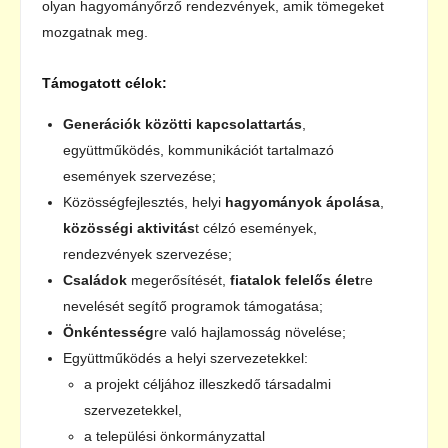
olyan hagyományőrző rendezvények, amik tömegeket
mozgatnak meg.
Támogatott célok:
Generációk közötti kapcsolattartás
,
együttműködés, kommunikációt tartalmazó
események szervezése;
Közösségfejlesztés, helyi
hagyományok ápolása
,
közösségi aktivitás
t célzó események,
rendezvények szervezése;
Családok
megerősítését,
fiatalok felelős élet
re
nevelését segítő programok támogatása;
Önkéntesség
re való hajlamosság növelése;
Együttműködés a helyi szervezetekkel:
a projekt céljához illeszkedő társadalmi
szervezetekkel,
a települési önkormányzattal