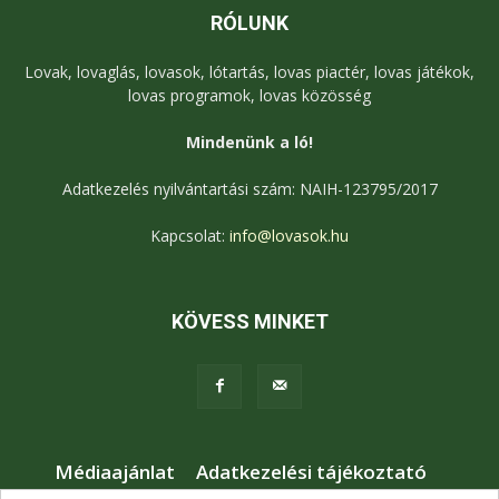
RÓLUNK
Lovak, lovaglás, lovasok, lótartás, lovas piactér, lovas játékok,
lovas programok, lovas közösség
Mindenünk a ló!
Adatkezelés nyilvántartási szám: NAIH-123795/2017
Kapcsolat:
info@lovasok.hu
KÖVESS MINKET
Médiaajánlat
Adatkezelési tájékoztató
Jogi nyilatkozat
Karrier
Kapcsolat