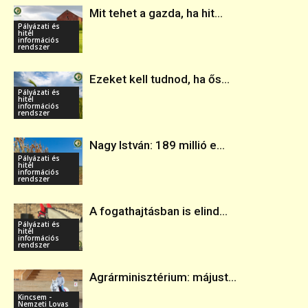
Mit tehet a gazda, ha hit...
Pályázati és
hitel
információs
rendszer
Ezeket kell tudnod, ha ős...
Pályázati és
hitel
információs
rendszer
Nagy István: 189 millió e...
Pályázati és
hitel
információs
rendszer
A fogathajtásban is elind...
Pályázati és
hitel
információs
rendszer
Agrárminisztérium: májust...
Kincsem -
Nemzeti Lovas