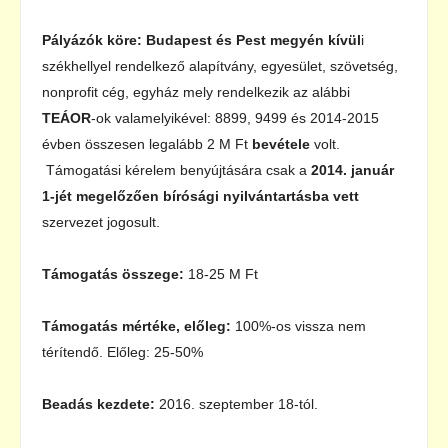
Pályázók köre:
Budapest és Pest megyén kívül
i
székhellyel rendelkező alapítvány, egyesület, szövetség,
nonprofit cég, egyház mely rendelkezik az alábbi
TEÁOR
-ok valamelyikével: 8899, 9499 és 2014-2015
évben összesen legalább 2 M Ft
bevétele
volt.
Támogatási kérelem benyújtására csak a
2014. január
1-jét megelőzően bírósági nyilvántartásba vett
szervezet jogosult.
Támogatás összege:
18-25 M Ft
Támogatás mértéke, előleg:
100%-os vissza nem
térítendő. Előleg: 25-50%
Beadás kezdete:
2016. szeptember 18-tól.