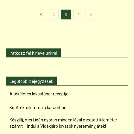
2
3
4
Iratkozz fel hírlevelünkre!
Legutóbbi bejegyzések
A tökéletes lovastábor receptje
Kötőfék-dilemma a karámban
Készülj, mert idén nyáron minden lóval megtett kilométer
számít – indul a Vidékjáró lovasok nyereményjáték!