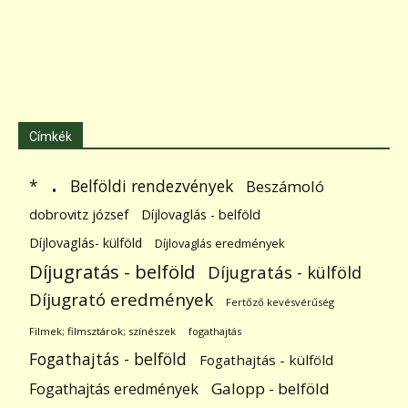
Címkék
.
Belföldi rendezvények
*
Beszámoló
dobrovitz józsef
Díjlovaglás - belföld
Díjlovaglás- külföld
Díjlovaglás eredmények
Díjugratás - belföld
Díjugratás - külföld
Díjugrató eredmények
Fertőző kevésvérűség
Filmek; filmsztárok; színészek
fogathajtás
Fogathajtás - belföld
Fogathajtás - külföld
Galopp - belföld
Fogathajtás eredmények