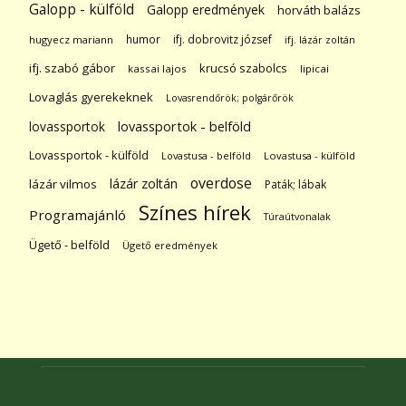
Galopp - külföld
Galopp eredmények
horváth balázs
humor
ifj. dobrovitz józsef
hugyecz mariann
ifj. lázár zoltán
ifj. szabó gábor
krucsó szabolcs
kassai lajos
lipicai
Lovaglás gyerekeknek
Lovasrendőrök; polgárőrök
lovassportok
lovassportok - belföld
Lovassportok - külföld
Lovastusa - belföld
Lovastusa - külföld
overdose
lázár zoltán
lázár vilmos
Paták; lábak
Színes hírek
Programajánló
Túraútvonalak
Ügető - belföld
Ügető eredmények