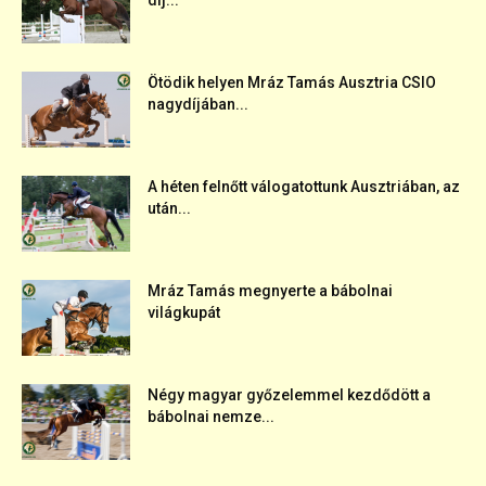
díj...
Ötödik helyen Mráz Tamás Ausztria CSIO
nagydíjában...
A héten felnőtt válogatottunk Ausztriában, az
után...
Mráz Tamás megnyerte a bábolnai
világkupát
Négy magyar győzelemmel kezdődött a
bábolnai nemze...