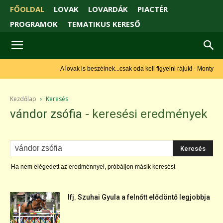
FŐOLDAL
LOVAK
LOVARDÁK
PIACTÉR
PROGRAMOK
TEMATIKUS KERESŐ
A lovak is beszélnek...csak oda kell figyelni rájuk! - Monty Roberts
Kezdőlap
Keresés
vándor zsófia
-
keresési eredmények
Ha nem elégedett az eredménnyel, próbáljon másik keresést
Ifj. Szuhai Gyula a felnőtt elődöntő legjobbja