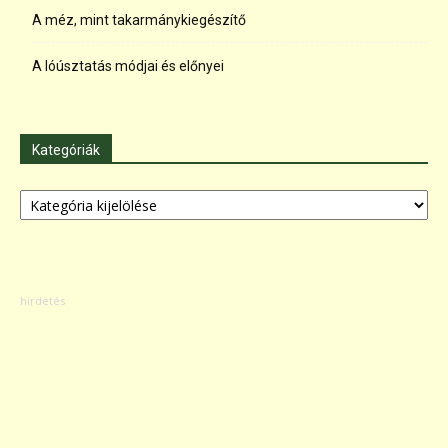
A méz, mint takarmánykiegészítő
A lóúsztatás módjai és előnyei
Kategóriák
Kategóriák