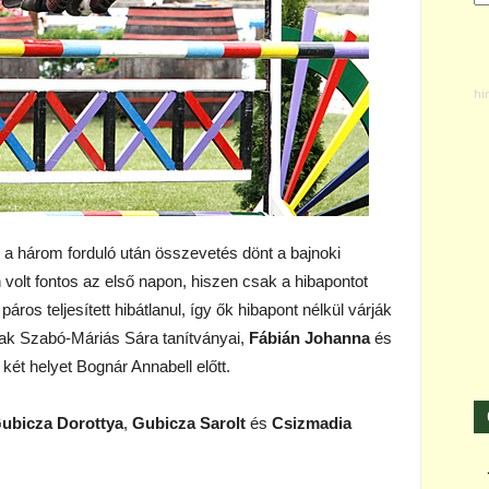
a három forduló után összevetés dönt a bajnoki
 volt fontos az első napon, hiszen csak a hibapontot
ros teljesített hibátlanul, így ők hibapont nélkül várják
ak Szabó-Máriás Sára tanítványai,
Fábián Johanna
és
ét helyet Bognár Annabell előtt.
ubicza Dorottya
,
Gubicza Sarolt
és
Csizmadia