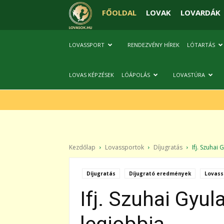
FŐOLDAL
LOVAK
LOVARDÁK
LOVASSPORT
RENDEZVÉNY HÍREK
LÓTARTÁS
LOVAS KÉPZÉSEK
LÓÁPOLÁS
LOVASTÚRA
Kezdőlap
Lovassportok
Díjugratás
Ifj. Szuhai G.
Díjugratás
Díjugrató eredmények
Lovass
Ifj. Szuhai Gyul