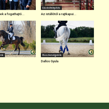
Edzésfelépítés
k a fogathajtó...
Az istállótól a rajtkapui...
ink
Büszkeségeink
Dallos Gyula