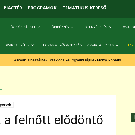
PIACTÉR
PROGRAMOK
TEMATIKUS KERESŐ
LÓGYÓGYÁSZAT
LÓKIKÉPZÉS
LÓTENYÉSZTÉS
LOVASO
LOVARDA ÉPÍTÉS
LOVAS MEZŐGAZDASÁG
KIKAPCSOLÓDÁS
TAR
A lovak is beszélnek...csak oda kell figyelni rájuk! - Monty Roberts
..
portok
a a felnőtt elődöntő