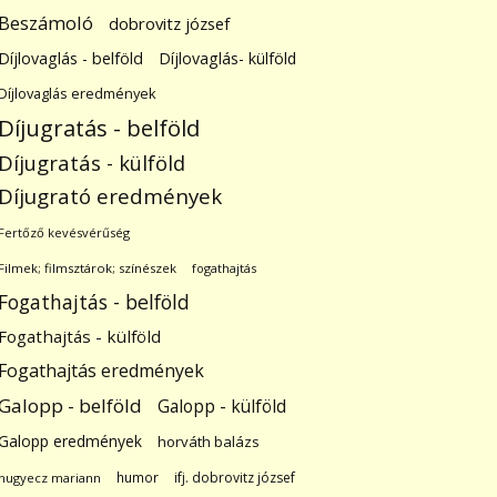
Beszámoló
dobrovitz józsef
Díjlovaglás - belföld
Díjlovaglás- külföld
Díjlovaglás eredmények
Díjugratás - belföld
Díjugratás - külföld
Díjugrató eredmények
Fertőző kevésvérűség
Filmek; filmsztárok; színészek
fogathajtás
Fogathajtás - belföld
Fogathajtás - külföld
Fogathajtás eredmények
Galopp - belföld
Galopp - külföld
Galopp eredmények
horváth balázs
humor
ifj. dobrovitz józsef
hugyecz mariann