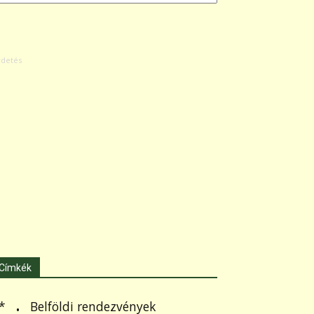
Címkék
.
Belföldi rendezvények
*