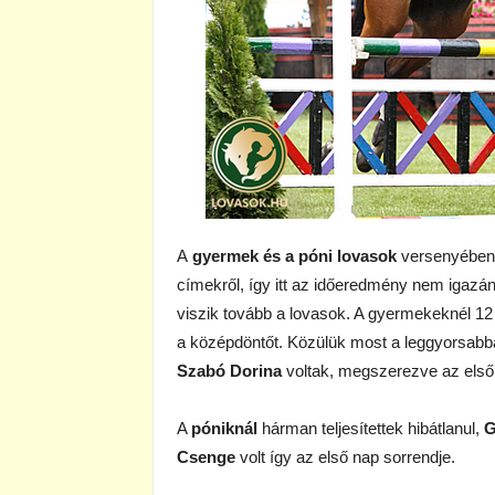
A
gyermek és a póni lovasok
versenyében 
címekről, így itt az időeredmény nem igazán
viszik tovább a lovasok. A gyermekeknél 12 pá
a középdöntőt. Közülük most a leggyorsabb
Szabó Dorina
voltak, megszerezve az első k
A
póniknál
hárman teljesítettek hibátlanul,
G
Csenge
volt így az első nap sorrendje.