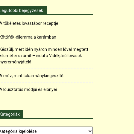
Legutóbbi bejegyzések
A tökéletes lovastábor receptje
Kötőfék-dilemma a karámban
Készülj, mert idén nyáron minden lóval megtett
kilométer számít – indul a Vidékjáró lovasok
nyereményjáték!
A méz, mint takarmánykiegészítő
A lóúsztatás módjai és előnyei
Kategóriák
tegóriák