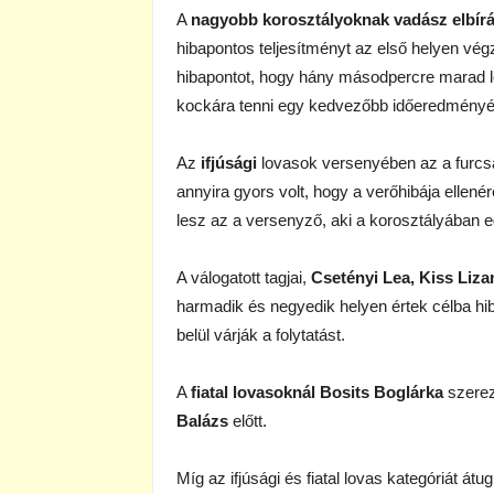
A
nagyobb korosztályoknak
vadász elbír
hibapontos teljesítményt az első helyen vég
hibapontot, hogy hány másodpercre marad l
kockára tenni egy kedvezőbb időeredményér
Az
ifjúsági
lovasok versenyében az a furcsa 
annyira gyors volt, hogy a verőhibája ellen
lesz az a versenyző, aki a korosztályában e
A válogatott tagjai,
Csetényi Lea, Kiss Liz
harmadik és negyedik helyen értek célba hib
belül várják a folytatást.
A
fiatal lovasoknál Bosits Boglárka
szerez
Balázs
előtt.
Míg az ifjúsági és fiatal lovas kategóriát á