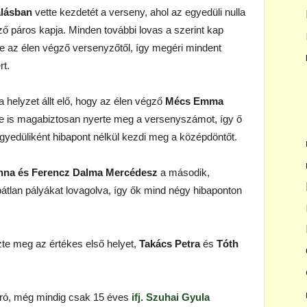
álásban
vette kezdetét a verseny, ahol az egyedüli nulla
ző páros kapja. Minden további lovas a szerint kap
e az élen végző versenyzőtől, így megéri mindent
t.
helyzet állt elő, hogy az élen végző
Mécs Emma
ére is magabiztosan nyerte meg a versenyszámot, így ő
gyedüliként hibapont nélkül kezdi meg a középdöntőt.
anna és Ferencz Dalma Mercédesz
a második,
átlan pályákat lovagolva, így ők mind négy hibaponton
te meg az értékes első helyet,
Takács Petra
és
Tóth
tugró, még mindig csak 15 éves
ifj. Szuhai Gyula