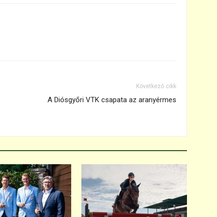
Következő cikk
A Diósgyőri VTK csapata az aranyérmes