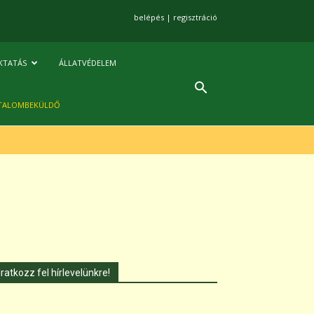
belépés
|
regisztráció
KTATÁS
ÁLLATVÉDELEM
TALOMBEKÜLDŐ
Iratkozz fel hírlevelünkre!