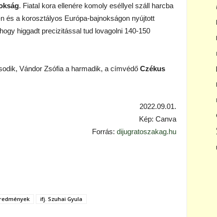
nokság
. Fiatal kora ellenére komoly eséllyel száll harcba
-n és a korosztályos Európa-bajnokságon nyújtott
hogy higgadt precizitással tud lovagolni 140-150
odik, Vándor Zsófia a harmadik, a címvédő
Czékus
2022.09.01.
Kép: Canva
Forrás:
dijugratoszakag.hu
eredmények
ifj. Szuhai Gyula