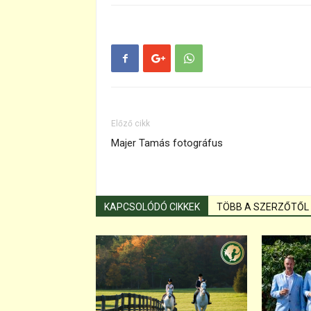
Előző cikk
Majer Tamás fotográfus
KAPCSOLÓDÓ CIKKEK
TÖBB A SZERZŐTŐL