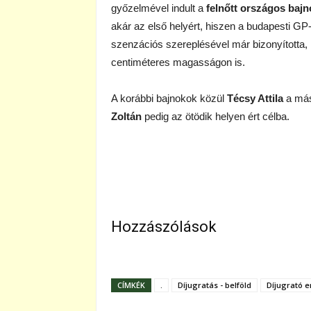
győzelmével indult a
felnőtt országos baj
akár az első helyért, hiszen a budapesti GP
szenzációs szereplésével már bizonyította, 
centiméteres magasságon is.
A korábbi bajnokok közül
Técsy Attila
a más
Zoltán
pedig az ötödik helyen ért célba.
Hozzászólások
CÍMKÉK
.
Díjugratás - belföld
Díjugrató 