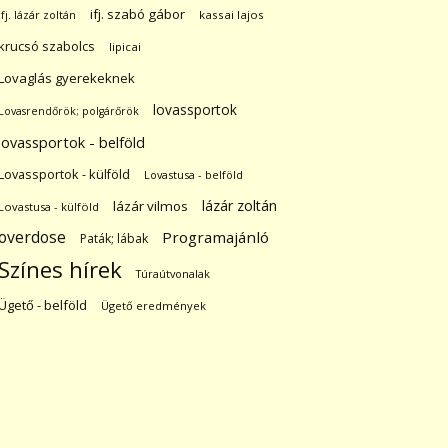
ifj. szabó gábor
ifj. lázár zoltán
kassai lajos
krucsó szabolcs
lipicai
Lovaglás gyerekeknek
lovassportok
Lovasrendőrök; polgárőrök
lovassportok - belföld
Lovassportok - külföld
Lovastusa - belföld
lázár zoltán
lázár vilmos
Lovastusa - külföld
overdose
Programajánló
Paták; lábak
Színes hírek
Túraútvonalak
Ügető - belföld
Ügető eredmények