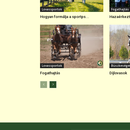
Lovassportok
Fogathajtás
Hogyan formálja a sportps...
Hazaérkezte
Lovassportok
Büszkesége
Fogathajtás
Díjlovasok