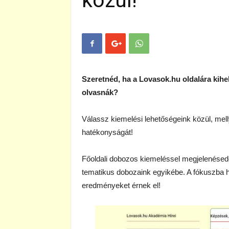
közül!
Szeretnéd, ha a Lovasok.hu oldalára kihe
olvasnák?
Válassz kiemelési lehetőségeink közül, me
hatékonyságát!
Főoldali dobozos kiemeléssel megjelenésede
tematikus dobozaink egyikébe. A fókuszba h
eredményeket érnek el!