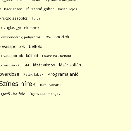
ifj. szabó gábor
ifj. lázár zoltán
kassai lajos
krucsó szabolcs
lipicai
Lovaglás gyerekeknek
lovassportok
Lovasrendőrök; polgárőrök
lovassportok - belföld
Lovassportok - külföld
Lovastusa - belföld
lázár zoltán
lázár vilmos
Lovastusa - külföld
overdose
Programajánló
Paták; lábak
Színes hírek
Túraútvonalak
Ügető - belföld
Ügető eredmények