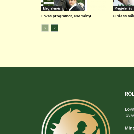
Megjelenés
Megjelenés
Lovas programot, eseményt...
Hirdess nálu
RÓ
Lova
lova
Mind