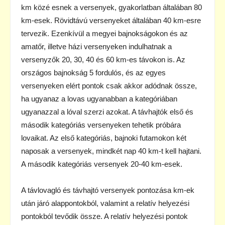
km közé esnek a versenyek, gyakorlatban általában 80
km-esek. Rövidtávú versenyeket általában 40 km-esre
tervezik. Ezenkívül a megyei bajnokságokon és az
amatőr, illetve házi versenyeken indulhatnak a
versenyzők 20, 30, 40 és 60 km-es távokon is. Az
országos bajnokság 5 fordulós, és az egyes
versenyeken elért pontok csak akkor adódnak össze,
ha ugyanaz a lovas ugyanabban a kategóriában
ugyanazzal a lóval szerzi azokat. A távhajtók első és
második kategóriás versenyeken tehetik próbára
lovaikat. Az első kategóriás, bajnoki futamokon két
naposak a versenyek, mindkét nap 40 km-t kell hajtani.
A második kategóriás versenyek 20-40 km-esek.
A távlovagló és távhajtó versenyek pontozása km-ek
után járó alappontokból, valamint a relatív helyezési
pontokból tevődik össze. A relatív helyezési pontok