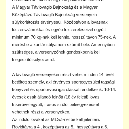
A Magyar Távlovagló Bajnokság és a Magyar
Középtávú Távlovagló Bajnokság versenyein
súlykorlátozás érvényesül. Középtávon a lovasnak
lószerszámokkal és egyéb felszereléseivel együtt
minimum 70 kg-nak kell lennie, hosszú távon 75-nek. A
mérésbe a kantár súlya nem számít bele. Amennyiben
szükséges, a versenyzőnek gondoskodnia kell
kiegészítő súlyozásról.
A távlovagló versenyeken részt vehet minden 14. évét
betöltött személy, aki érvényes sportegyesületi tagsági
könyvvel és sportorvosi igazolással rendelkezik. 10-14.
évesek csak állandó felnőtt (18 év feletti) lovas
kísérővel együtt, írásos szülői beleegyezéssel
vehetnek részt a versenyeken.
Az induló lovakat az MLSZ-nél be kell jelenteni.
Rövidtávra a 4., középtávra az 5., hosszútávra a 6.