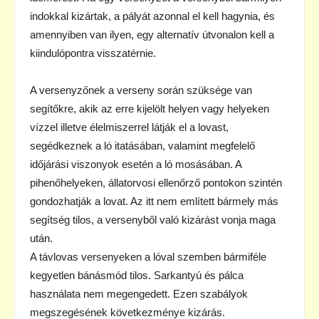
indokkal kizártak, a pályát azonnal el kell hagynia, és
amennyiben van ilyen, egy alternatív útvonalon kell a
kiindulópontra visszatérnie.
A versenyzőnek a verseny során szüksége van
segítőkre, akik az erre kijelölt helyen vagy helyeken
vízzel illetve élelmiszerrel látják el a lovast,
segédkeznek a ló itatásában, valamint megfelelő
időjárási viszonyok esetén a ló mosásában. A
pihenőhelyeken, állatorvosi ellenőrző pontokon szintén
gondozhatják a lovat. Az itt nem említett bármely más
segítség tilos, a versenyből való kizárást vonja maga
után.
A távlovas versenyeken a lóval szemben bármiféle
kegyetlen bánásmód tilos. Sarkantyú és pálca
használata nem megengedett. Ezen szabályok
megszegésének következménye kizárás.