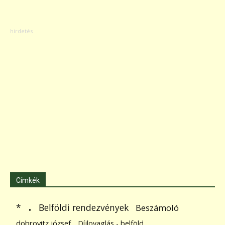
Címkék
.
Belföldi rendezvények
*
Beszámoló
dobrovitz józsef
Díjlovaglás - belföld