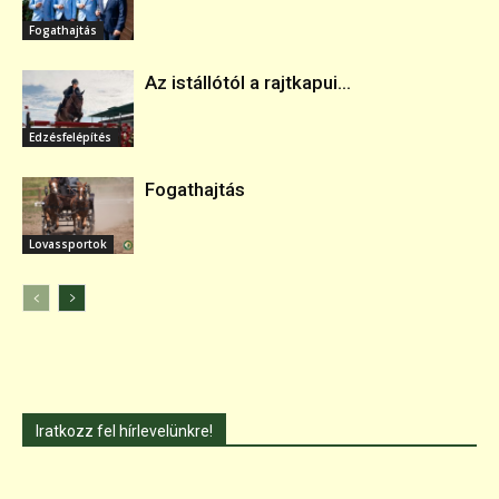
Fogathajtás
Az istállótól a rajtkapui...
Edzésfelépítés
Fogathajtás
Lovassportok
Iratkozz fel hírlevelünkre!