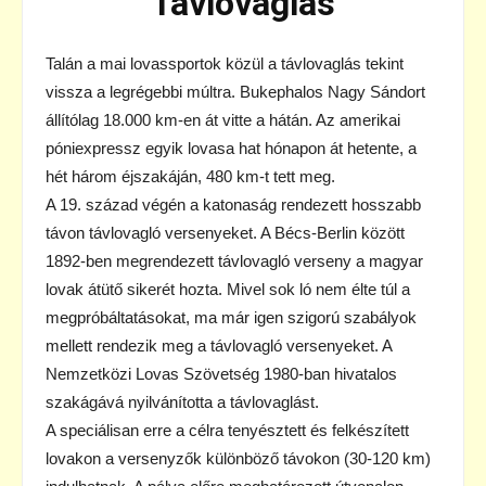
Távlovaglás
Talán a mai lovassportok közül a távlovaglás tekint
vissza a legrégebbi múltra. Bukephalos Nagy Sándort
állítólag 18.000 km-en át vitte a hátán. Az amerikai
póniexpressz egyik lovasa hat hónapon át hetente, a
hét három éjszakáján, 480 km-t tett meg.
A 19. század végén a katonaság rendezett hosszabb
távon távlovagló versenyeket. A Bécs-Berlin között
1892-ben megrendezett távlovagló verseny a magyar
lovak átütő sikerét hozta. Mivel sok ló nem élte túl a
megpróbáltatásokat, ma már igen szigorú szabályok
mellett rendezik meg a távlovagló versenyeket. A
Nemzetközi Lovas Szövetség 1980-ban hivatalos
szakágává nyilvánította a távlovaglást.
A speciálisan erre a célra tenyésztett és felkészített
lovakon a versenyzők különböző távokon (30-120 km)