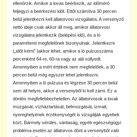
ellenőrzik. Amikor a lovas beérkezik, az időmérő
feljegyzi a beérkezési időt. Ettől számítva 30 percen
belül jelentkezni kell állatorvosi vizsgálatra. A versenyző
nettó ideje csak akkor áll meg, amikor állatorvosi
vizsgálatra jelentkezik (belépési idő), és a ló
paraméterei megfelelőnek bizonyulnak. Jelentkezni
(„időt kérni” )akkor lehet, amikor a ló pulzusszáma
percenként 64-re, 60-ra vagy az alá süllyedt.
Amennyiben a mért értékek nem megfelelőek, a 30
percen belül még egyszer lehet jelentkezni.
Amennyiben a ló pulzusa és légzése 30 percen belül
sem áll helyre, akkor a versenyből ki kell zárni. Ez a
döntés megfellebbezhetetlen. Az állatorvosok a lovak
mozgását, vízháztartását, bélmozgását, izmait,
nyereghelyének érzékenységét is vizsgálják egyebek
közt. Bármely sérülés, sántaság, egyéb egészségügyi
probléma esetén az állatorvos dönt a versenyből való