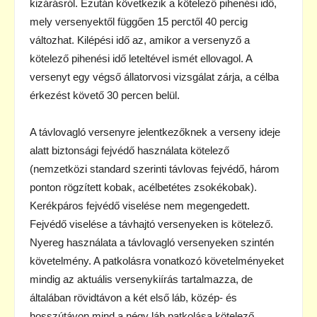
kizárásról. Ezután következik a kötelező pihenési idő,
mely versenyektől függően 15 perctől 40 percig
változhat. Kilépési idő az, amikor a versenyző a
kötelező pihenési idő leteltével ismét ellovagol. A
versenyt egy végső állatorvosi vizsgálat zárja, a célba
érkezést követő 30 percen belül.
A távlovagló versenyre jelentkezőknek a verseny ideje
alatt biztonsági fejvédő használata kötelező
(nemzetközi standard szerinti távlovas fejvédő, három
ponton rögzített kobak, acélbetétes zsokékobak).
Kerékpáros fejvédő viselése nem megengedett.
Fejvédő viselése a távhajtó versenyeken is kötelező.
Nyereg használata a távlovagló versenyeken szintén
követelmény. A patkolásra vonatkozó követelményeket
mindig az aktuális versenykiírás tartalmazza, de
általában rövidtávon a két első láb, közép- és
hosszútávon mind a négy láb patkolása kötelező.