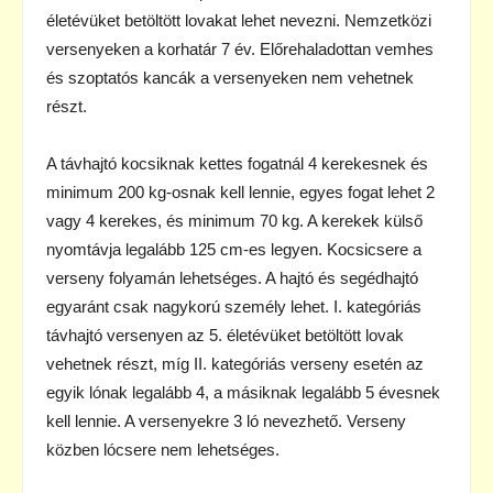
életévüket betöltött lovakat lehet nevezni. Nemzetközi
versenyeken a korhatár 7 év. Előrehaladottan vemhes
és szoptatós kancák a versenyeken nem vehetnek
részt.
A távhajtó kocsiknak kettes fogatnál 4 kerekesnek és
minimum 200 kg-osnak kell lennie, egyes fogat lehet 2
vagy 4 kerekes, és minimum 70 kg. A kerekek külső
nyomtávja legalább 125 cm-es legyen. Kocsicsere a
verseny folyamán lehetséges. A hajtó és segédhajtó
egyaránt csak nagykorú személy lehet. I. kategóriás
távhajtó versenyen az 5. életévüket betöltött lovak
vehetnek részt, míg II. kategóriás verseny esetén az
egyik lónak legalább 4, a másiknak legalább 5 évesnek
kell lennie. A versenyekre 3 ló nevezhető. Verseny
közben lócsere nem lehetséges.