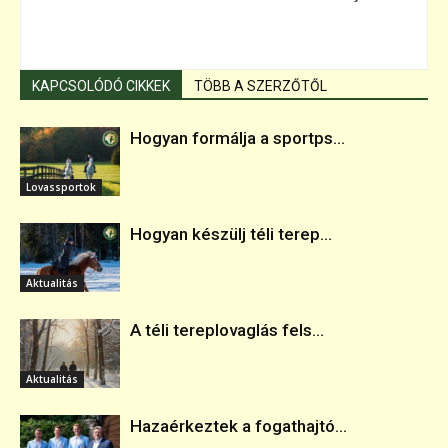
KAPCSOLÓDÓ CIKKEK
TÖBB A SZERZŐTŐL
Hogyan formálja a sportps...
Lovassportok
Hogyan készülj téli terep...
Aktualitás
A téli tereplovaglás fels...
Aktualitás
Hazaérkeztek a fogathajtó...