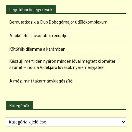
Legutóbbi bejegyzések
Bemutatkozik a Club Dobogómajor üdülőkomplexum
A tökéletes lovastábor receptje
Kötőfék-dilemma a karámban
Készülj, mert idén nyáron minden lóval megtett kilométer
számít – indul a Vidékjáró lovasok nyereményjáték!
A méz, mint takarmánykiegészítő
Kategóriák
Kategóriák