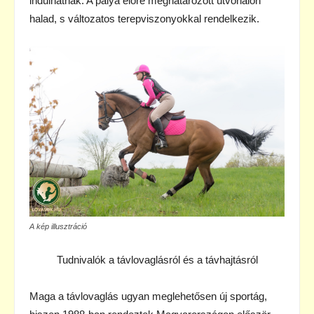
indulhatnak. A pálya előre meghatározott útvonalon
halad, s változatos terepviszonyokkal rendelkezik.
A kép illusztráció
Tudnivalók a távlovaglásról és a távhajtásról
Maga a távlovaglás ugyan meglehetősen új sportág,