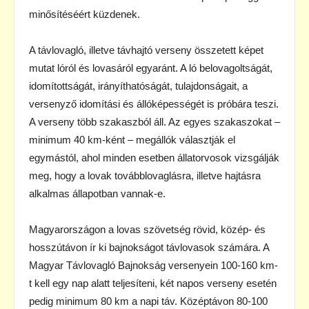
minősítéséért küzdenek.
A távlovagló, illetve távhajtó verseny összetett képet
mutat lóról és lovasáról egyaránt. A ló belovagoltságát,
idomítottságát, irányíthatóságát, tulajdonságait, a
versenyző idomítási és állóképességét is próbára teszi.
A verseny több szakaszból áll. Az egyes szakaszokat –
minimum 40 km-ként – megállók választják el
egymástól, ahol minden esetben állatorvosok vizsgálják
meg, hogy a lovak továbblovaglásra, illetve hajtásra
alkalmas állapotban vannak-e.
Magyarországon a lovas szövetség rövid, közép- és
hosszútávon ír ki bajnokságot távlovasok számára. A
Magyar Távlovagló Bajnokság versenyein 100-160 km-
t kell egy nap alatt teljesíteni, két napos verseny esetén
pedig minimum 80 km a napi táv. Középtávon 80-100