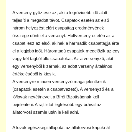
A verseny győztese az, aki a legrövidebb idő alatt
teljesíti a megadott távot. Csapatok esetén az első
három helyezést elért csapattag eredményének
összege dönti el a versenyt. Holtverseny esetén az a
csapat lesz az első, akinek a harmadik csapattagja érte
el a legjobb időt. Háromtagú csapatok megelőzik az egy
vagy két tagból álló csapatokat. Az a versenyző, akit
egy versenyből kizárnak, az adott verseny általános
értékeléséből is kiesik.
A versenyre minden versenyző maga jelentkezik
(csapatok esetén a csapatvezető). A versenyző és a
ló/lovak nevét/neveit a Bírói Bizottságnak kell
bejelenteni. A rajtlistát legkésőbb egy órával az
állatorvosi szemle után le kell adni.
A lovak egészségi állapotát az állatorvosi kapuknál