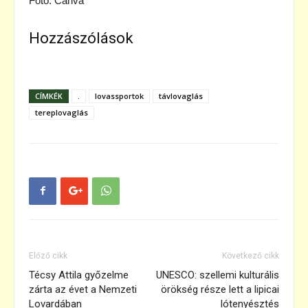
Fotó: Canva
Hozzászólások
CÍMKÉK
.
lovassportok
távlovaglás
tereplovaglás
Előző cikk
Következő cikk
Técsy Attila győzelme
UNESCO: szellemi kulturális
zárta az évet a Nemzeti
örökség része lett a lipicai
Lovardában
lótenyésztés