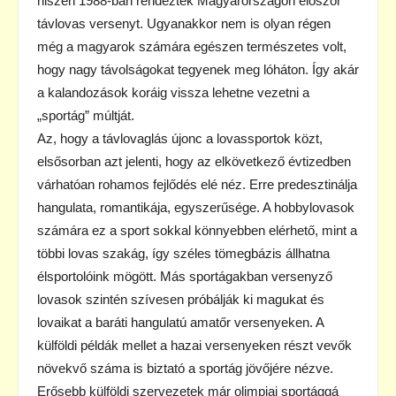
hiszen 1988-ban rendeztek Magyarországon először
távlovas versenyt. Ugyanakkor nem is olyan régen
még a magyarok számára egészen természetes volt,
hogy nagy távolságokat tegyenek meg lóháton. Így akár
a kalandozások koráig vissza lehetne vezetni a
„sportág” múltját.
Az, hogy a távlovaglás újonc a lovassportok közt,
elsősorban azt jelenti, hogy az elkövetkező évtizedben
várhatóan rohamos fejlődés elé néz. Erre predesztinálja
hangulata, romantikája, egyszerűsége. A hobbylovasok
számára ez a sport sokkal könnyebben elérhető, mint a
többi lovas szakág, így széles tömegbázis állhatna
élsportolóink mögött. Más sportágakban versenyző
lovasok szintén szívesen próbálják ki magukat és
lovaikat a baráti hangulatú amatőr versenyeken. A
külföldi példák mellet a hazai versenyeken részt vevők
növekvő száma is biztató a sportág jövőjére nézve.
Erősebb külföldi szervezetek már olimpiai sportággá