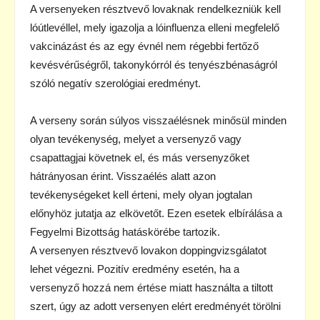
A versenyeken résztvevő lovaknak rendelkezniük kell
lóútlevéllel, mely igazolja a lóinfluenza elleni megfelelő
vakcinázást és az egy évnél nem régebbi fertőző
kevésvérűségről, takonykórról és tenyészbénaságról
szóló negatív szerológiai eredményt.
A verseny során súlyos visszaélésnek minősül minden
olyan tevékenység, melyet a versenyző vagy
csapattagjai követnek el, és más versenyzőket
hátrányosan érint. Visszaélés alatt azon
tevékenységeket kell érteni, mely olyan jogtalan
előnyhöz jutatja az elkövetőt. Ezen esetek elbírálása a
Fegyelmi Bizottság hatáskörébe tartozik.
A versenyen résztvevő lovakon doppingvizsgálatot
lehet végezni. Pozitív eredmény esetén, ha a
versenyző hozzá nem értése miatt használta a tiltott
szert, úgy az adott versenyen elért eredményét törölni