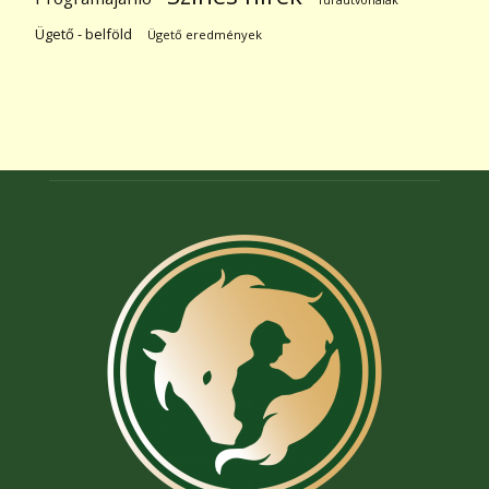
Ügető - belföld
Ügető eredmények