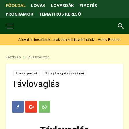
FŐOLDAL
LOVAK
LOVARDÁK
PIACTÉR
PROGRAMOK
TEMATIKUS KERESŐ
A lovak is beszélnek...csak oda kell figyelni rájuk! - Monty Roberts
Kezdőlap
Lovassportok
Lovassportok
Tereplovaglás szabályai
Távlovaglás