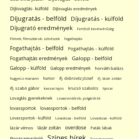
Díjlovaglás- külföld
Díjlovaglás eredmények
Díjugratás - belföld
Díjugratás - külföld
Díjugrató eredmények
Fertőző kevésvérűség
Filmek; filmsztárok; színészek
fogathajtás
Fogathajtás - belföld
Fogathajtás - külföld
Galopp - belföld
Fogathajtás eredmények
Galopp - külföld
Galopp eredmények
horváth balázs
humor
ifj. dobrovitz józsef
hugyecz mariann
ifj. lázár zoltán
ifj. szabó gábor
krucsó szabolcs
kassai lajos
lipicai
Lovaglás gyerekeknek
Lovasrendőrök; polgárőrök
lovassportok
lovassportok - belföld
Lovassportok - külföld
Lovastusa - belföld
Lovastusa - külföld
overdose
lázár zoltán
lázár vilmos
Paták; lábak
Színes hírek
Programajánló
Túraútvonalak