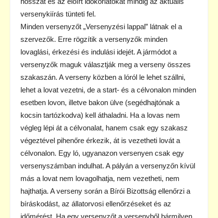
hosszát és az előírt időkorlátokat mindig az aktuális
versenykiírás tünteti fel.
Minden versenyzőt „Versenyzési lappal” látnak el a
szervezők. Erre rögzítik a versenyzők minden
lovaglási, érkezési és indulási idejét. A jármódot a
versenyzők maguk választják meg a verseny összes
szakaszán. A verseny közben a lóról le lehet szállni,
lehet a lovat vezetni, de a start- és a célvonalon minden
esetben lovon, illetve bakon ülve (segédhajtónak a
kocsin tartózkodva) kell áthaladni. Ha a lovas nem
végleg lépi át a célvonalat, hanem csak egy szakasz
végeztével pihenőre érkezik, át is vezetheti lovát a
célvonalon. Egy ló, ugyanazon versenyen csak egy
versenyszámban indulhat. A pályán a versenyzőn kívül
más a lovat nem lovagolhatja, nem vezetheti, nem
hajthatja. A verseny során a Bírói Bizottság ellenőrzi a
bíráskodást, az állatorvosi ellenőrzéseket és az
időmérést. Ha egy versenyzőt a versenyből bármilyen