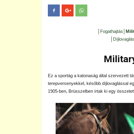
│
Fogathajtás
│
Mili
│
Díjlovaglá
Militar
Ez a sportág a katonaság által szervezett tá
terepversenyekkel, később díjlovaglással egé
1905-ben, Brüsszelben írtak ki egy összetet