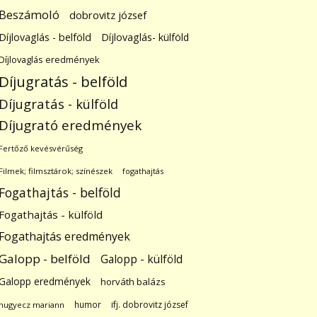
Beszámoló
dobrovitz józsef
Díjlovaglás - belföld
Díjlovaglás- külföld
Díjlovaglás eredmények
Díjugratás - belföld
Díjugratás - külföld
Díjugrató eredmények
Fertőző kevésvérűség
Filmek; filmsztárok; színészek
fogathajtás
Fogathajtás - belföld
Fogathajtás - külföld
Fogathajtás eredmények
Galopp - belföld
Galopp - külföld
Galopp eredmények
horváth balázs
humor
ifj. dobrovitz józsef
hugyecz mariann