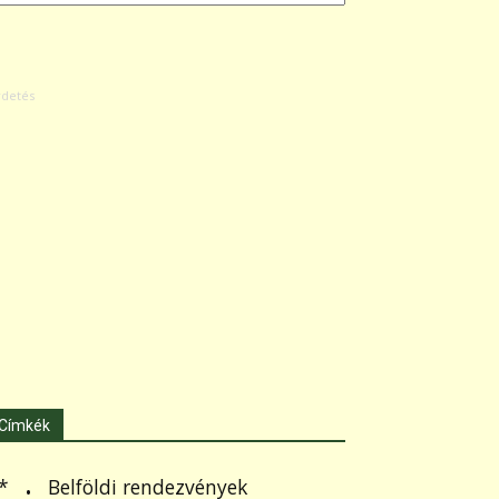
Címkék
.
Belföldi rendezvények
*