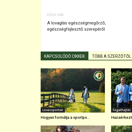
Előző cikk
A lovaglás egészségmegőrző,
egészségfejlesztő szerepéről
KAPCSOLÓDÓ CIKKEK
TÖBB A SZERZŐTŐL
Lovassportok
Fogathajtás
Hogyan formálja a sportps...
Hazaérkezte