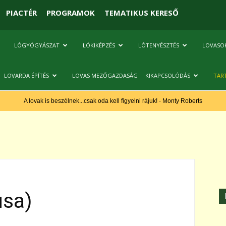
PIACTÉR
PROGRAMOK
TEMATIKUS KERESŐ
LÓGYÓGYÁSZAT
LÓKIKÉPZÉS
LÓTENYÉSZTÉS
LOVASO
LOVARDA ÉPÍTÉS
LOVAS MEZŐGAZDASÁG
KIKAPCSOLÓDÁS
TAR
A lovak is beszélnek...csak oda kell figyelni rájuk! - Monty Roberts
usa)