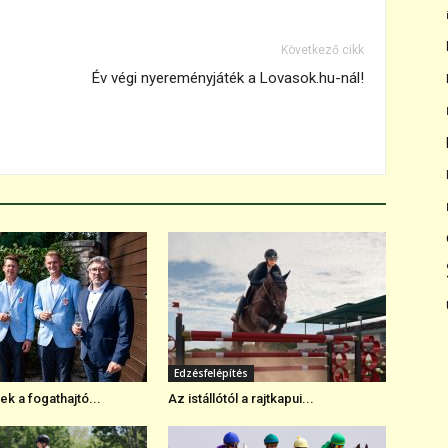
Következő cikk
Év végi nyereményjáték a Lovasok.hu-nál!
Edzésfelépítés
k a fogathajtó...
Az istállótól a rajtkapui...