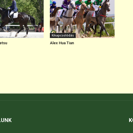
Kikapcsolódás
etsu
Alex Hua Tian
LUNK
K