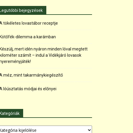
Legutóbbi bejegyzések
A tökéletes lovastábor receptje
Kötőfék-dilemma a karámban
Készülj, mert idén nyáron minden lóval megtett
kilométer számít – indul a Vidékjáró lovasok
nyereményjáték!
A méz, mint takarmánykiegészítő
A lóúsztatás módjai és előnyei
Kategóriák
tegóriák