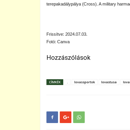
terepakadálypálya (Cross). A military har
Frissítve: 2024.07.03.
Fotó: Canva
Hozzászólások
CÍMKÉK
.
lovassportok
lovastusa
lova