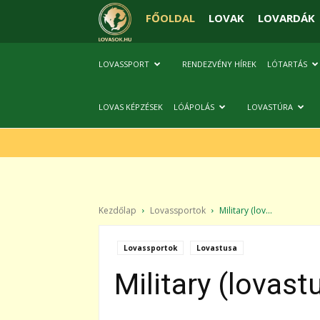
FŐOLDAL
LOVAK
LOVARDÁK
LOVASSPORT
RENDEZVÉNY HÍREK
LÓTARTÁS
LOVAS KÉPZÉSEK
LÓÁPOLÁS
LOVASTÚRA
Kezdőlap
Lovassportok
Military (lov...
Lovassportok
Lovastusa
Military (lovast