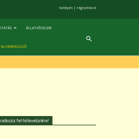
belépés
|
regisztráció
KTATÁS
ÁLLATVÉDELEM
TALOMBEKÜLDŐ
Iratkozz fel hírlevelünkre!