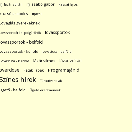
ifj. szabó gábor
ifj. lázár zoltán
kassai lajos
krucsó szabolcs
lipicai
Lovaglás gyerekeknek
lovassportok
Lovasrendőrök; polgárőrök
lovassportok - belföld
Lovassportok - külföld
Lovastusa - belföld
lázár zoltán
lázár vilmos
Lovastusa - külföld
overdose
Programajánló
Paták; lábak
Színes hírek
Túraútvonalak
Ügető - belföld
Ügető eredmények