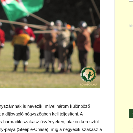
nyszámnak is nevezik, mivel három különböző
a díjlovagló négyszögben kell teljesíteni. A
 és harmadik szakasz ösvényeken, utakon keresztül
y-pálya (Steeple-Chase), míg a negyedik szakasz a