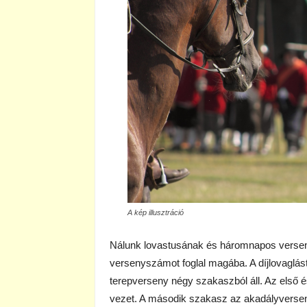
A kép illusztráció
Nálunk lovastusának és háromnapos verse
versenyszámot foglal magába. A díjlovaglást 
terepverseny négy szakaszból áll. Az első
vezet. A második szakasz az akadályversen