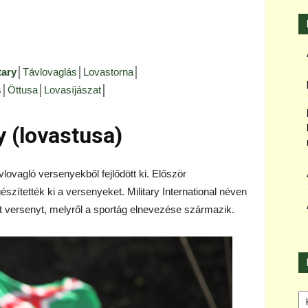
tary
│
Távlovaglás
│
Lovastorna
│
s
│
Öttusa
│
Lovasíjászat
│
y (lovastusa)
vlovagló versenyekből fejlődött ki. Először
szítették ki a versenyeket. Military International néven
t versenyt, melyről a sportág elnevezése származik.
Ka