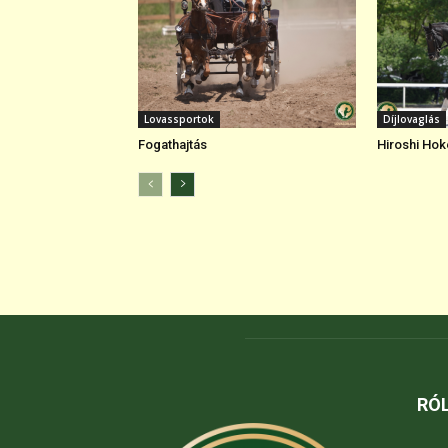
Lovassportok
Díjlovaglás
Fogathajtás
Hiroshi Hok
RÓ