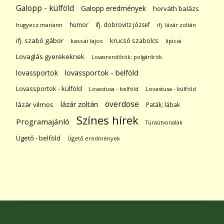
Galopp - külföld
Galopp eredmények
horváth balázs
humor
ifj. dobrovitz józsef
hugyecz mariann
ifj. lázár zoltán
ifj. szabó gábor
krucsó szabolcs
kassai lajos
lipicai
Lovaglás gyerekeknek
Lovasrendőrök; polgárőrök
lovassportok
lovassportok - belföld
Lovassportok - külföld
Lovastusa - belföld
Lovastusa - külföld
overdose
lázár zoltán
lázár vilmos
Paták; lábak
Színes hírek
Programajánló
Túraútvonalak
Ügető - belföld
Ügető eredmények