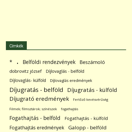
Címkék
.
Belföldi rendezvények
*
Beszámoló
dobrovitz józsef
Díjlovaglás - belföld
Díjlovaglás- külföld
Díjlovaglás eredmények
Díjugratás - belföld
Díjugratás - külföld
Díjugrató eredmények
Fertőző kevésvérűség
Filmek; filmsztárok; színészek
fogathajtás
Fogathajtás - belföld
Fogathajtás - külföld
Galopp - belföld
Fogathajtás eredmények