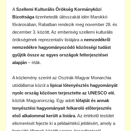
A
Szellemi Kulturális Örökség Kormányközi
Bizottsága
tizenhetedik ülésszakát idén Marokkó
fővárosában, Rabatban rendezik meg november 28. és
december 3. között. Az emberiség szellemi kulturális
örökségének reprezentatív listájára a
nemzedékről
nemzedékre hagyományozódó közösségi tudást
gyűjtik össze az egyes országok felterjesztései
alapján
– írták.
A közlemény szerint az Osztrák-Magyar Monarchia
utódállamai közül a
lipicai lótenyésztés hagyományát
nyolc ország közösen terjesztette az UNESCO elé
,
köztük Magyarország. Egy adott
lófajtát és annak
tenyésztési hagyományait felkaroló előterjesztés
első alkalommal került a listára
. Az értékelő testület
elismerését fejezte ki a példaértékű jelölésért, amely a
benyújtó államok közötti szoros összefogásról