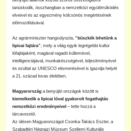
tanúskodik, összhangban a nemzetközi együttműködés
elveivel és az egyezmény kölcsönös megértésének
előmozdításával.
Az agrárminiszter hangsúlyozta,
“büszkék lehetünk a
lipicai fajtára”
, mely a világ egyik legrégebbi kultúr
lófajtájaként, magával ragadó küllemével,
intelligenciájával, munkakészségével, teljesítményével
és ezúttal az UNESCO elismerésével is igazolja helyét
a 21. század lovas életében.
Magyarország
a benyújtó országok között is
kiemelkedik a lipicai lóval gyakorolt fogathajtás
nemzetközi eredményeivel
– tette hozzá a
tárcavezető.
Az ülésen Magyarországot Csonka-Takács Eszter, a
Szabadtéri Néprajzi Múzeum Szellemi Kulturális