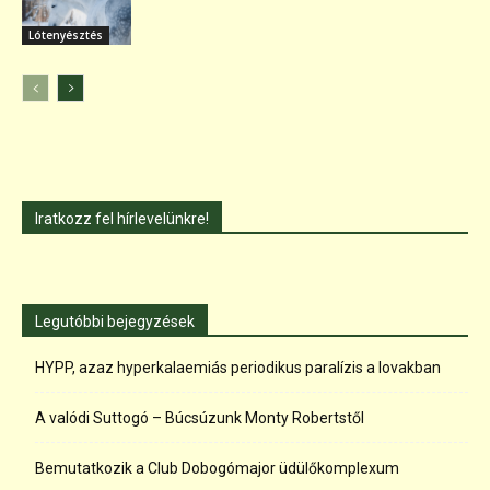
Lótenyésztés
Iratkozz fel hírlevelünkre!
Legutóbbi bejegyzések
HYPP, azaz hyperkalaemiás periodikus paralízis a lovakban
A valódi Suttogó – Búcsúzunk Monty Robertstől
Bemutatkozik a Club Dobogómajor üdülőkomplexum