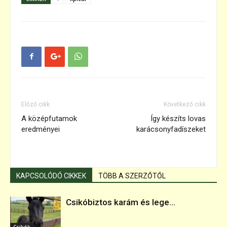
Előző cikk
Következő cikk
A középfutamok
Így készíts lovas
eredményei
karácsonyfadíszeket
KAPCSOLÓDÓ CIKKEK
TÖBB A SZERZŐTŐL
Csikóbiztos karám és lege...
Csikók