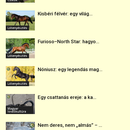
Kisbéri félvér: egy világ...
Lótenyésztés
Furioso–North Star: hagyo...
Lótenyésztés
Nóniusz: egy legendás mag...
Lótenyésztés
Egy csattanás ereje: a ka...
Magyar
lovaskultúra
Nem deres, nem „almás” – ...