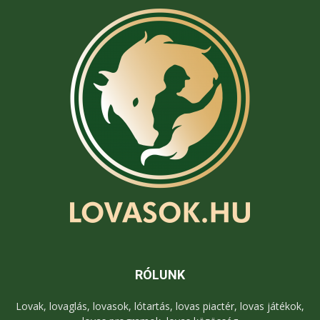
RÓLUNK
Lovak, lovaglás, lovasok, lótartás, lovas piactér, lovas játékok,