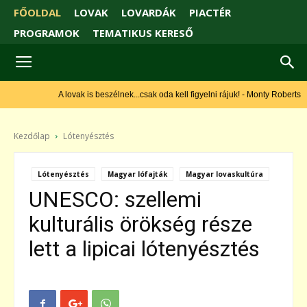
FŐOLDAL
LOVAK
LOVARDÁK
PIACTÉR
PROGRAMOK
TEMATIKUS KERESŐ
A lovak is beszélnek...csak oda kell figyelni rájuk! - Monty Roberts
Kezdőlap
Lótenyésztés
Lótenyésztés
Magyar lófajták
Magyar lovaskultúra
UNESCO: szellemi
kulturális örökség része
lett a lipicai lótenyésztés