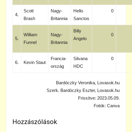
Scott
Nagy-
Hello
0
4.
Brash
Britannia
Sanctos
Billy
William
Nagy-
0
5.
Angelo
Funnel
Britannia
Francia-
Silvana
0
6.
Kevin Staut
ország
HDC
Bardóczky Veronika, Lovasok.hu
Szerk. Bardóczky Eszter, Lovasok.hu
Frissítve: 2023.05.09.
Fotók: Canva
Hozzászólások