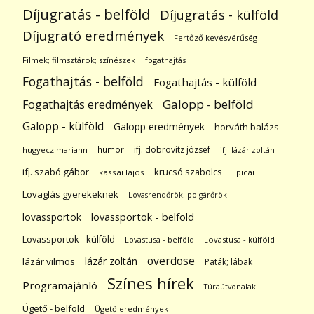
Díjugratás - belföld
Díjugratás - külföld
Díjugrató eredmények
Fertőző kevésvérűség
Filmek; filmsztárok; színészek
fogathajtás
Fogathajtás - belföld
Fogathajtás - külföld
Galopp - belföld
Fogathajtás eredmények
Galopp - külföld
Galopp eredmények
horváth balázs
humor
ifj. dobrovitz józsef
hugyecz mariann
ifj. lázár zoltán
ifj. szabó gábor
krucsó szabolcs
kassai lajos
lipicai
Lovaglás gyerekeknek
Lovasrendőrök; polgárőrök
lovassportok
lovassportok - belföld
Lovassportok - külföld
Lovastusa - belföld
Lovastusa - külföld
overdose
lázár zoltán
lázár vilmos
Paták; lábak
Színes hírek
Programajánló
Túraútvonalak
Ügető - belföld
Ügető eredmények