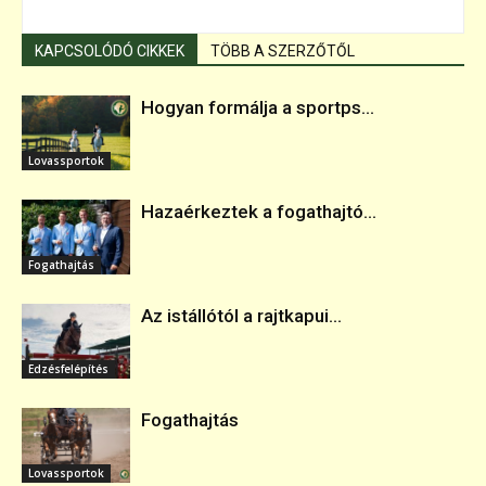
KAPCSOLÓDÓ CIKKEK
TÖBB A SZERZŐTŐL
Hogyan formálja a sportps...
Lovassportok
Hazaérkeztek a fogathajtó...
Fogathajtás
Az istállótól a rajtkapui...
Edzésfelépítés
Fogathajtás
Lovassportok