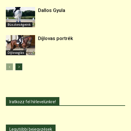
Dallos Gyula
Büszkeségeink
Díjlovas portrék
Díjlovaglás
Iratkozz fel hírlevelünkre!
Legutóbbi bejegyzések