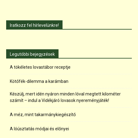
Iratkozz fel hírlevelünkre!
Legutóbbi bejegyzések
A tökéletes lovastábor receptje
Kötőfék-dilemma a karámban
Készülj, mert idén nyáron minden lóval megtett kilométer
számít – indul a Vidékjáró lovasok nyereményjáték!
A méz, mint takarmánykiegészítő
A lóúsztatás módjai és előnyei