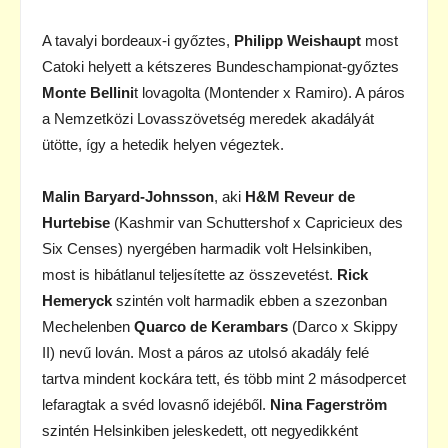
A tavalyi bordeaux-i győztes,
Philipp Weishaupt
most
Catoki helyett a kétszeres Bundeschampionat-győztes
Monte Bellini
t lovagolta (Montender x Ramiro). A páros
a Nemzetközi Lovasszövetség meredek akadályát
ütötte, így a hetedik helyen végeztek.
Malin Baryard-Johnsson
, aki
H&M Reveur de
Hurtebise
(Kashmir van Schuttershof x Capricieux des
Six Censes) nyergében harmadik volt Helsinkiben,
most is hibátlanul teljesítette az összevetést.
Rick
Hemeryck
szintén volt harmadik ebben a szezonban
Mechelenben
Quarco de Kerambars
(Darco x Skippy
II) nevű lován. Most a páros az utolsó akadály felé
tartva mindent kockára tett, és több mint 2 másodpercet
lefaragtak a svéd lovasnő idejéből.
Nina Fagerström
szintén Helsinkiben jeleskedett, ott negyedikként