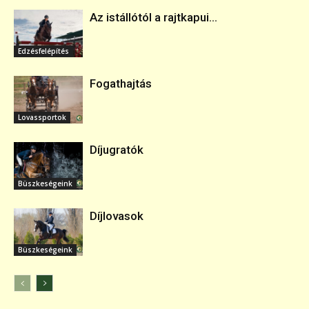
Az istállótól a rajtkapui...
Edzésfelépítés
Fogathajtás
Lovassportok
Díjugratók
Büszkeségeink
Díjlovasok
Büszkeségeink