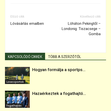
Előző cikk
Következő cikk
Lóvásárlás emailben
Lóháton Pekingtől –
Londonig: Tiszacsege –
Gomba
KAPCSOLÓDÓ CIKKEK
TÖBB A SZERZŐTŐL
Hogyan formálja a sportps...
Lovassportok
Hazaérkeztek a fogathajtó...
Fogathajtás