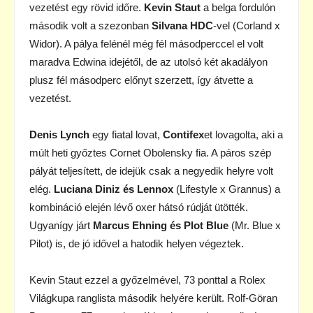
vezetést egy rövid időre.
Kevin Staut
a belga fordulón
második volt a szezonban
Silvana HDC
-vel (Corland x
Widor). A pálya felénél még fél másodperccel el volt
maradva Edwina idejétől, de az utolsó két akadályon
plusz fél másodperc előnyt szerzett, így átvette a
vezetést.
Denis Lynch
egy fiatal lovat,
Contifex
et lovagolta, aki a
múlt heti győztes Cornet Obolensky fia. A páros szép
pályát teljesített, de idejük csak a negyedik helyre volt
elég.
Luciana Diniz és Lennox
(Lifestyle x Grannus) a
kombináció elején lévő oxer hátsó rúdját ütötték.
Ugyanígy járt
Marcus Ehning és Plot Blue
(Mr. Blue x
Pilot) is, de jó idővel a hatodik helyen végeztek.
Kevin Staut ezzel a győzelmével, 73 ponttal a Rolex
Világkupa ranglista második helyére került. Rolf-Göran