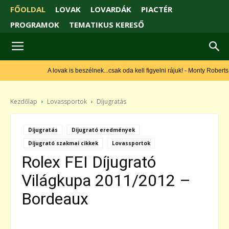
FŐOLDAL
LOVAK
LOVARDÁK
PIACTÉR
PROGRAMOK
TEMATIKUS KERESŐ
A lovak is beszélnek...csak oda kell figyelni rájuk! - Monty Roberts
Kezdőlap
Lovassportok
Díjugratás
Díjugratás
Díjugrató eredmények
Díjugrató szakmai cikkek
Lovassportok
Rolex FEI Díjugrató
Világkupa 2011/2012 –
Bordeaux