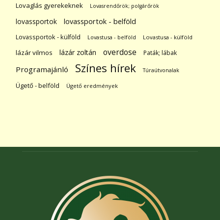
Lovaglás gyerekeknek
Lovasrendőrök; polgárőrök
lovassportok
lovassportok - belföld
Lovassportok - külföld
Lovastusa - belföld
Lovastusa - külföld
overdose
lázár zoltán
lázár vilmos
Paták; lábak
Színes hírek
Programajánló
Túraútvonalak
Ügető - belföld
Ügető eredmények