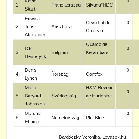
Kevin
0
1.
Franciaország
Silvana*HDC
Staut
Edwina
Cevo Itot du
0
2.
Tops-
Ausztrália
Château
Alexander
Quarco de
Rik
0
3.
Belgium
Kerambars
Hemeryck
Denis
0
4.
Írország
Contifex
Lynch
Malin
H&M Reveur
0
5.
Baryard-
Svédország
de Hurtebise
Johnsson
Marcus
0
6.
Németország
Plot Blue
Ehning
Bardóczky Veronika, Lovasok.hu