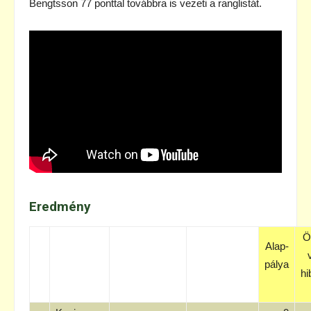
Bengtsson 77 ponttal továbbra is vezeti a ranglistát.
Eredmény
Ö
Alap-
pálya
hi