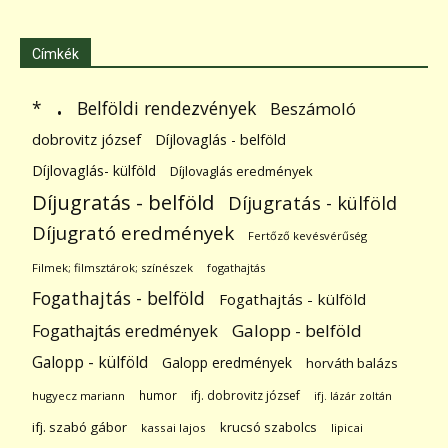
Címkék
.
Belföldi rendezvények
*
Beszámoló
dobrovitz józsef
Díjlovaglás - belföld
Díjlovaglás- külföld
Díjlovaglás eredmények
Díjugratás - belföld
Díjugratás - külföld
Díjugrató eredmények
Fertőző kevésvérűség
Filmek; filmsztárok; színészek
fogathajtás
Fogathajtás - belföld
Fogathajtás - külföld
Galopp - belföld
Fogathajtás eredmények
Galopp - külföld
Galopp eredmények
horváth balázs
humor
ifj. dobrovitz józsef
hugyecz mariann
ifj. lázár zoltán
ifj. szabó gábor
krucsó szabolcs
kassai lajos
lipicai