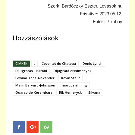
Szerk. Bardóczky Eszter, Lovasok.hu
Frissítve: 2023.05.12.
Fotók: Pixabay
Hozzászólások
CÍMKÉK
.
Cevo Itot du Chateau
Denis Lynch
Díjugratás - külföld
Díjugrató eredmények
Edwina Tops-Alexander
Kevin Staut
Malin Baryard-Johnsson
marcus ehning
Quarco de Kerambars
Rik Hemeryck
Silvana