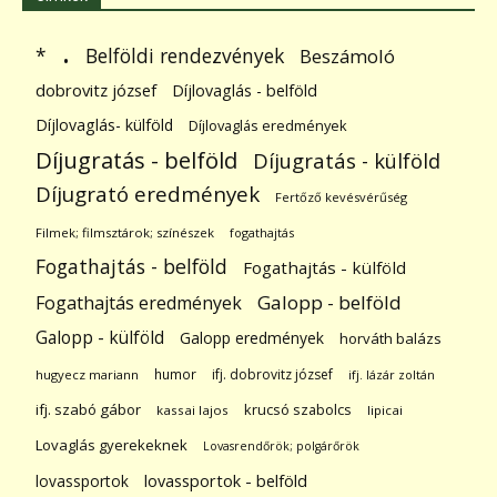
.
Belföldi rendezvények
*
Beszámoló
dobrovitz józsef
Díjlovaglás - belföld
Díjlovaglás- külföld
Díjlovaglás eredmények
Díjugratás - belföld
Díjugratás - külföld
Díjugrató eredmények
Fertőző kevésvérűség
Filmek; filmsztárok; színészek
fogathajtás
Fogathajtás - belföld
Fogathajtás - külföld
Galopp - belföld
Fogathajtás eredmények
Galopp - külföld
Galopp eredmények
horváth balázs
humor
ifj. dobrovitz józsef
hugyecz mariann
ifj. lázár zoltán
ifj. szabó gábor
krucsó szabolcs
kassai lajos
lipicai
Lovaglás gyerekeknek
Lovasrendőrök; polgárőrök
lovassportok
lovassportok - belföld