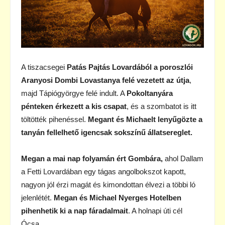
A tiszacsegei
Patás Pajtás Lovardából a poroszlói
Aranyosi Dombi Lovastanya felé vezetett az útja
,
majd Tápiógyörgye felé indult. A
Pokoltanyára
pénteken érkezett a kis csapat
, és a szombatot is itt
töltötték pihenéssel.
Megant és Michaelt lenyűgözte a
tanyán fellelhető igencsak sokszínű állatsereglet.
Megan a mai nap folyamán ért Gombára,
ahol Dallam
a Fetti Lovardában egy tágas angolbokszot kapott,
nagyon jól érzi magát és kimondottan élvezi a többi ló
jelenlétét.
Megan és Michael Nyerges Hotelben
pihenhetik ki a nap fáradalmait
. A holnapi úti cél
Ócsa.