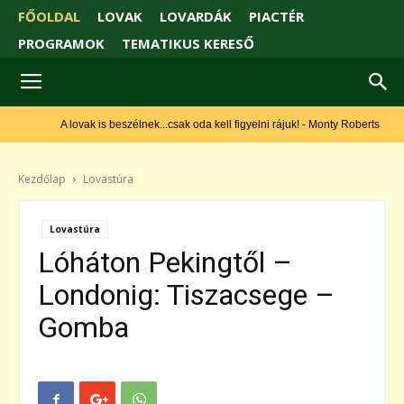
FŐOLDAL
LOVAK
LOVARDÁK
PIACTÉR
PROGRAMOK
TEMATIKUS KERESŐ
A lovak is beszélnek...csak oda kell figyelni rájuk! - Monty Roberts
Kezdőlap
Lovastúra
Lovastúra
Lóháton Pekingtől –
Londonig: Tiszacsege –
Gomba