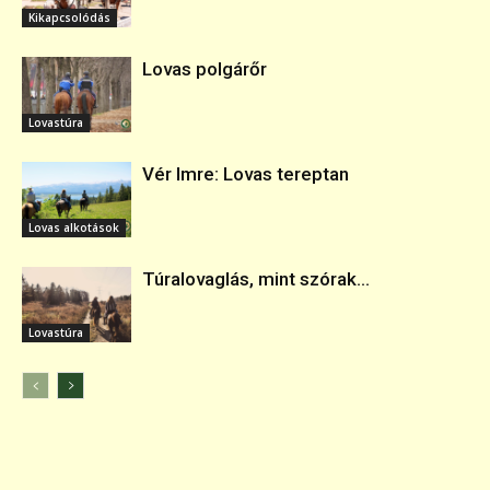
Kikapcsolódás
Lovas polgárőr
Lovastúra
Vér Imre: Lovas tereptan
Lovas alkotások
Túralovaglás, mint szórak...
Lovastúra