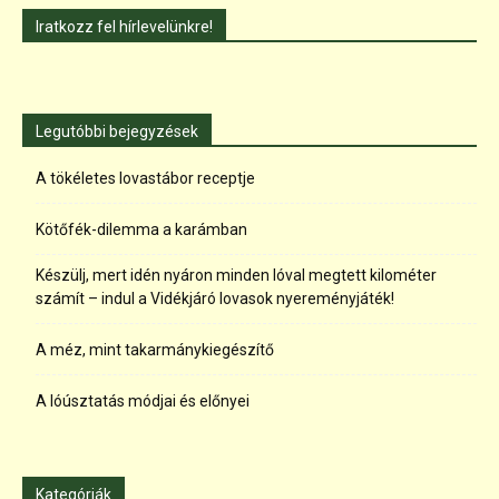
Iratkozz fel hírlevelünkre!
Legutóbbi bejegyzések
A tökéletes lovastábor receptje
Kötőfék-dilemma a karámban
Készülj, mert idén nyáron minden lóval megtett kilométer
számít – indul a Vidékjáró lovasok nyereményjáték!
A méz, mint takarmánykiegészítő
A lóúsztatás módjai és előnyei
Kategóriák