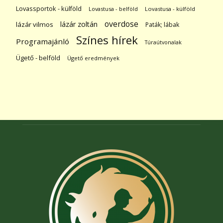
Lovassportok - külföld
Lovastusa - belföld
Lovastusa - külföld
overdose
lázár zoltán
lázár vilmos
Paták; lábak
Színes hírek
Programajánló
Túraútvonalak
Ügető - belföld
Ügető eredmények