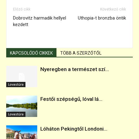
Előző cikk
Következő cikk
Dobrovitz harmadik hellyel
Uthopia-t bronzba öntik
kezdett
KAPCSOLÓDÓ CIKKEK
TÖBB A SZERZŐTŐL
Nyeregben a természet szí...
Lovastúra
Festői szépségű, lóval lá...
Lovastúra
Lóháton Pekingtől Londoni...