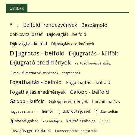
Címkék
.
Belföldi rendezvények
*
Beszámoló
dobrovitz józsef
Díjlovaglás - belföld
Díjlovaglás- külföld
Díjlovaglás eredmények
Díjugratás - belföld
Díjugratás - külföld
Díjugrató eredmények
Fertőző kevésvérűség
Filmek; filmsztárok; színészek
fogathajtás
Fogathajtás - belföld
Fogathajtás - külföld
Galopp - belföld
Fogathajtás eredmények
Galopp - külföld
Galopp eredmények
horváth balázs
humor
ifj. dobrovitz józsef
hugyecz mariann
ifj. lázár zoltán
ifj. szabó gábor
krucsó szabolcs
kassai lajos
lipicai
Lovaglás gyerekeknek
Lovasrendőrök; polgárőrök