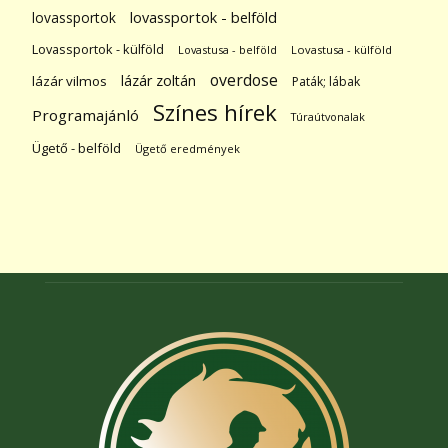
lovassportok
lovassportok - belföld
Lovassportok - külföld
Lovastusa - belföld
Lovastusa - külföld
overdose
lázár zoltán
lázár vilmos
Paták; lábak
Színes hírek
Programajánló
Túraútvonalak
Ügető - belföld
Ügető eredmények