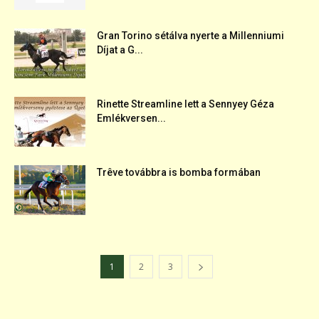
Gran Torino sétálva nyerte a Millenniumi
Díjat a G...
Rinette Streamline lett a Sennyey Géza
Emlékversen...
Trêve továbbra is bomba formában
1
2
3