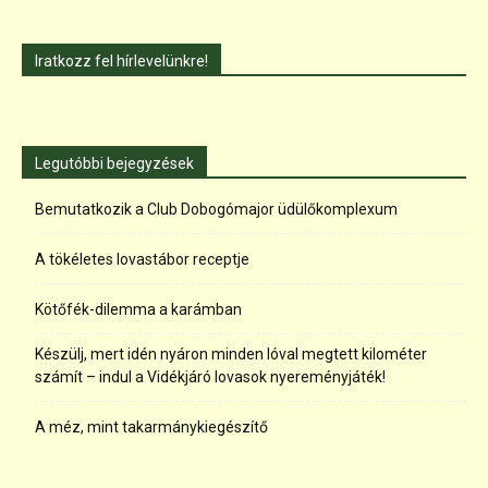
Iratkozz fel hírlevelünkre!
Legutóbbi bejegyzések
Bemutatkozik a Club Dobogómajor üdülőkomplexum
A tökéletes lovastábor receptje
Kötőfék-dilemma a karámban
Készülj, mert idén nyáron minden lóval megtett kilométer
számít – indul a Vidékjáró lovasok nyereményjáték!
A méz, mint takarmánykiegészítő