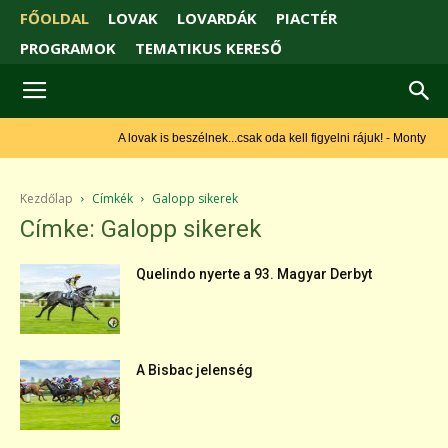
FŐOLDAL
LOVAK
LOVARDÁK
PIACTÉR
PROGRAMOK
TEMATIKUS KERESŐ
A lovak is beszélnek...csak oda kell figyelni rájuk! - Monty Roberts
Kezdőlap
Címkék
Galopp sikerek
Címke: Galopp sikerek
Quelindo nyerte a 93. Magyar Derbyt
A Bisbac jelenség