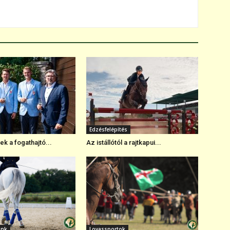
Edzésfelépítés
k a fogathajtó...
Az istállótól a rajtkapui...
ink
Lovassportok