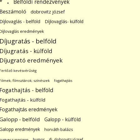
.
Belföldi rendezvények
*
Beszámoló
dobrovitz józsef
Díjlovaglás - belföld
Díjlovaglás- külföld
Díjlovaglás eredmények
Díjugratás - belföld
Díjugratás - külföld
Díjugrató eredmények
Fertőző kevésvérűség
Filmek; filmsztárok; színészek
fogathajtás
Fogathajtás - belföld
Fogathajtás - külföld
Fogathajtás eredmények
Galopp - belföld
Galopp - külföld
Galopp eredmények
horváth balázs
humor
ifj. dobrovitz józsef
hugyecz mariann