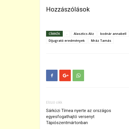
Hozzászólások
CÍMKÉK
.
Alasztics Aliz
bodnár annabell
Díjugrató eredmények
Mráz Tamás
Előző cikk
Sárközi Tímea nyerte az országos
egyesfogathajtó versenyt
Tápiószentmártonban