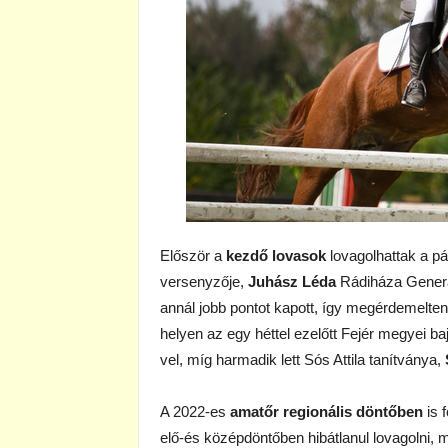
Először a
kezdő lovasok
lovagolhattak a pá
versenyzője,
Juhász Léda
Rádiháza Generáli
annál jobb pontot kapott, így megérdemelten
helyen az egy héttel ezelőtt Fejér megyei b
vel, míg harmadik lett Sós Attila tanítványa,
A 2022-es
amatőr regionális döntőben
is 
elő-és középdöntőben hibátlanul lovagolni, 