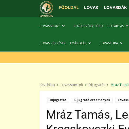
FŐOLDAL
LOVAK
LOVARDÁK
LOVASSPORT
RENDEZVÉNY HÍREK
LÓTARTÁS
LOVAS KÉPZÉSEK
LÓÁPOLÁS
LOVASTÚRA
Kezdőlap
Lovassportok
Díjugratás
Mráz Tamás,
Díjugratás
Díjugrató eredmények
Lovass
Mráz Tamás, Le