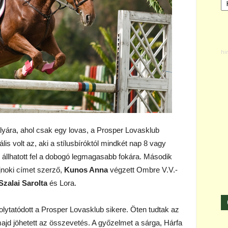
lyára, ahol csak egy lovas, a Prosper Lovasklub
s volt az, aki a stílusbíróktól mindkét nap 8 vagy
 állhatott fel a dobogó legmagasabb fokára. Második
ajnoki címet szerző,
Kunos Anna
végzett Ombre V.V.-
Szalai Sarolta
és Lora.
folytatódott a Prosper Lovasklub sikere. Öten tudtak az
majd jöhetett az összevetés. A győzelmet a sárga, Hárfa