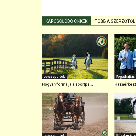
KAPCSOLÓDÓ CIKKEK
TÖBB A SZERZŐTŐL
Lovassportok
Fogathajtás
Hogyan formálja a sportps...
Hazaérkezte
Lovassportok
Büszkesége