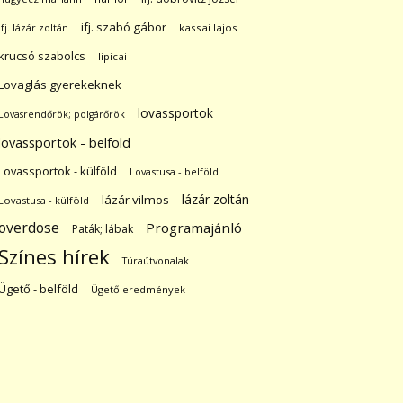
ifj. szabó gábor
ifj. lázár zoltán
kassai lajos
krucsó szabolcs
lipicai
Lovaglás gyerekeknek
lovassportok
Lovasrendőrök; polgárőrök
lovassportok - belföld
Lovassportok - külföld
Lovastusa - belföld
lázár zoltán
lázár vilmos
Lovastusa - külföld
overdose
Programajánló
Paták; lábak
Színes hírek
Túraútvonalak
Ügető - belföld
Ügető eredmények