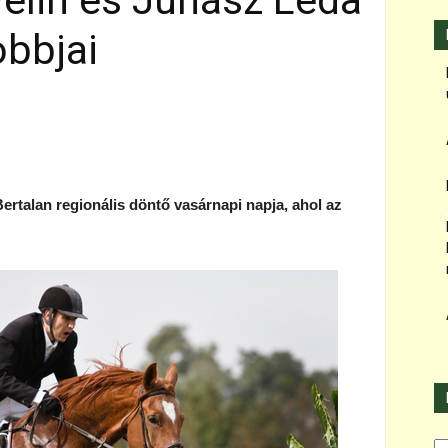
elin és Juhász Léda
obbjai
rtalan regionális döntő vasárnapi napja, ahol az
Ka