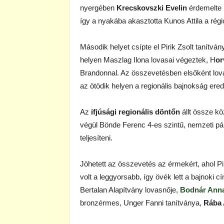
nyergében
Krecskovszki Evelin
érdemelte k
így a nyakába akasztotta Kunos Attila a régi
Második helyet csípte el Pirik Zsolt tanítván
helyen Maszlag Ilona lovasai végeztek, H
or
Brandonnal. Az összevetésben elsőként lov
az ötödik helyen a regionális bajnokság er
Az
ifjúsági regionális döntőn
állt össze k
végül Bönde Ferenc 4-es szintű, nemzeti pál
teljesíteni.
Jöhetett az összevetés az érmekért, ahol Pi
volt a leggyorsabb, így övék lett a bajnok
Bertalan Alapítvány lovasnője,
Bodnár Anna
bronzérmes, Unger Fanni tanítványa,
Rába