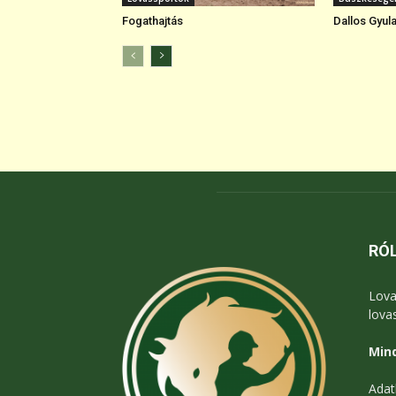
Fogathajtás
Dallos Gyul
RÓ
Lova
lova
Mind
Adat