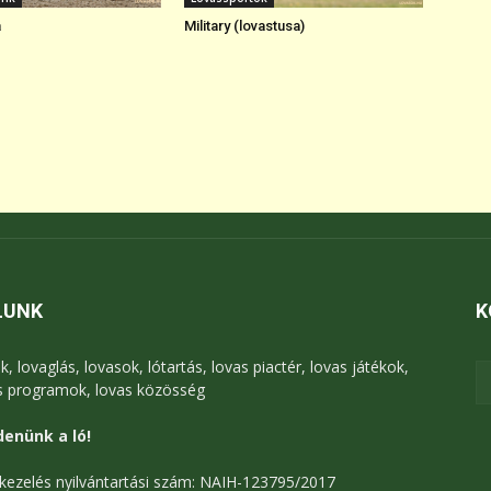
a
Military (lovastusa)
LUNK
K
k, lovaglás, lovasok, lótartás, lovas piactér, lovas játékok,
s programok, lovas közösség
enünk a ló!
kezelés nyilvántartási szám: NAIH-123795/2017