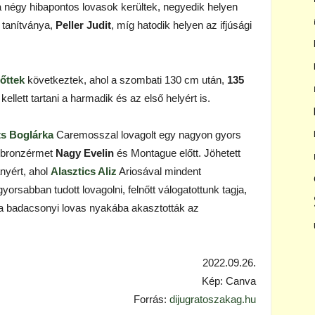
 négy hibapontos lovasok kerültek, negyedik helyen
 tanítványa,
Peller Judit
, míg hatodik helyen az ifjúsági
nőttek
következtek, ahol a szombati 130 cm után,
135
ellett tartani a harmadik és az első helyért is.
ts Boglárka
Caremosszal lovagolt egy nagyon gyors
a bronzérmet
Nagy Evelin
és Montague előtt. Jöhetett
nyért, ahol
Alasztics Aliz
Ariosával mindent
gyorsabban tudott lovagolni, felnőtt válogatottunk tagja,
 a badacsonyi lovas nyakába akasztották az
2022.09.26.
Kép: Canva
Forrás:
dijugratoszakag.hu