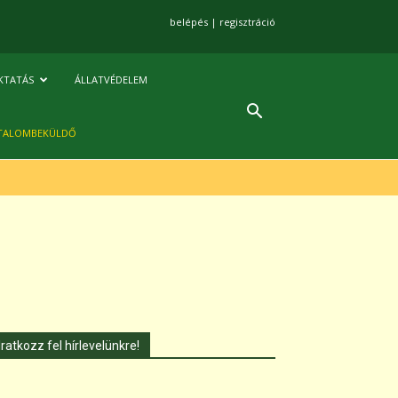
belépés
|
regisztráció
KTATÁS
ÁLLATVÉDELEM
TALOMBEKÜLDŐ
Iratkozz fel hírlevelünkre!