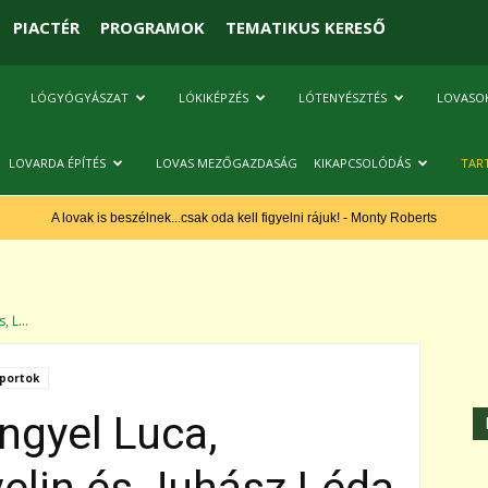
PIACTÉR
PROGRAMOK
TEMATIKUS KERESŐ
LÓGYÓGYÁSZAT
LÓKIKÉPZÉS
LÓTENYÉSZTÉS
LOVASO
LOVARDA ÉPÍTÉS
LOVAS MEZŐGAZDASÁG
KIKAPCSOLÓDÁS
TAR
A lovak is beszélnek...csak oda kell figyelni rájuk! - Monty Roberts
 L...
portok
ngyel Luca,