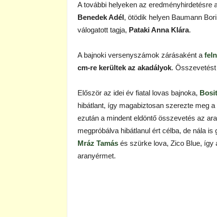
A további helyeken az eredményhirdetésre a
Benedek Adél
, ötödik helyen Baumann Bori
válogatott tagja,
Pataki Anna Klára
.
A bajnoki versenyszámok zárásaként a
fel
cm-re kerültek az akadályok
. Összevetést k
Először az idei év fiatal lovas bajnoka,
Bosi
hibátlant, így magabiztosan szerezte meg 
ezután a mindent eldöntő összevetés az ara
megpróbálva hibátlanul ért célba, de nála is 
Mráz Tamás
és szürke lova, Zico Blue, így
aranyérmet.