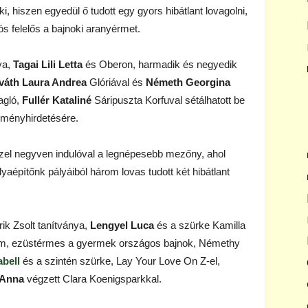
i, hiszen egyedül ő tudott egy gyors hibátlant lovagolni,
ós felelős a bajnoki aranyérmet.
ya,
Tagai Lili Letta
és Oberon, harmadik és negyedik
váth Laura Andrea
Glóriával és
Németh Georgina
agló,
Fullér Kataliné
Sáripuszta Korfuval sétálhatott be
edményhirdetésére.
özel negyven indulóval a legnépesebb mezőny, ahol
yaépítőnk pályáiból három lovas tudott két hibátlant
rik Zsolt tanítványa,
Lengyel Luca
és a szürke Kamilla
i cím, ezüstérmes a gyermek országos bajnok, Némethy
bell
és a szintén szürke, Lay Your Love On Z-el,
 Anna
végzett Clara Koenigsparkkal.