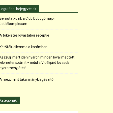
Legutóbbi bejegyzések
Bemutatkozik a Club Dobogómajor
üdülőkomplexum
A tökéletes lovastábor receptje
Kötőfék-dilemma a karámban
Készülj, mert idén nyáron minden lóval megtett
kilométer számít – indul a Vidékjáró lovasok
nyereményjáték!
A méz, mint takarmánykiegészítő
Kategóriák
tegóriák