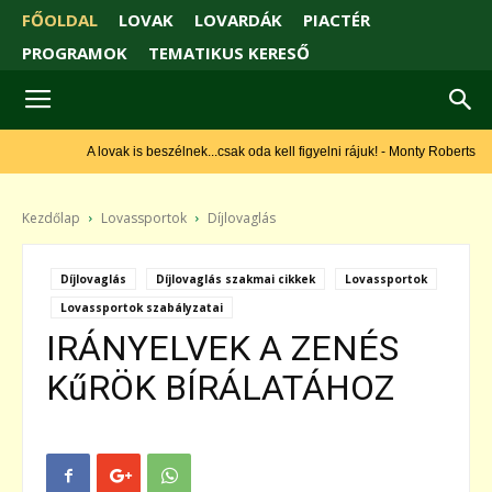
FŐOLDAL
LOVAK
LOVARDÁK
PIACTÉR
PROGRAMOK
TEMATIKUS KERESŐ
A lovak is beszélnek...csak oda kell figyelni rájuk! - Monty Roberts
Kezdőlap
Lovassportok
Díjlovaglás
Díjlovaglás
Díjlovaglás szakmai cikkek
Lovassportok
Lovassportok szabályzatai
IRÁNYELVEK A ZENÉS
KűRÖK BÍRÁLATÁHOZ