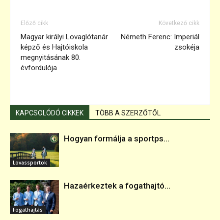
Előző cikk
Következő cikk
Magyar királyi Lovaglótanár
Németh Ferenc: Imperiál
képző és Hajtóiskola
zsokéja
megnyitásának 80.
évfordulója
KAPCSOLÓDÓ CIKKEK
TÖBB A SZERZŐTŐL
Hogyan formálja a sportps...
Lovassportok
Hazaérkeztek a fogathajtó...
Fogathajtás