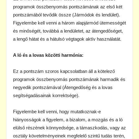
programok összbenyomás pontszámának az első két
pontszámából tevődik össze (Jármódok és lendület).
Figyelembe kell venni a három alapjármód ütemességét
és minőségét, továbbá a lendületet, az átengedőséget,
a lengő hátat és a hátulsó végtagok aktív használatát.
A ló és a lovas közötti harmónia:
Ez a pontszám szoros kapcsolatban áll a kötelező
programok összbenyomás pontszámának harmadik és
negyedik pontszámával (Átengedőség és a lovas
segítségadásainak korrektsége).
Figyelembe kell venni, hogy mutatkoznak-e
hiányosságok a figyelem, a bizalom, a mozgás és a ló
elülső részének könnyedsége, a támaszkodás, vagy az
osztály követelményeinek megfelelő szintű tudás terén,