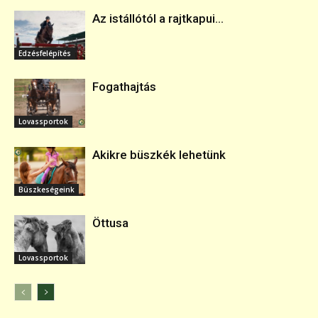
Az istállótól a rajtkapui...
Edzésfelépítés
Fogathajtás
Lovassportok
Akikre büszkék lehetünk
Büszkeségeink
Öttusa
Lovassportok