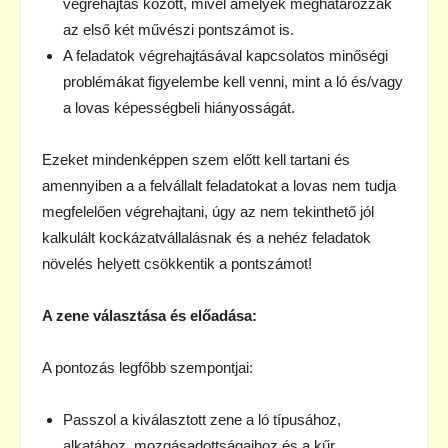
végrehajtás között, mivel amelyek meghatározzák
az első két művészi pontszámot is.
A feladatok végrehajtásával kapcsolatos minőségi
problémákat figyelembe kell venni, mint a ló és/vagy
a lovas képességbeli hiányosságát.
Ezeket mindenképpen szem előtt kell tartani és
amennyiben a a felvállalt feladatokat a lovas nem tudja
megfelelően végrehajtani, úgy az nem tekinthető jól
kalkulált kockázatvállalásnak és a nehéz feladatok
növelés helyett csökkentik a pontszámot!
A zene választása és előadása:
A pontozás legfőbb szempontjai:
Passzol a kiválasztott zene a ló típusához,
alkatához, mozgásadottságaihoz és a kűr