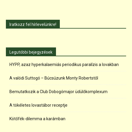
Iratkozz fel hírlevelünkre!
Legutóbbi bejegyzések
HYPP, azaz hyperkalaemiás periodikus paralízis a lovakban
A valódi Suttogó – Búcsúzunk Monty Robertstől
Bemutatkozik a Club Dobogómajor üdülőkomplexum
A tökéletes lovastábor receptje
Kötőfék-dilemma a karámban