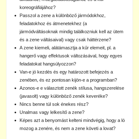
koreográfiájához?
Passzol a zene a különböző jármódokhoz,
feladatokhoz és átmenetekhez (a
jármódváltásoknak mindig találkozniuk kell az ütem
és a zene váltásaival) vagy csak háttérzene?
A zene kiemeli, alátámasztja a kűr elemeit, pl. a
hangerő vagy effektusok változásával, hogy egyes
feladatokat hangsúlyozzon?
Van-e jó kezdés és egy határozott befejezés a
zenében, és ez pontosan kijön-e a programban?
Azonos-e e választott zenék stílusa, hangszerelése
(javasolt) vagy különböző zenék keveréke?
Nincs benne túl sok énekes rész?
Unalmas vagy lelkesítő a zene?
Képes azt a benyomást kelteni mindvégig, hogy a ló
mozog a zenére, és nem a zene követi a lovat?