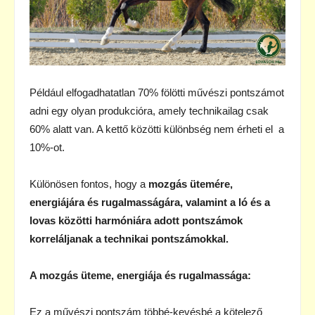
Például elfogadhatatlan 70% fölötti művészi pontszámot
adni egy olyan produkcióra, amely technikailag csak
60% alatt van. A kettő közötti különbség nem érheti el a
10%-ot.
Különösen fontos, hogy a
mozgás ütemére,
energiájára és rugalmasságára, valamint a ló és a
lovas közötti harmóniára adott pontszámok
korreláljanak a technikai pontszámokkal.
A mozgás üteme, energiája és rugalmassága:
Ez a művészi pontszám többé-kevésbé a kötelező