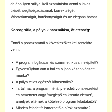
de épp ilyen súllyal kell számításba venni a lovas
ülését, segítségadásainak korrektségét,
láthatatlanságát, hatékonyságát és az elegáns hatást.
Koreográfia, a pálya kihasználása, ötletesség:
Ennél a pontszámnál a következőket kell fontolóra
venni:
A program logikusan és szimmetrikusan felépített?
Egyensúlyban van a bal és a jobb kézen végzett
munka?
A pálya teljes egészét kihasználta?
Tartalmaz a program néhány eredeti vonalvezetést
és átmenetet vagy ’meglepő és kreatív elemet’,
amelyek eltérnek a kötelező program feladataitól?
Minden feladat felismerhető a bírók számára?