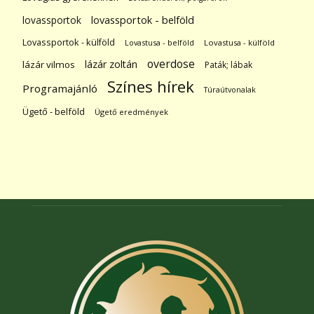
lovassportok
lovassportok - belföld
Lovassportok - külföld
Lovastusa - belföld
Lovastusa - külföld
overdose
lázár zoltán
lázár vilmos
Paták; lábak
Színes hírek
Programajánló
Túraútvonalak
Ügető - belföld
Ügető eredmények