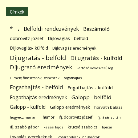
Címkék
.
Belföldi rendezvények
*
Beszámoló
dobrovitz józsef
Díjlovaglás - belföld
Díjlovaglás- külföld
Díjlovaglás eredmények
Díjugratás - belföld
Díjugratás - külföld
Díjugrató eredmények
Fertőző kevésvérűség
Filmek; filmsztárok; színészek
fogathajtás
Fogathajtás - belföld
Fogathajtás - külföld
Galopp - belföld
Fogathajtás eredmények
Galopp - külföld
Galopp eredmények
horváth balázs
humor
ifj. dobrovitz józsef
hugyecz mariann
ifj. lázár zoltán
ifj. szabó gábor
krucsó szabolcs
kassai lajos
lipicai
Lovaglás gyerekeknek
Lovasrendőrök; polgárőrök