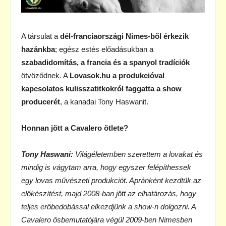
A társulat a
dél-franciaországi Nimes-ből érkezik
hazánkba
; egész estés előadásukban a
szabadidomítás, a francia és a spanyol tradíciók
ötvöződnek. A
Lovasok.hu a produkcióval
kapcsolatos kulisszatitkokról faggatta a show
producerét
, a kanadai Tony Haswanit.
Honnan jött a Cavalero ötlete?
Tony Haswani:
Világéletemben szerettem a lovakat és
mindig is vágytam arra, hogy egyszer felépíthessek
egy lovas művészeti produkciót. Apránként kezdtük az
előkészítést, majd 2008-ban jött az elhatározás, hogy
teljes erőbedobással elkezdjünk a show-n dolgozni. A
Cavalero ősbemutatójára végül 2009-ben Nimesben