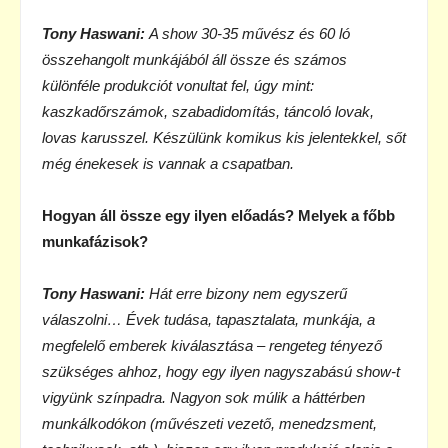
Tony Haswani:
A show 30-35 művész és 60 ló
összehangolt munkájából áll össze és számos
különféle produkciót vonultat fel, úgy mint:
kaszkadőrszámok, szabadidomítás, táncoló lovak,
lovas karusszel. Készülünk komikus kis jelentekkel, sőt
még énekesek is vannak a csapatban.
Hogyan áll össze egy ilyen előadás? Melyek a főbb
munkafázisok?
Tony Haswani:
Hát erre bizony nem egyszerű
válaszolni… Évek tudása, tapasztalata, munkája, a
megfelelő emberek kiválasztása – rengeteg tényező
szükséges ahhoz, hogy egy ilyen nagyszabású show-t
vigyünk színpadra. Nagyon sok múlik a háttérben
munkálkodókon (művészeti vezető, menedzsment,