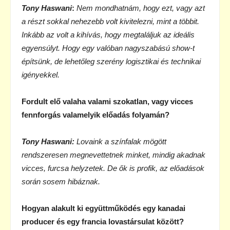
Tony Haswani
:
Nem mondhatnám, hogy ezt, vagy azt
a részt sokkal nehezebb volt kivitelezni, mint a többit.
Inkább az volt a kihívás, hogy megtaláljuk az ideális
egyensúlyt. Hogy egy valóban nagyszabású show-t
építsünk, de lehetőleg szerény logisztikai és technikai
igényekkel.
Fordult elő valaha valami szokatlan, vagy vicces
fennforgás valamelyik előadás folyamán?
Tony Haswani:
Lovaink a színfalak mögött
rendszeresen megnevettetnek minket, mindig akadnak
vicces, furcsa helyzetek. De ők is profik, az előadások
során sosem hibáznak.
Hogyan alakult ki együttműködés egy kanadai
producer és egy francia lovastársulat között?