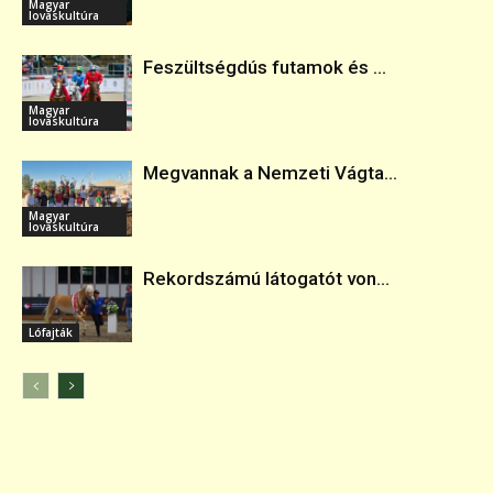
Magyar
lovaskultúra
Feszültségdús futamok és ...
Magyar
lovaskultúra
Megvannak a Nemzeti Vágta...
Magyar
lovaskultúra
Rekordszámú látogatót von...
Lófajták