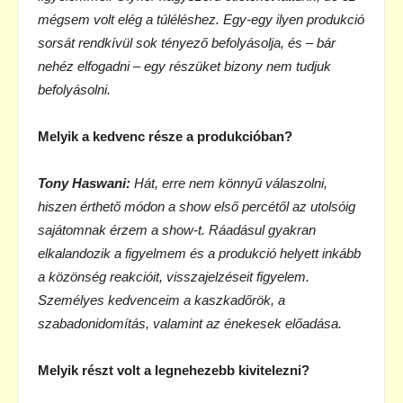
mégsem volt elég a túléléshez. Egy-egy ilyen produkció
sorsát rendkívül sok tényező befolyásolja, és – bár
nehéz elfogadni – egy részüket bizony nem tudjuk
befolyásolni.
Melyik a kedvenc része a produkcióban?
Tony Haswani:
Hát, erre nem könnyű válaszolni,
hiszen érthető módon a show első percétől az utolsóig
sajátomnak érzem a show-t. Ráadásul gyakran
elkalandozik a figyelmem és a produkció helyett inkább
a közönség reakcióit, visszajelzéseit figyelem.
Személyes kedvenceim a kaszkadőrök, a
szabadonidomítás, valamint az énekesek előadása.
Melyik részt volt a legnehezebb kivitelezni?