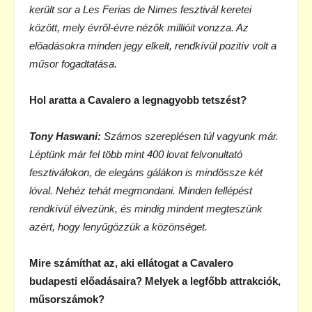
került sor a Les Ferias de Nimes fesztivál keretei
között, mely évről-évre nézők millióit vonzza. Az
előadásokra minden jegy elkelt, rendkívül pozitív volt a
műsor fogadtatása.
Hol aratta a Cavalero a legnagyobb tetszést?
Tony Haswani:
Számos szereplésen túl vagyunk már.
Léptünk már fel több mint 400 lovat felvonultató
fesztiválokon, de elegáns gálákon is mindössze két
lóval. Nehéz tehát megmondani. Minden fellépést
rendkívül élvezünk, és mindig mindent megteszünk
azért, hogy lenyűgözzük a közönséget.
Mire számíthat az, aki ellátogat a Cavalero
budapesti előadásaira? Melyek a legfőbb attrakciók,
műsorszámok?