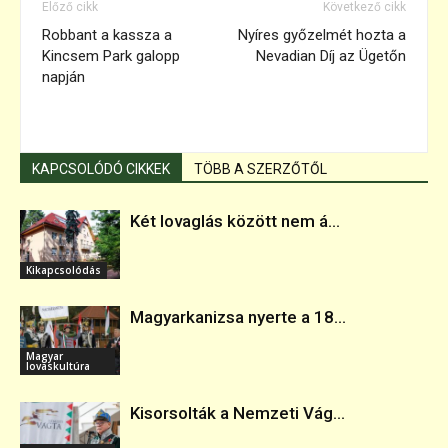
Előző cikk
Következő cikk
Robbant a kassza a
Nyíres győzelmét hozta a
Kincsem Park galopp
Nevadian Díj az Ügetőn
napján
KAPCSOLÓDÓ CIKKEK
TÖBB A SZERZŐTŐL
Két lovaglás között nem á...
Kikapcsolódás
Magyarkanizsa nyerte a 18...
Magyar
lovaskultúra
Kisorsolták a Nemzeti Vág...