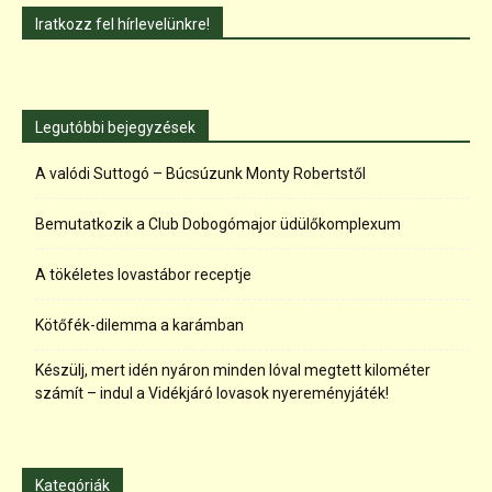
Iratkozz fel hírlevelünkre!
Legutóbbi bejegyzések
A valódi Suttogó – Búcsúzunk Monty Robertstől
Bemutatkozik a Club Dobogómajor üdülőkomplexum
A tökéletes lovastábor receptje
Kötőfék-dilemma a karámban
Készülj, mert idén nyáron minden lóval megtett kilométer
számít – indul a Vidékjáró lovasok nyereményjáték!
Kategóriák