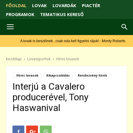
FŐOLDAL
LOVAK
LOVARDÁK
PIACTÉR
PROGRAMOK
TEMATIKUS KERESŐ
A lovak is beszélnek...csak oda kell figyelni rájuk! - Monty Roberts
Kezdőlap
Lovassportok
Híres lovasok
Híres lovasok
Kikapcsolódás
Rendezvény hírek
Interjú a Cavalero
producerével, Tony
Haswanival