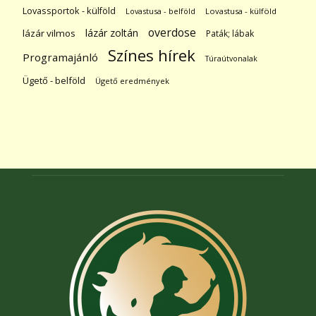
Lovassportok - külföld
Lovastusa - belföld
Lovastusa - külföld
overdose
lázár zoltán
lázár vilmos
Paták; lábak
Színes hírek
Programajánló
Túraútvonalak
Ügető - belföld
Ügető eredmények