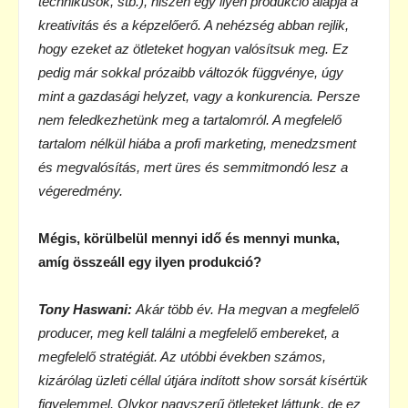
technikusok, stb.), hiszen egy ilyen produkció alapja a
kreativitás és a képzelőerő. A nehézség abban rejlik,
hogy ezeket az ötleteket hogyan valósítsuk meg. Ez
pedig már sokkal prózaibb változók függvénye, úgy
mint a gazdasági helyzet, vagy a konkurencia. Persze
nem feledkezhetünk meg a tartalomról. A megfelelő
tartalom nélkül hiába a profi marketing, menedzsment
és megvalósítás, mert üres és semmitmondó lesz a
végeredmény.
Mégis, körülbelül mennyi idő és mennyi munka,
amíg összeáll egy ilyen produkció?
Tony Haswani:
Akár több év. Ha megvan a megfelelő
producer, meg kell találni a megfelelő embereket, a
megfelelő stratégiát. Az utóbbi években számos,
kizárólag üzleti céllal útjára indított show sorsát kísértük
figyelemmel. Olykor nagyszerű ötleteket láttunk, de ez