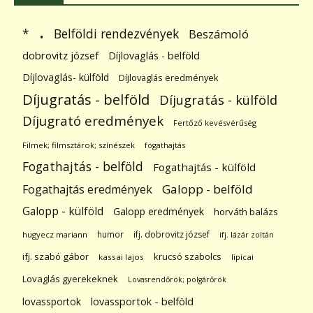
.
Belföldi rendezvények
*
Beszámoló
dobrovitz józsef
Díjlovaglás - belföld
Díjlovaglás- külföld
Díjlovaglás eredmények
Díjugratás - belföld
Díjugratás - külföld
Díjugrató eredmények
Fertőző kevésvérűség
Filmek; filmsztárok; színészek
fogathajtás
Fogathajtás - belföld
Fogathajtás - külföld
Galopp - belföld
Fogathajtás eredmények
Galopp - külföld
Galopp eredmények
horváth balázs
humor
ifj. dobrovitz józsef
hugyecz mariann
ifj. lázár zoltán
ifj. szabó gábor
krucsó szabolcs
kassai lajos
lipicai
Lovaglás gyerekeknek
Lovasrendőrök; polgárőrök
lovassportok
lovassportok - belföld